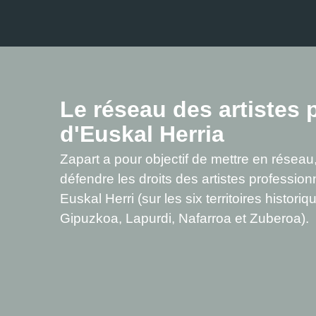
Le réseau des artistes 
d'Euskal Herria
Zapart a pour objectif de mettre en réseau,
défendre les droits des artistes professionne
Euskal Herri (sur les six territoires histor
Gipuzkoa, Lapurdi, Nafarroa et Zuberoa).