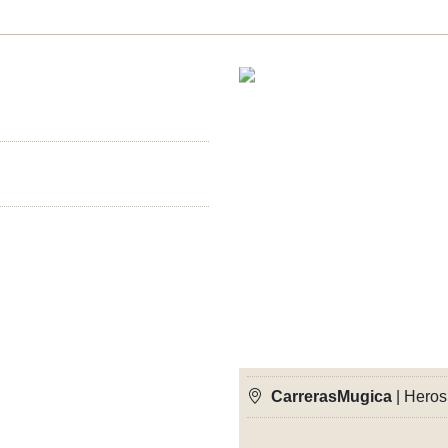
CarrerasMugica
| Heros 