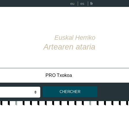
eu
es
fr
Euskal Herriko
Artearen ataria
PRO Txokoa
CHERCHER