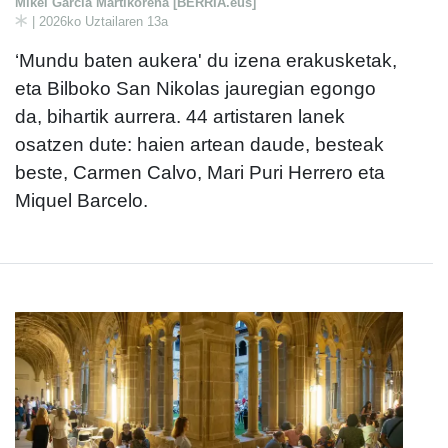
Mikel Garcia Martikorena [BERRIA.eus]
| 2026ko Uztailaren 13a
‘Mundu baten aukera' du izena erakusketak,
eta Bilboko San Nikolas jauregian egongo
da, bihartik aurrera. 44 artistaren lanek
osatzen dute: haien artean daude, besteak
beste, Carmen Calvo, Mari Puri Herrero eta
Miquel Barcelo.