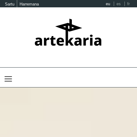
eu
es
fr
Sartu
Harremana