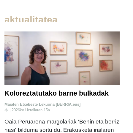
aktualitatea
Koloreztatutako barne bulkadak
Maialen Etxebeste Lekuona [BERRIA.eus]
| 2026ko Uztailaren 15a
Oaia Peruarena margolariak 'Behin eta berriz
hasi' bilduma sortu du. Erakusketa irailaren