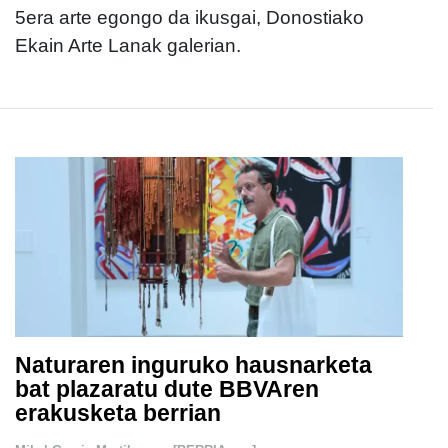
5era arte egongo da ikusgai, Donostiako
Ekain Arte Lanak galerian.
Naturaren inguruko hausnarketa
bat plazaratu dute BBVAren
erakusketa berrian