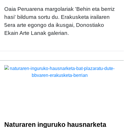
Oaia Peruarena margolariak 'Behin eta berriz
hasi' bilduma sortu du. Erakusketa irailaren
5era arte egongo da ikusgai, Donostiako
Ekain Arte Lanak galerian.
Naturaren inguruko hausnarketa