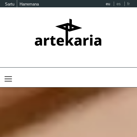
eu
es
fr
Sartu
Harremana