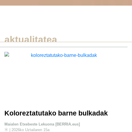
aktualitatea
Koloreztatutako barne bulkadak
Maialen Etxebeste Lekuona [BERRIA.eus]
| 2026ko Uztailaren 15a