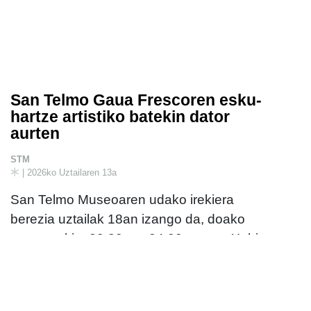
San Telmo Gaua Frescoren esku-
hartze artistiko batekin dator
aurten
STM
| 2026ko Uztailaren 13a
San Telmo Museoaren udako irekiera
berezia uztailak 18an izango da, doako
sarrerarekin, 20:30 eta 24:00 artean. Xabier
Zirikiainek, Ander Perez de Arenazak eta
Mario Azurzak berariaz okasio honetan
sortuko duten proposamen artistikoa izango