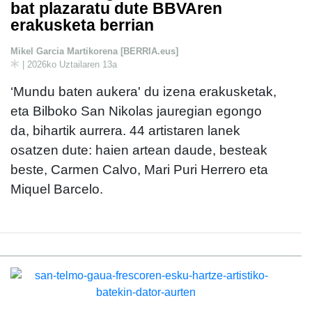
bat plazaratu dute BBVAren
erakusketa berrian
Mikel Garcia Martikorena [BERRIA.eus]
| 2026ko Uztailaren 13a
‘Mundu baten aukera' du izena erakusketak,
eta Bilboko San Nikolas jauregian egongo
da, bihartik aurrera. 44 artistaren lanek
osatzen dute: haien artean daude, besteak
beste, Carmen Calvo, Mari Puri Herrero eta
Miquel Barcelo.