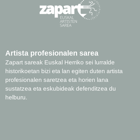
Artista profesionalen sarea
Zapart sareak Euskal Herriko sei lurralde
historikoetan bizi eta lan egiten duten artista
profesionalen saretzea eta horien lana
sustatzea eta eskubideak defenditzea du
helburu.