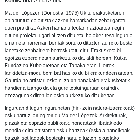
Komisarioa
: Aimar Arriola
Maider Lópezen (Donostia, 1975) Ukitu erakusketaren
abiapuntua da artistak azken hamarkadan zehar garatu
duen praktika. Azken hamar urteotan nazioartean egin
dituen proiektu ugari biltzen ditu eta, halaber, testuingurua
eman eta harreman berriak sortuko dituzten aurreko beste
lanetako zenbait ere berreskuratu ditu. Erakusketa bi
egoitza ezberdinetan aurkeztuko da, aldi berean: Kutxa
Fundazioa Kubo aretoan eta Tabakaleran. Horrek,
lankidetza-modu berri bat hasiko du bi erakundeen artean.
Gaurdaino artistari eskaini zaion banakako erakusketatik
handiena izango da eta gure testuinguruan oraindik
ezezagunak diren lan asko aurkeztuko ditu bertan.
Inguruan ditugun ingurunetan (hiri- zein natura-izaerakoak)
esku hartuz lan egiten du Maider Lópezek. Arkitekturak,
plazak eta espazio publikoak, hondartzak, ibaiak edo
mendiak dira artistaren esku-hartzeak (eskala handikoak
batzuk, sotilagoak besteak) hartu dituzten lekuetako