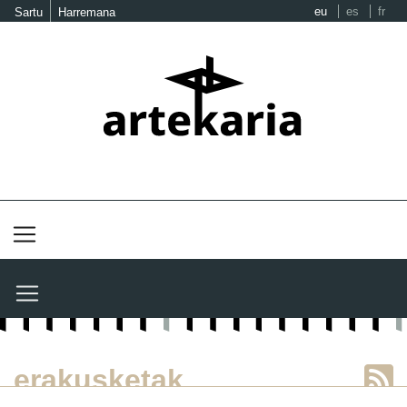
eu
es
fr
Sartu
Harremana
erakusketak