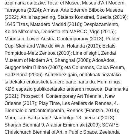
azpimarra daitezke: Tocar el Museu, Museu d'Art Modern,
Tarragona (2024); Arnasa, Arte Ederren Bilboko Museoa
(2022); Art is happening, Statens Konstrad, Suedia (2019);
1645 Tizas, Matadero Madrid (2016); Desplazamiento,
Koldo Mitxelena, Donostia eta MARCO, Vigo (2015);
Mountain, Lower Austria Contemporany (2013); Polder
Cup, Skor and Witte de With, Holanda (2010); Eclats,
Pompidou-Metz Zentroa (2010); Line of sight, Zendai
Museum of Modern Art, Shanghai (2008); AdosAdos,
Guggenheim Bilbao (2007); eta Columnes, Caixa Forum,
Bartzelona (2006). Aurrekoez gain, ondokoak bezalako
taldekako erakusketetan ere parte hartu du: Hummings,
KØS espazio publikoetarako artearen museoa, Danimarka
(2021); Prospect 4. Contemporary Art Triennial, New
Orleans (2017); Play Time, Les Ateliers de Rennes, 4.
Biennale d'artContemporain, Rennes (Frantzia. 2014);
Mom, I am Barbarian? Istanbulgo 13. bienala (2013);
Sharjah Biennial 9, Arabiar Emirerriak (2009); SCAPE
Christchurch Biennial of Art in Public Space, Zeelanda