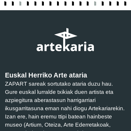
Euskal Herriko Arte ataria
ZAPART sareak sortutako ataria duzu hau.
Gure euskal lurralde txikiak duen artista eta
azpiegitura aberastasun harrigarriari
ikusgarritasuna eman nahi diogu Artekariarekin.
Izan ere, hain eremu ttipi batean hainbeste
museo (Artium, Oteiza, Arte Ederretakoak,