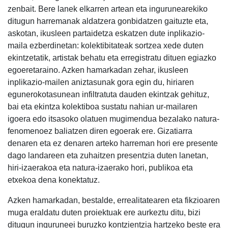
zenbait. Bere lanek elkarren artean eta ingurunearekiko
ditugun harremanak aldatzera gonbidatzen gaituzte eta,
askotan, ikusleen partaidetza eskatzen dute inplikazio-
maila ezberdinetan: kolektibitateak sortzea xede duten
ekintzetatik, artistak behatu eta erregistratu dituen egiazko
egoeretaraino. Azken hamarkadan zehar, ikusleen
inplikazio-mailen aniztasunak gora egin du, hiriaren
egunerokotasunean infiltratuta dauden ekintzak gehituz,
bai eta ekintza kolektiboa sustatu nahian ur-mailaren
igoera edo itsasoko olatuen mugimendua bezalako natura-
fenomenoez baliatzen diren egoerak ere. Gizatiarra
denaren eta ez denaren arteko harreman hori ere presente
dago landareen eta zuhaitzen presentzia duten lanetan,
hiri-izaerakoa eta natura-izaerako hori, publikoa eta
etxekoa dena konektatuz.
Azken hamarkadan, bestalde, errealitatearen eta fikzioaren
muga eraldatu duten proiektuak ere aurkeztu ditu, bizi
ditugun inguruneei buruzko kontzientzia hartzeko beste era