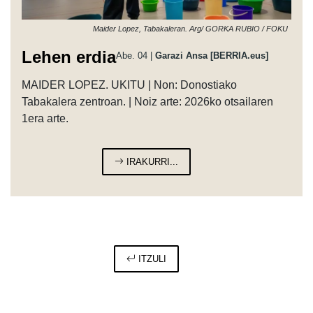
Maider Lopez, Tabakaleran. Arg/ GORKA RUBIO / FOKU
Lehen erdia
Abe. 04 |
Garazi Ansa [BERRIA.eus]
MAIDER LOPEZ. UKITU | Non: Donostiako
Tabakalera zentroan. | Noiz arte: 2026ko otsailaren
1era arte.
IRAKURRI...
ITZULI