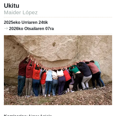
Ukitu
Maider López
2025eko Urriaren 24tik
2026ko Otsailaren 07ra