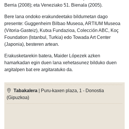
Berria (2008); eta Veneziako 51. Bienala (2005).
Bere lana ondoko erakundeetako bildumetan dago
presente: Guggenheim Bilbao Museoa, ARTIUM Museoa
(Vitoria-Gasteiz), Kutxa Fundazioa, Colección ABC, Koç
Foundation (Istanbul, Turkia) edo Towada Art Center
(Japonia), besteren artean.
Erakusketarekin batera, Maider Lópezek azken
hamarkadan egin duen lana xehetasunez bilduko duen
argitalpen bat ere argitaratuko da.
Tabakalera
| Puru-kaxen plaza, 1 - Donostia
(Gipuzkoa)