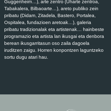
Guggenheim…), arte zentro (Uharte zentroa,
Tabakalera, Bilbaoarte…), areto publiko zein
pribatu (Didam, Zitadela, Bastero, Portalea,
Ospitalea, fundazioen aretoak…), galeria
pribatu tradizionalak eta artistenak… hainbeste
programazio eta artista lan ikusgai eta denbora
berean ikusgarritasun oso zaila dagoela
iruditzen zaigu. Horren konpontzen laguntzeko
sortu dugu atari hau.