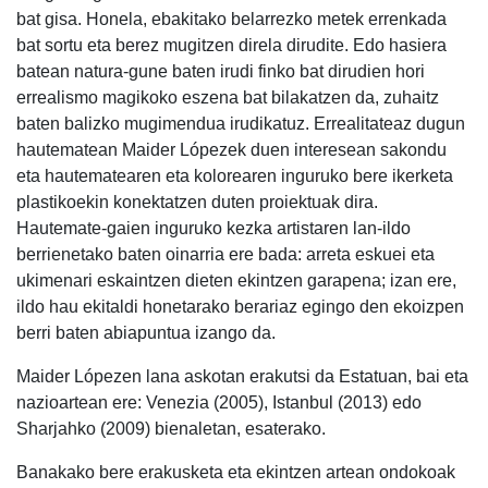
bat gisa. Honela, ebakitako belarrezko metek errenkada
bat sortu eta berez mugitzen direla dirudite. Edo hasiera
batean natura-gune baten irudi finko bat dirudien hori
errealismo magikoko eszena bat bilakatzen da, zuhaitz
baten balizko mugimendua irudikatuz. Errealitateaz dugun
hautematean Maider Lópezek duen interesean sakondu
eta hautematearen eta kolorearen inguruko bere ikerketa
plastikoekin konektatzen duten proiektuak dira.
Hautemate-gaien inguruko kezka artistaren lan-ildo
berrienetako baten oinarria ere bada: arreta eskuei eta
ukimenari eskaintzen dieten ekintzen garapena; izan ere,
ildo hau ekitaldi honetarako berariaz egingo den ekoizpen
berri baten abiapuntua izango da.
Maider Lópezen lana askotan erakutsi da Estatuan, bai eta
nazioartean ere: Venezia (2005), Istanbul (2013) edo
Sharjahko (2009) bienaletan, esaterako.
Banakako bere erakusketa eta ekintzen artean ondokoak