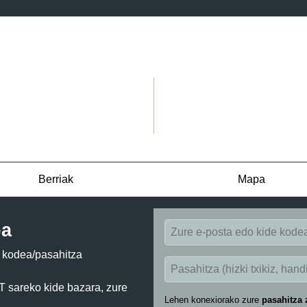
Berriak
Mapa
oa
e kodea/pasahitza
sareko kide bazara, zure
Lehen konexiorako zure
pasahitza