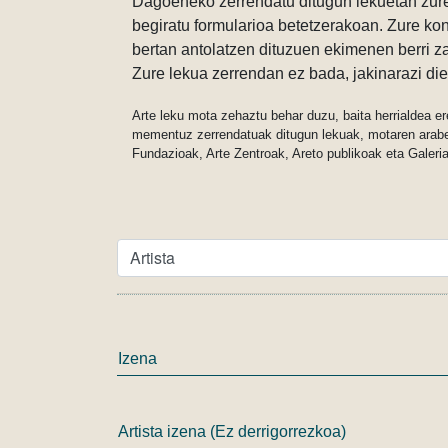
Dagoeneko zerrendatu ditugun lekuetan zur
begiratu formularioa betetzerakoan. Zure kon
bertan antolatzen dituzuen ekimenen berri za
Zure lekua zerrendan ez bada, jakinarazi di
Arte leku mota zehaztu behar duzu, baita herrialdea er
mementuz zerrendatuak ditugun lekuak, motaren arab
Fundazioak, Arte Zentroak, Areto publikoak eta Galeri
Izena
Artista izena (Ez derrigorrezkoa)