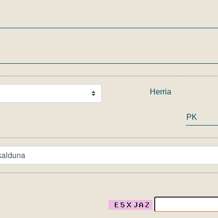
Herria
PK