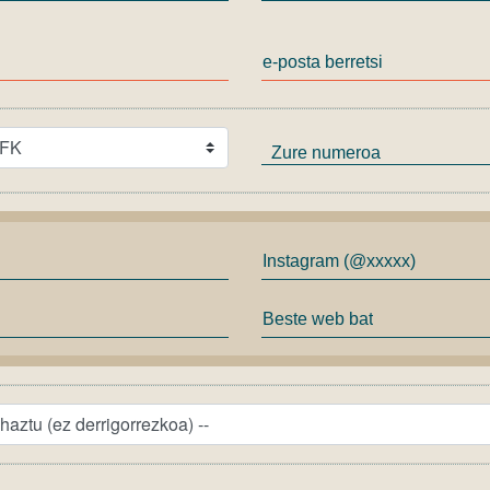
e-posta berretsi
Zure numeroa
Instagram (@xxxxx)
Beste web bat