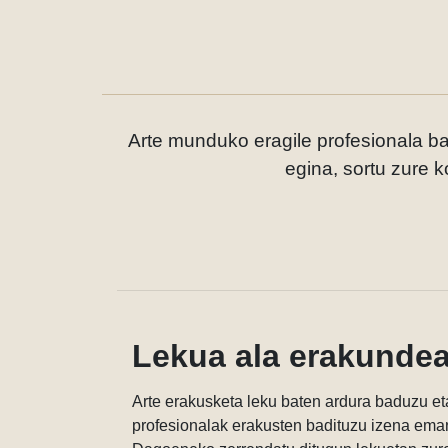
Arte munduko eragile profesionala baz
egina, sortu zure k
Lekua ala erakundea
Arte erakusketa leku baten ardura baduzu eta
profesionalak erakusten badituzu izena eman 