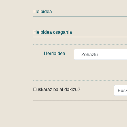
Helbidea
Helbidea osagarria
Herrialdea
Euskaraz ba al dakizu?