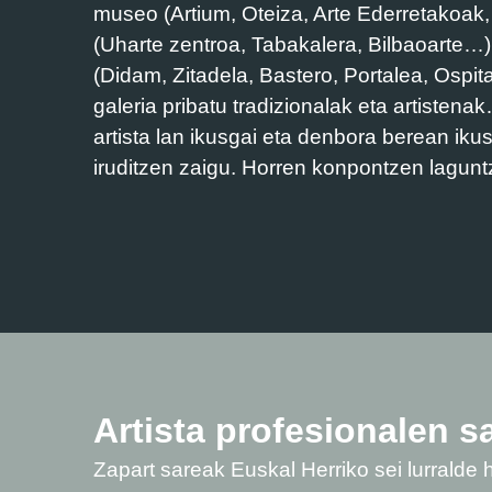
museo (Artium, Oteiza, Arte Ederretakoak
(Uharte zentroa, Tabakalera, Bilbaoarte…),
(Didam, Zitadela, Bastero, Portalea, Ospi
galeria pribatu tradizionalak eta artisten
artista lan ikusgai eta denbora berean iku
iruditzen zaigu. Horren konpontzen lagunt
Artista profesionalen s
Zapart sareak Euskal Herriko sei lurralde h