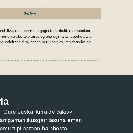
IGORRI
rabiltzaileen behar eta gogoetara ahalik eta hobekien
horren araberako erradiografia egin ahal izateko balia
be gelditzen dira, horien berri izateko, moldatzeko ala
ia
Gure euskal lurralde txikiak
arrigarriari ikusgarritasuna eman
remu ttipi batean hainbeste