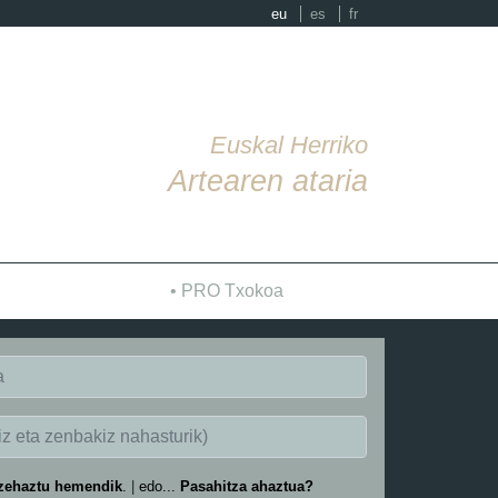
eu
es
fr
Euskal Herriko
Artearen ataria
PRO Txokoa
 zehaztu hemendik
.
|
edo...
Pasahitza ahaztua?