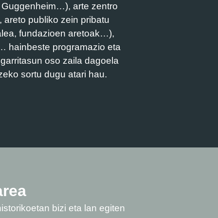
, Guggenheim…), arte zentro
 areto publiko zein pribatu
talea, fundazioen aretoak…),
ak… hainbeste programazio eta
sgarritasun oso zaila dagoela
zeko sortu dugu atari hau.
area
istorikoetan bizi eta lan egiten