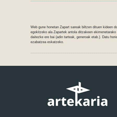
Web gune honetan Zapart sareak biltzen dituen kideen dat
egokitzeko ala Zapartek antola ditzakeen ekimenetarako (p
daitezke ere bai (adin tarteak, generoak etab.). Datu hori
ezabatzea eskatzeko.