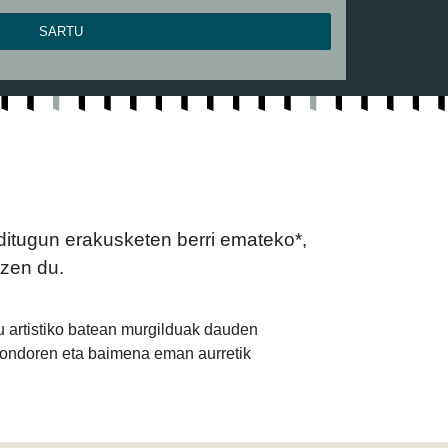
SARTU
 ditugun erakusketen berri emateko*,
tzen du.
su artistiko batean murgilduak dauden
in ondoren eta baimena eman aurretik