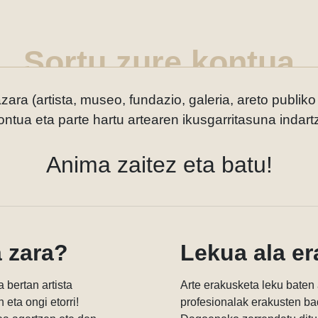
Sortu zure kontua
ara (artista, museo, fundazio, galeria, areto publiko
ontua eta parte hartu artearen ikusgarritasuna indar
Anima zaitez eta batu!
 zara?
Lekua ala e
 bertan artista
Arte erakusketa leku baten 
eta ongi etorri!
profesionalak erakusten bad