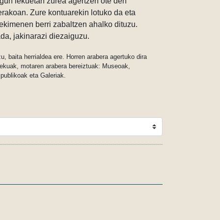
gun lekuetan zurea agertzen ote den
erakoan. Zure kontuarekin lotuko da eta
ekimenen berri zabaltzen ahalko dituzu.
da, jakinarazi diezaiguzu.
, baita herrialdea ere. Horren arabera agertuko dira
ekuak, motaren arabera bereiztuak: Museoak,
publikoak eta Galeriak.