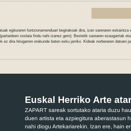
uak egituraren funtzionamenduari begirakoak dira, izan sareraren eskaintza e
artaideen soslaia findu nahi izanez gero). Bestetik sarearen ezaugarriak eta 
ek ez dira hirugarren erakunde baten esku jarriko. Kideak norberaren datuen ja
Euskal Herriko Arte atar
ZAPART sareak sortutako ataria duzu hau. 
duen artista eta azpiegitura aberastasun h
nahi diogu Artekariarekin. Izan ere, hain e