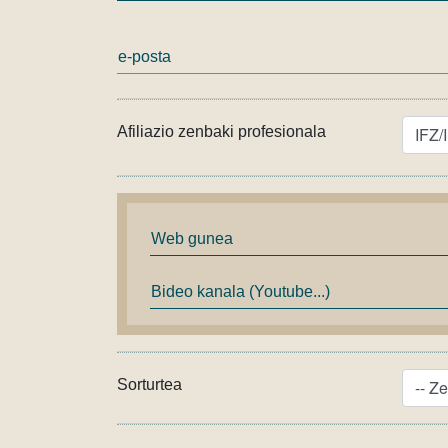
e-posta
Afiliazio zenbaki profesionala
Web gunea
Bideo kanala (Youtube...)
Sorturtea