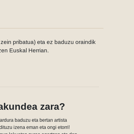
 zein pribatua) eta ez baduzu oraindik
tzen Euskal Herrian.
rakundea zara?
ardura baduzu eta bertan artista
ituzu izena eman eta ongi etorri!