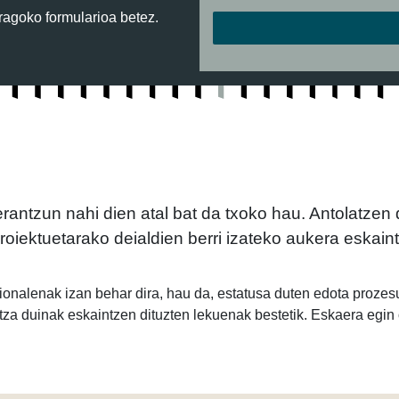
ragoko formularioa betez.
 erantzun nahi dien atal bat da txoko hau. Antolatzen
oiektuetarako deialdien berri izateko aukera eskain
sionalenak izan behar dira, hau da, estatusa duten edota proze
intza duinak eskaintzen dituzten lekuenak bestetik. Eskaera eg