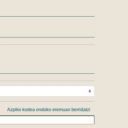
Azpiko kodea ondoko eremuan berridatzi