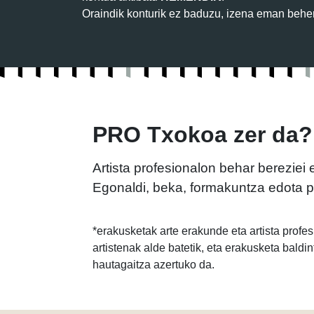
Oraindik konturik ez baduzu, izena eman behe
PRO Txokoa zer da?
Artista profesionalon behar bereziei
Egonaldi, beka, formakuntza edota pr
*erakusketak arte erakunde eta artista profe
artistenak alde batetik, eta erakusketa bald
hautagaitza azertuko da.