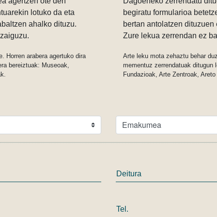
ea agertzen ote den
Dagoeneko zerrendatu ditu
tuarekin lotuko da eta
begiratu formularioa betetz
baltzen ahalko dituzu.
bertan antolatzen dituzuen 
ezaiguzu.
Zure lekua zerrendan ez ba
e. Horren arabera agertuko dira
Arte leku mota zehaztu behar duzu
era bereiztuak: Museoak,
mementuz zerrendatuak ditugun l
ak.
Fundazioak, Arte Zentroak, Areto 
Deitura
Tel.