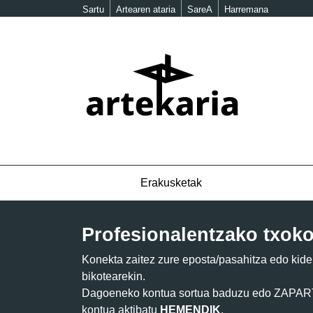
Sartu
Artearen ataria
SareA
Harremana
Erakusketak
Profesionalentzako txok
Konekta zaitez zure eposta/pasahitza edo kid
bikotearekin.
Dagoeneko kontua sortua baduzu edo ZAPART 
kontua aktibatu
HEMENDIK
.