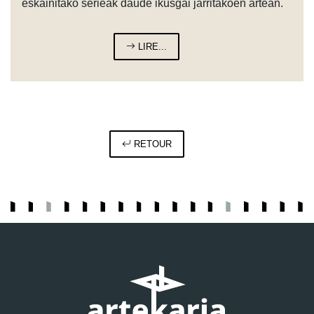
eskainitako serieak daude ikusgai jarritakoen artean.
LIRE...
RETOUR