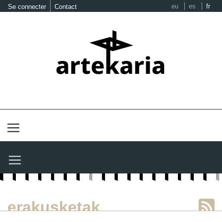
eu
es
fr
Se connecter
Contact
erakusketak