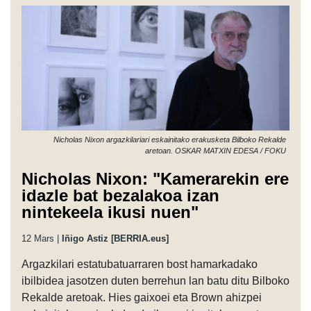
Nicholas Nixon argazkilariari eskainitako erakusketa Bilboko Rekalde
aretoan. OSKAR MATXIN EDESA / FOKU
Nicholas Nixon: "Kamerarekin ere
idazle bat bezalakoa izan
nintekeela ikusi nuen"
12 Mars |
Iñigo Astiz [BERRIA.eus]
Argazkilari estatubatuarraren bost hamarkadako
ibilbidea jasotzen duten berrehun lan batu ditu Bilboko
Rekalde aretoak. Hies gaixoei eta Brown ahizpei