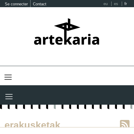
eu
es
fr
Se connecter
Contact
erakusketak