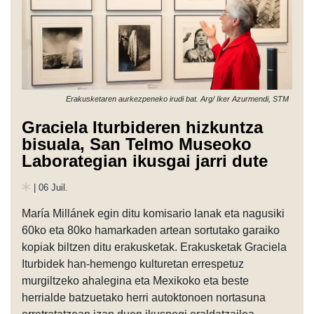
Erakusketaren aurkezpeneko irudi bat. Arg/ Iker Azurmendi, STM
Graciela Iturbideren hizkuntza
bisuala, San Telmo Museoko
Laborategian ikusgai jarri dute
| 06 Juil.
María Millánek egin ditu komisario lanak eta nagusiki
60ko eta 80ko hamarkaden artean sortutako garaiko
kopiak biltzen ditu erakusketak. Erakusketak Graciela
Iturbidek han-hemengo kulturetan errespetuz
murgiltzeko ahalegina eta Mexikoko eta beste
herrialde batzuetako herri autoktonoen nortasuna