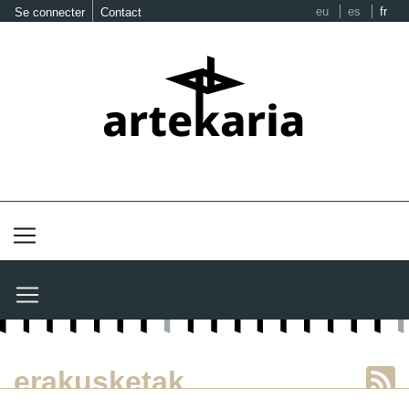
eu
es
fr
Se connecter
Contact
erakusketak