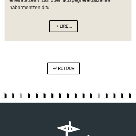
erretratatzean izan duen ikuspegi eraldatzailea
nabarmentzen ditu.
LIRE...
RETOUR