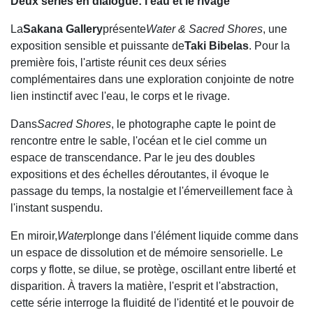
Deux séries en dialogue: l'eau et le rivage
La
Sakana Gallery
présente
Water & Sacred Shores
, une
exposition sensible et puissante de
Taki Bibelas
. Pour la
première fois, l'artiste réunit ces deux séries
complémentaires dans une exploration conjointe de notre
lien instinctif avec l'eau, le corps et le rivage.
Dans
Sacred Shores
, le photographe capte le point de
rencontre entre le sable, l'océan et le ciel comme un
espace de transcendance. Par le jeu des doubles
expositions et des échelles déroutantes, il évoque le
passage du temps, la nostalgie et l'émerveillement face à
l'instant suspendu.
En miroir,
Water
plonge dans l'élément liquide comme dans
un espace de dissolution et de mémoire sensorielle. Le
corps y flotte, se dilue, se protège, oscillant entre liberté et
disparition. À travers la matière, l'esprit et l'abstraction,
cette série interroge la fluidité de l'identité et le pouvoir de