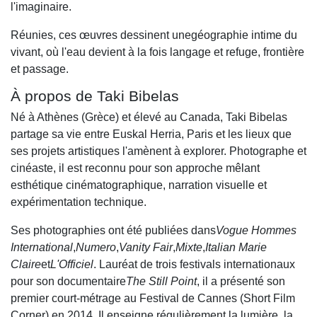
l'imaginaire.
Réunies, ces œuvres dessinent unegéographie intime du
vivant, où l'eau devient à la fois langage et refuge, frontière
et passage.
À propos de Taki Bibelas
Né à Athènes (Grèce) et élevé au Canada, Taki Bibelas
partage sa vie entre Euskal Herria, Paris et les lieux que
ses projets artistiques l'amènent à explorer. Photographe et
cinéaste, il est reconnu pour son approche mêlant
esthétique cinématographique, narration visuelle et
expérimentation technique.
Ses photographies ont été publiées dans
Vogue Hommes
International
,
Numero
,
Vanity Fair
,
Mixte
,
Italian Marie
Claire
et
L'Officiel
. Lauréat de trois festivals internationaux
pour son documentaire
The Still Point
, il a présenté son
premier court-métrage au Festival de Cannes (Short Film
Corner) en 2014. Il enseigne régulièrement la lumière, la