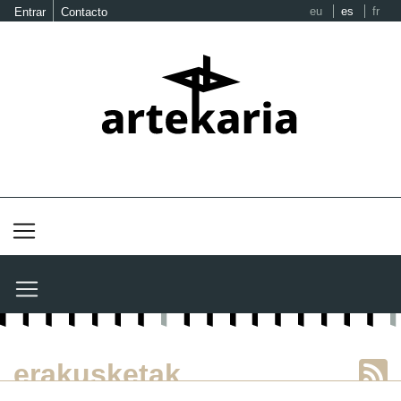
eu
es
fr
Entrar
Contacto
erakusketak