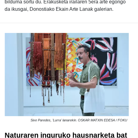
bilduma sortu du. Erakusketa irailaren 5era arte egongo
da ikusgai, Donostiako Ekain Arte Lanak galerian.
Sixe Paredes, 'Lurra' lanarekin. OSKAR MATXIN EDESA / FOKU
Naturaren inguruko hausnarketa bat