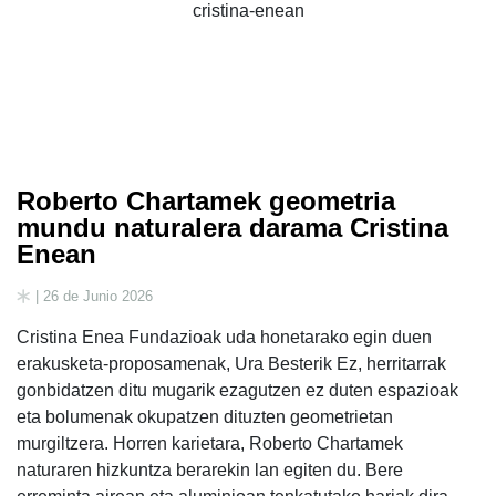
Roberto Chartamek geometria
mundu naturalera darama Cristina
Enean
| 26 de Junio 2026
Cristina Enea Fundazioak uda honetarako egin duen
erakusketa-proposamenak, Ura Besterik Ez, herritarrak
gonbidatzen ditu mugarik ezagutzen ez duten espazioak
eta bolumenak okupatzen dituzten geometrietan
murgiltzera. Horren karietara, Roberto Chartamek
naturaren hizkuntza berarekin lan egiten du. Bere