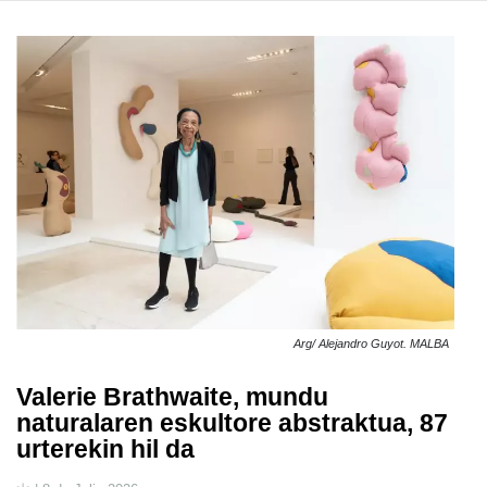
Arg/ Alejandro Guyot. MALBA
Valerie Brathwaite, mundu
naturalaren eskultore abstraktua, 87
urterekin hil da