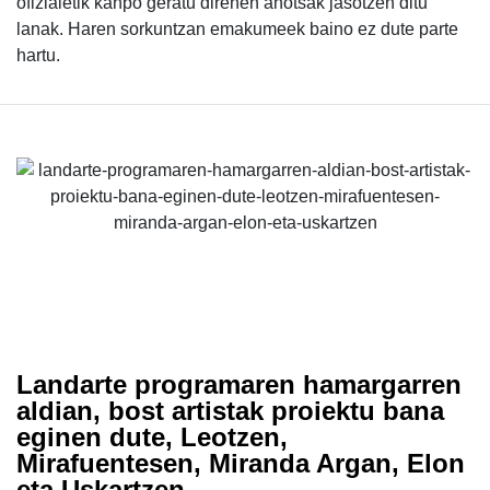
ofizialetik kanpo geratu direnen ahotsak jasotzen ditu
lanak. Haren sorkuntzan emakumeek baino ez dute parte
hartu.
Landarte programaren hamargarren
aldian, bost artistak proiektu bana
eginen dute, Leotzen,
Mirafuentesen, Miranda Argan, Elon
eta Uskartzen