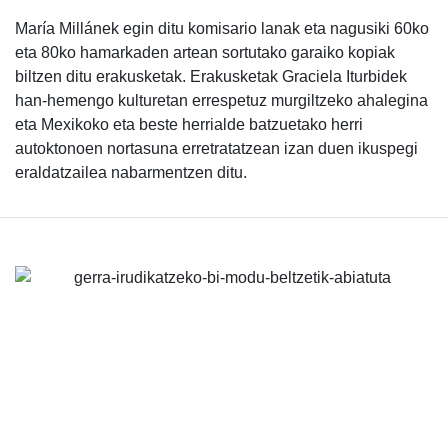
María Millánek egin ditu komisario lanak eta nagusiki 60ko
eta 80ko hamarkaden artean sortutako garaiko kopiak
biltzen ditu erakusketak. Erakusketak Graciela Iturbidek
han-hemengo kulturetan errespetuz murgiltzeko ahalegina
eta Mexikoko eta beste herrialde batzuetako herri
autoktonoen nortasuna erretratatzean izan duen ikuspegi
eraldatzailea nabarmentzen ditu.