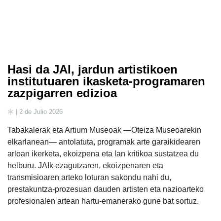
Hasi da JAI, jardun artistikoen
institutuaren ikasketa-programaren
zazpigarren edizioa
| 2 de Julio 2026
Tabakalerak eta Artium Museoak —Oteiza Museoarekin
elkarlanean— antolatuta, programak arte garaikidearen
arloan ikerketa, ekoizpena eta lan kritikoa sustatzea du
helburu. JAIk ezagutzaren, ekoizpenaren eta
transmisioaren arteko loturan sakondu nahi du,
prestakuntza-prozesuan dauden artisten eta nazioarteko
profesionalen artean hartu-emanerako gune bat sortuz.