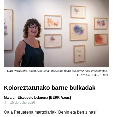
Oaia Peruarena, Ekain Arte Lanak galeriako 'Behin eta berriz hasi' erakusketan.
GORKA RUBIO / FOKU
Koloreztatutako barne bulkadak
Maialen Etxebeste Lekuona [BERRIA.eus]
| 15 de Julio 2026
Oaia Peruarena margolariak 'Behin eta berriz hasi'