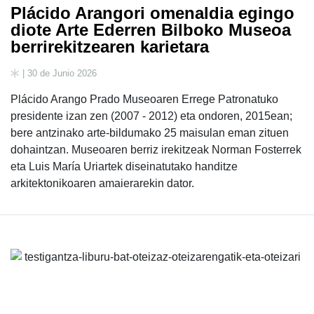
Plácido Arangori omenaldia egingo
diote Arte Ederren Bilboko Museoa
berrirekitzearen karietara
| 30 de Junio 2026
Plácido Arango Prado Museoaren Errege Patronatuko
presidente izan zen (2007 - 2012) eta ondoren, 2015ean;
bere antzinako arte-bildumako 25 maisulan eman zituen
dohaintzan. Museoaren berriz irekitzeak Norman Fosterrek
eta Luis María Uriartek diseinatutako handitze
arkitektonikoaren amaierarekin dator.