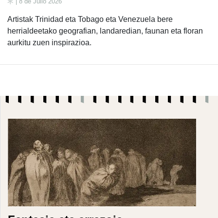
| 8 de Julio 2026
Artistak Trinidad eta Tobago eta Venezuela bere
herrialdeetako geografian, landaredian, faunan eta floran
aurkitu zuen inspirazioa.