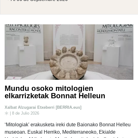
Mundu osoko mitologien
elkarrizketak Bonnat Helleun
Xalbat Alzugarai Etxeberri [BERRIA.eus]
| 8 de Julio 2026
‘Mitologiak' erakusketa ireki dute Baionako Bonnat Helleu
museoan. Euskal Herriko, Mediterraneoko, Ekialde