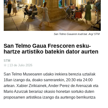
San Telmo Gauaren irudi bat. Arg/ STM
San Telmo Gaua Frescoren esku-
hartze artistiko batekin dator aurten
STM
| 13 de Julio 2026
San Telmo Museoaren udako irekiera berezia uztailak
18an izango da, doako sarrerarekin, 20:30 eta 24:00
artean. Xabier Zirikiainek, Ander Perez de Arenazak eta
Mario Azurzak berariaz okasio honetan sortuko duten
proposamen artistikoa izango da aurtengo berrikuntza