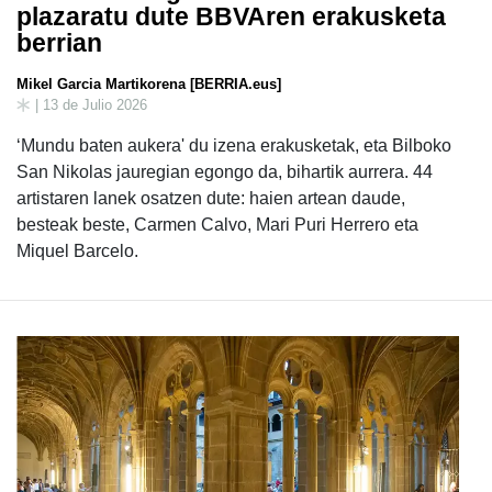
plazaratu dute BBVAren erakusketa
berrian
Mikel Garcia Martikorena [BERRIA.eus]
| 13 de Julio 2026
‘Mundu baten aukera' du izena erakusketak, eta Bilboko
San Nikolas jauregian egongo da, bihartik aurrera. 44
artistaren lanek osatzen dute: haien artean daude,
besteak beste, Carmen Calvo, Mari Puri Herrero eta
Miquel Barcelo.