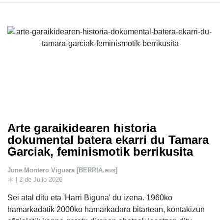
Arte garaikidearen historia
dokumental batera ekarri du Tamara
Garciak, feminismotik berrikusita
June Montero Viguera [BERRIA.eus]
| 2 de Julio 2026
Sei atal ditu eta 'Harri Biguna' du izena. 1960ko
hamarkadatik 2000ko hamarkadara bitartean, kontakizun