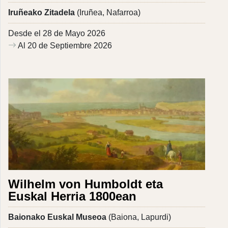
Iruñeako Zitadela
(Iruñea, Nafarroa)
Desde el 28 de Mayo 2026
Al 20 de Septiembre 2026
Wilhelm von Humboldt eta
Euskal Herria 1800ean
Baionako Euskal Museoa
(Baiona, Lapurdi)