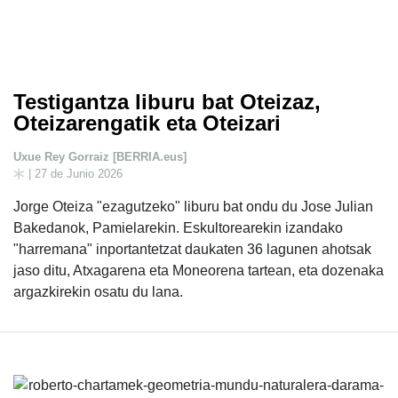
Testigantza liburu bat Oteizaz,
Oteizarengatik eta Oteizari
Uxue Rey Gorraiz [BERRIA.eus]
| 27 de Junio 2026
Jorge Oteiza "ezagutzeko" liburu bat ondu du Jose Julian
Bakedanok, Pamielarekin. Eskultorearekin izandako
"harremana" inportantetzat daukaten 36 lagunen ahotsak
jaso ditu, Atxagarena eta Moneorena tartean, eta dozenaka
argazkirekin osatu du lana.