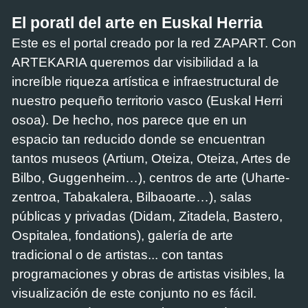
El poratl del arte en Euskal Herria
Este es el portal creado por la red ZAPART. Con
ARTEKARIA queremos dar visibilidad a la
increíble riqueza artística e infraestructural de
nuestro pequeño territorio vasco (Euskal Herri
osoa). De hecho, nos parece que en un
espacio tan reducido donde se encuentran
tantos museos (Artium, Oteiza, Oteiza, Artes de
Bilbo, Guggenheim…), centros de arte (Uharte-
zentroa, Tabakalera, Bilbaoarte…), salas
públicas y privadas (Didam, Zitadela, Bastero,
Ospitalea, fondations), galería de arte
tradicional o de artistas... con tantas
programaciones y obras de artistas visibles, la
visualización de este conjunto no es fácil.