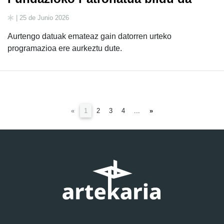
| 25 de Junio 2026
Aurtengo datuak emateaz gain datorren urteko
programazioa ere aurkeztu dute.
(current)
«
1
2
3
4
...
»