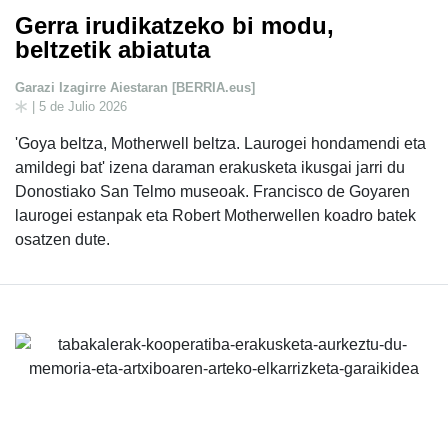
Gerra irudikatzeko bi modu,
beltzetik abiatuta
Garazi Izagirre Aiestaran [BERRIA.eus]
| 5 de Julio 2026
'Goya beltza, Motherwell beltza. Laurogei hondamendi eta
amildegi bat' izena daraman erakusketa ikusgai jarri du
Donostiako San Telmo museoak. Francisco de Goyaren
laurogei estanpak eta Robert Motherwellen koadro batek
osatzen dute.