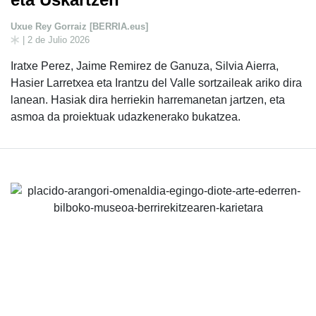
Uxue Rey Gorraiz [BERRIA.eus]
| 2 de Julio 2026
Iratxe Perez, Jaime Remirez de Ganuza, Silvia Aierra,
Hasier Larretxea eta Irantzu del Valle sortzaileak ariko dira
lanean. Hasiak dira herriekin harremanetan jartzen, eta
asmoa da proiektuak udazkenerako bukatzea.