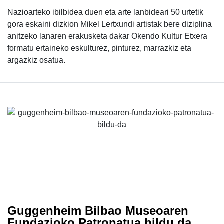
Nazioarteko ibilbidea duen eta arte lanbideari 50 urtetik
gora eskaini dizkion Mikel Lertxundi artistak bere diziplina
anitzeko lanaren erakusketa dakar Okendo Kultur Etxera
formatu ertaineko eskulturez, pinturez, marrazkiz eta
argazkiz osatua.
Guggenheim Bilbao Museoaren
Fundazioko Patronatua bildu da