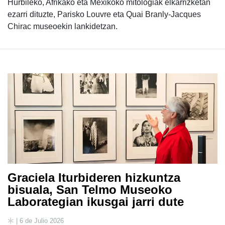
Hurbileko, Afrikako eta Mexikoko mitologiak elkarrizketan
ezarri dituzte, Parisko Louvre eta Quai Branly-Jacques
Chirac museoekin lankidetzan.
Graciela Iturbideren hizkuntza
bisuala, San Telmo Museoko
Laborategian ikusgai jarri dute
| 6 de Julio 2026