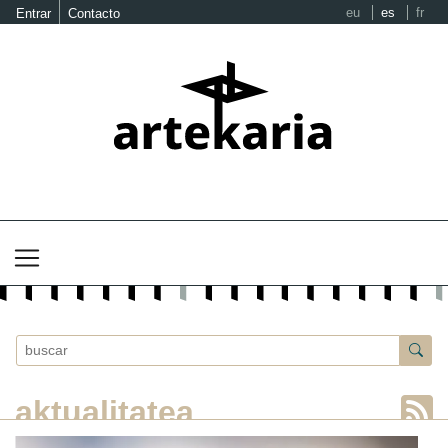
eu
es
fr
Entrar
Contacto
aktualitatea