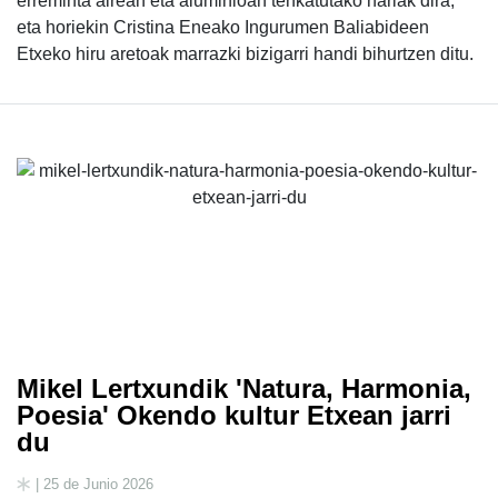
erreminta airean eta aluminioan tenkatutako hariak dira,
eta horiekin Cristina Eneako Ingurumen Baliabideen
Etxeko hiru aretoak marrazki bizigarri handi bihurtzen ditu.
Mikel Lertxundik 'Natura, Harmonia,
Poesia' Okendo kultur Etxean jarri
du
| 25 de Junio 2026