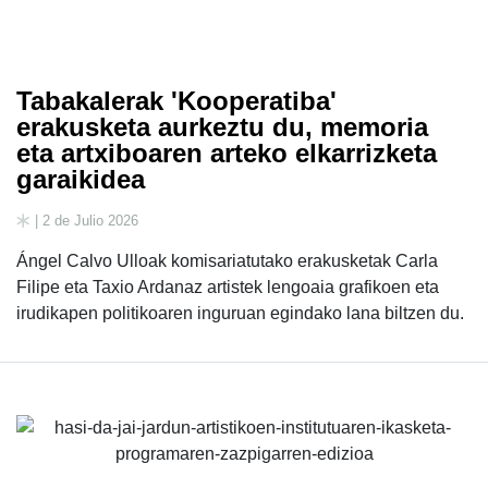
Tabakalerak 'Kooperatiba'
erakusketa aurkeztu du, memoria
eta artxiboaren arteko elkarrizketa
garaikidea
| 2 de Julio 2026
Ángel Calvo Ulloak komisariatutako erakusketak Carla
Filipe eta Taxio Ardanaz artistek lengoaia grafikoen eta
irudikapen politikoaren inguruan egindako lana biltzen du.