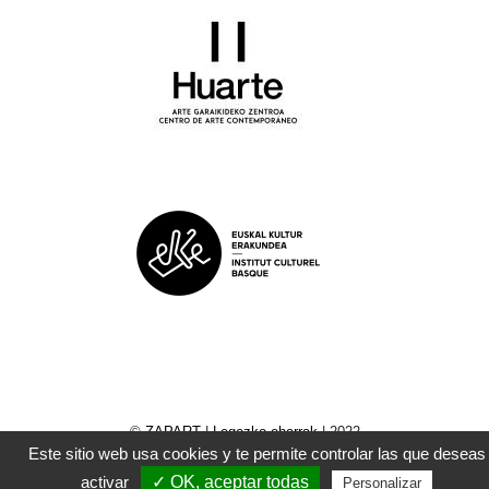
©
ZAPART
|
Legezko oharrak
| 2022
Este sitio web usa cookies y te permite controlar las que deseas
activar
✓ OK, aceptar todas
Personalizar