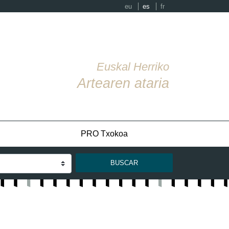
eu
es
fr
Euskal Herriko
Artearen ataria
PRO Txokoa
BUSCAR