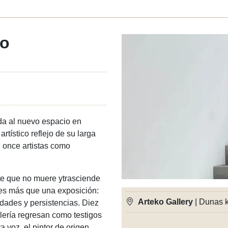
to
ada al nuevo espacio en
rtístico reflejo de su larga
e once artistas como
te que no muere ytrasciende
 es más que una exposición:
Arteko Gallery
| Dunas k
idades y persistencias. Diez
lería regresan como testigos
 voz, el pintor de origen