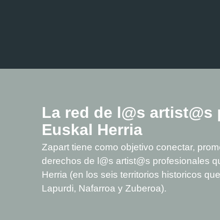
La red de l@s artist@s 
Euskal Herria
Zapart tiene como objetivo conectar, promo
derechos de l@s artist@s profesionales q
Herria (en los seis territorios historicos 
Lapurdi, Nafarroa y Zuberoa).