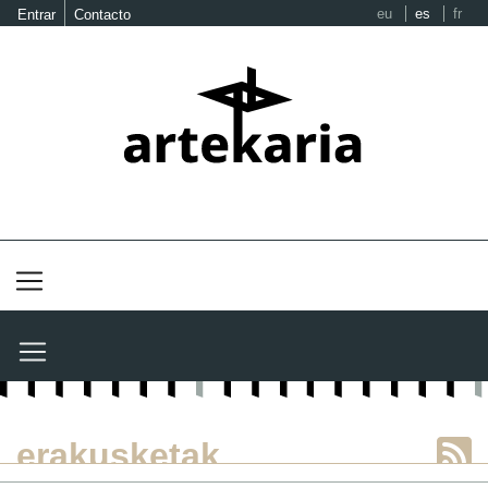
eu
es
fr
Entrar
Contacto
erakusketak