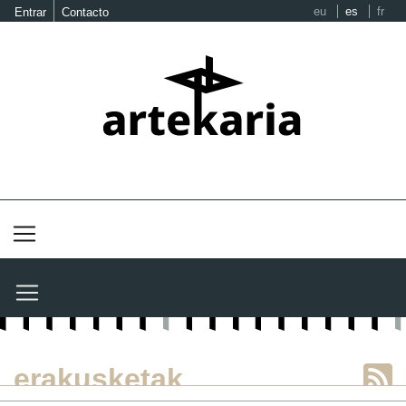
eu
es
fr
Entrar
Contacto
erakusketak