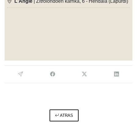
L'Angle
| Zitroiondoen karrika, 6 - Hendaia (Lapurdi)
ATRAS