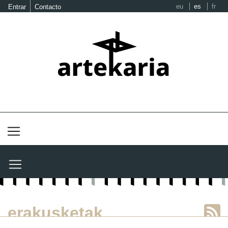
eu
es
fr
Entrar
Contacto
erakusketak