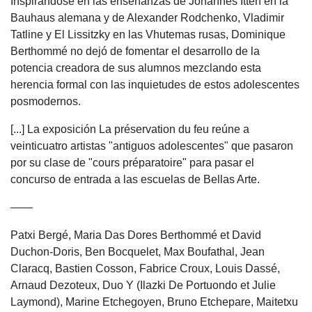
Inspirándose en las enseñanzas de Johannes Itten en la
Bauhaus alemana y de Alexander Rodchenko, Vladimir
Tatline y El Lissitzky en las Vhutemas rusas, Dominique
Berthommé no dejó de fomentar el desarrollo de la
potencia creadora de sus alumnos mezclando esta
herencia formal con las inquietudes de estos adolescentes
posmodernos.
[...] La exposición La préservation du feu reúne a
veinticuatro artistas "antiguos adolescentes" que pasaron
por su clase de "cours préparatoire" para pasar el
concurso de entrada a las escuelas de Bellas Arte.
——
Patxi Bergé, Maria Das Dores Berthommé et David
Duchon-Doris, Ben Bocquelet, Max Boufathal, Jean
Claracq, Bastien Cosson, Fabrice Croux, Louis Dassé,
Arnaud Dezoteux, Duo Y (Ilazki De Portuondo et Julie
Laymond), Marine Etchegoyen, Bruno Etchepare, Maitetxu