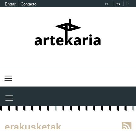
eu
es
fr
Entrar
Contacto
erakusketak