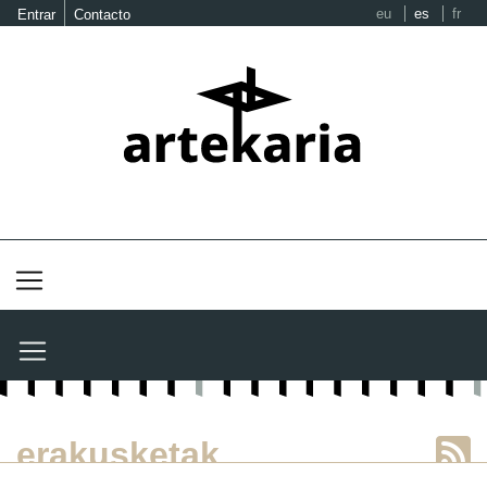
eu
es
fr
Entrar
Contacto
erakusketak