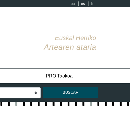
eu
es
fr
Euskal Herriko
Artearen ataria
PRO Txokoa
BUSCAR