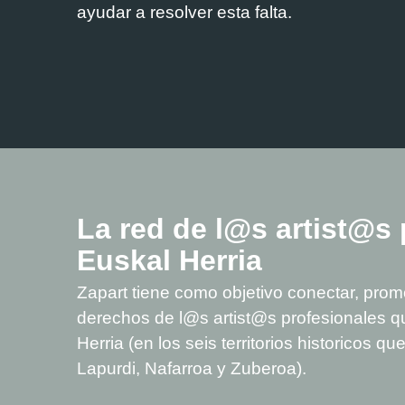
ayudar a resolver esta falta.
La red de l@s artist@s 
Euskal Herria
Zapart tiene como objetivo conectar, promo
derechos de l@s artist@s profesionales q
Herria (en los seis territorios historicos 
Lapurdi, Nafarroa y Zuberoa).