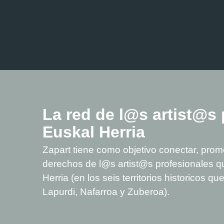
La red de l@s artist@s 
Euskal Herria
Zapart tiene como objetivo conectar, promo
derechos de l@s artist@s profesionales q
Herria (en los seis territorios historicos 
Lapurdi, Nafarroa y Zuberoa).