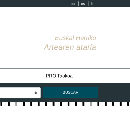
eu
es
fr
Euskal Herriko
Artearen ataria
PRO Txokoa
BUSCAR