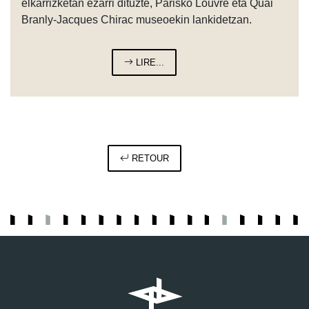
elkarrizketan ezarri dituzte, Parisko Louvre eta Quai
Branly-Jacques Chirac museoekin lankidetzan.
LIRE...
RETOUR