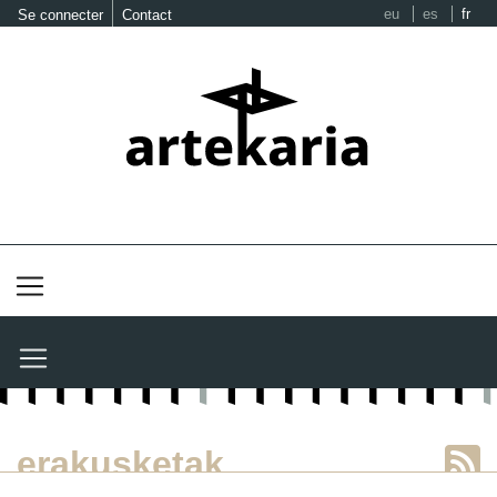
eu
es
fr
Se connecter
Contact
erakusketak