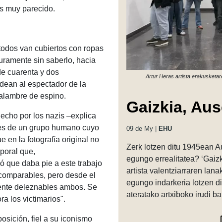
 es muy parecido.
todos van cubiertos con ropas
guramente sin saberlo, hacia
 de cuarenta y dos
Artur Heras artista erakusketa
odean al espectador de la
 alambre de espino.
Gaizkia, Aus
echo por los nazis –explica
ones de un grupo humano cuyo
09 de My |
EHU
 en la fotografía original no
Zerk lotzen ditu 1945ean A
poral que,
egungo errealitatea? ‘Gaiz
ó que daba pie a este trabajo
artista valentziarraren la
 comparables, pero desde el
egungo indarkeria lotzen di
ente deleznables ambos. Se
ateratako artxiboko irudi b
ra los victimarios".
osición, fiel a su iconismo