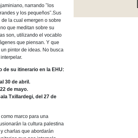
njaminiano, narrando "los
 grandes y los pequeños".Sus
d de la cual emergen o sobre
sino que meditan sobre su
s son, utilizando el vocablo
mágenes que piensan. Y que
 un pintor de ideas. No busca
interpelar.
o de su itinerario en la EHU:
l 30 de abril.
l 22 de mayo.
la Txillardegi, del 27 de
irá como marco para una
usionarán la cultura palestina
 y charlas que abordarán