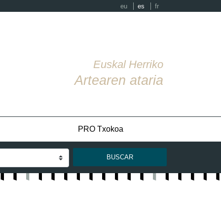
eu
es
fr
Euskal Herriko
Artearen ataria
PRO Txokoa
BUSCAR