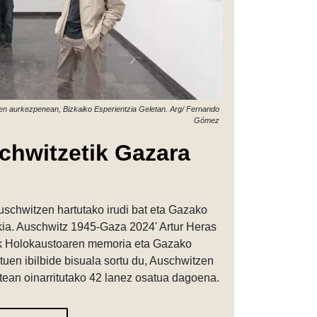
ren aurkezpenean, Bizkaiko Esperientzia Geletan. Arg/ Fernando
Gómez
chwitzetik Gazara
uschwitzen hartutako irudi bat eta Gazako
kia. Auschwitz 1945-Gaza 2024' Artur Heras
nak Holokaustoaren memoria eta Gazako
tuen ibilbide bisuala sortu du, Auschwitzen
atean oinarritutako 42 lanez osatua dagoena.