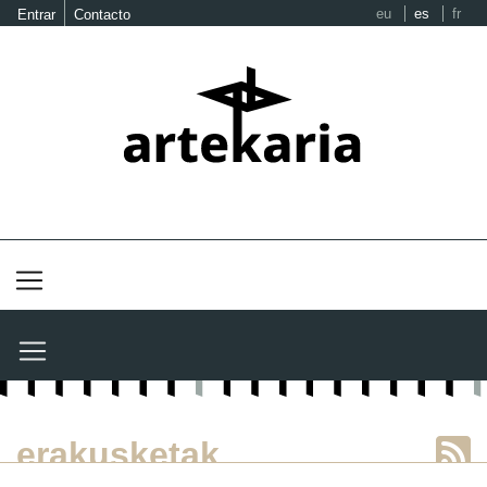
eu
es
fr
Entrar
Contacto
erakusketak