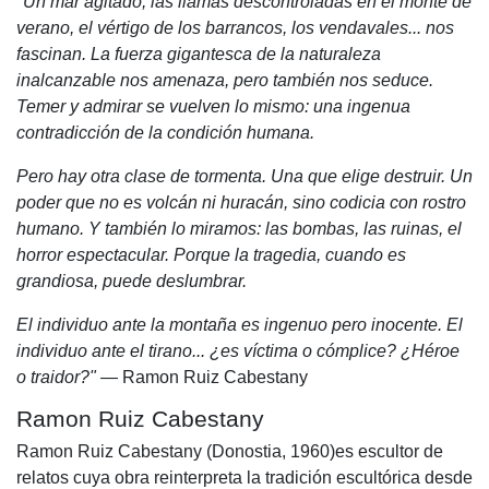
"Un mar agitado, las llamas descontroladas en el monte de
verano, el vértigo de los barrancos, los vendavales... nos
fascinan. La fuerza gigantesca de la naturaleza
inalcanzable nos amenaza, pero también nos seduce.
Temer y admirar se vuelven lo mismo: una ingenua
contradicción de la condición humana.
Pero hay otra clase de tormenta. Una que elige destruir. Un
poder que no es volcán ni huracán, sino codicia con rostro
humano. Y también lo miramos: las bombas, las ruinas, el
horror espectacular. Porque la tragedia, cuando es
grandiosa, puede deslumbrar.
El individuo ante la montaña es ingenuo pero inocente. El
individuo ante el tirano... ¿es víctima o cómplice? ¿Héroe
o traidor?"
— Ramon Ruiz Cabestany
Ramon Ruiz Cabestany
Ramon Ruiz Cabestany (Donostia, 1960)es escultor de
relatos cuya obra reinterpreta la tradición escultórica desde