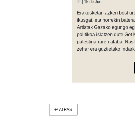
| 15 de Jun.
Erakusketan azken bost ur
ikusgai, eta horrekin batera
Artistak Gazako egungo ego
politikoa islatzen dute Get
palestinarraren alaba, Nash
zehar era guztietako indark
ATRAS