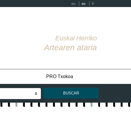
eu
es
fr
Euskal Herriko
Artearen ataria
PRO Txokoa
BUSCAR