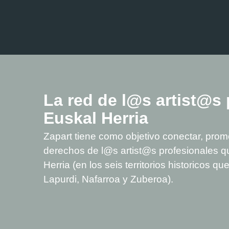
La red de l@s artist@s 
Euskal Herria
Zapart tiene como objetivo conectar, promo
derechos de l@s artist@s profesionales q
Herria (en los seis territorios historicos 
Lapurdi, Nafarroa y Zuberoa).