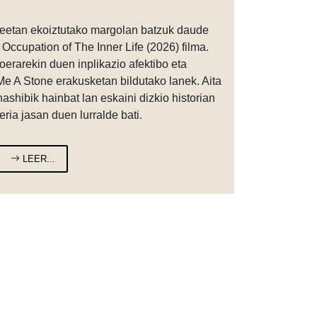
teetan ekoiztutako margolan batzuk daude
 Occupation of The Inner Life (2026) filma.
erarekin duen inplikazio afektibo eta
 Me A Stone erakusketan bildutako lanek. Aita
ashibik hainbat lan eskaini dizkio historian
eria jasan duen lurralde bati.
LEER...