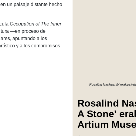
en un paisaje distante hecho
ícula
Occupation of The Inner
intura —en proceso de
iares, apuntando a los
rtístico y a los compromisos
Rosalind Nashashibi erakusket
Rosalind Na
A Stone' era
Artium Mus