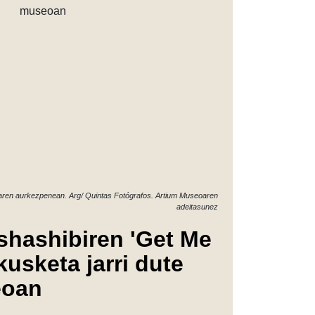
aren aurkezpenean. Arg/ Quintas Fotógrafos. Artium Museoaren
adeitasunez
shashibiren 'Get Me
kusketa jarri dute
eoan