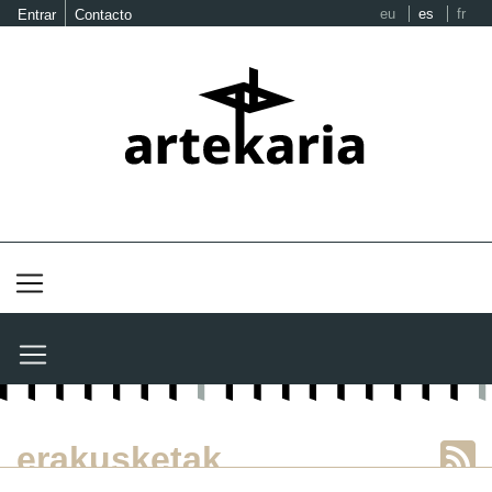
eu
es
fr
Entrar
Contacto
erakusketak