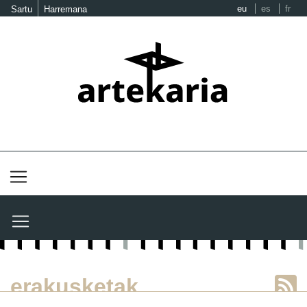
eu
es
fr
Sartu
Harremana
erakusketak