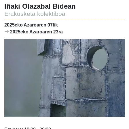
Iñaki Olazabal Bidean
Erakusketa kolektiboa
2025eko Azaroaren 07tik
2025eko Azaroaren 23ra