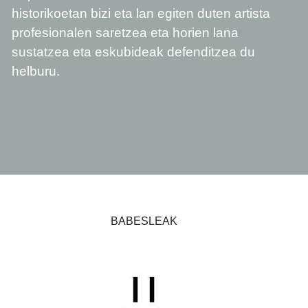
historikoetan bizi eta lan egiten duten artista
profesionalen saretzea eta horien lana
sustatzea eta eskubideak defenditzea du
helburu.
BABESLEAK