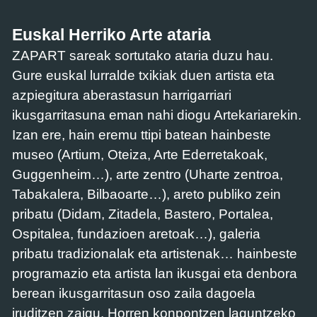
Euskal Herriko Arte ataria
ZAPART sareak sortutako ataria duzu hau.
Gure euskal lurralde txikiak duen artista eta
azpiegitura aberastasun harrigarriari
ikusgarritasuna eman nahi diogu Artekariarekin.
Izan ere, hain eremu ttipi batean hainbeste
museo (Artium, Oteiza, Arte Ederretakoak,
Guggenheim…), arte zentro (Uharte zentroa,
Tabakalera, Bilbaoarte…), areto publiko zein
pribatu (Didam, Zitadela, Bastero, Portalea,
Ospitalea, fundazioen aretoak…), galeria
pribatu tradizionalak eta artistenak… hainbeste
programazio eta artista lan ikusgai eta denbora
berean ikusgarritasun oso zaila dagoela
iruditzen zaigu. Horren konpontzen laguntzeko