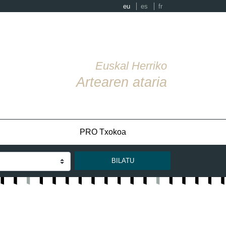
eu
es
fr
Euskal Herriko
Artearen ataria
PRO Txokoa
BILATU