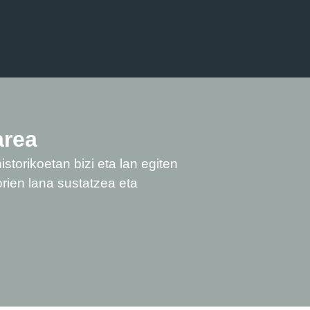
area
istorikoetan bizi eta lan egiten
orien lana sustatzea eta