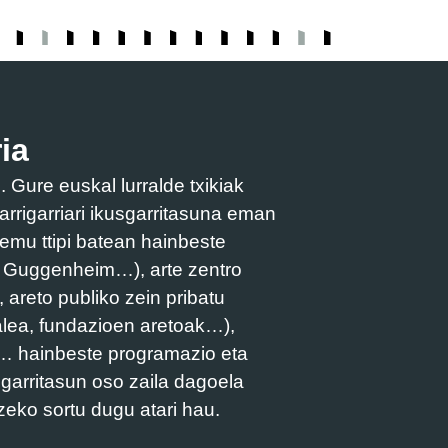
ia
Gure euskal lurralde txikiak
arrigarriari ikusgarritasuna eman
remu ttipi batean hainbeste
, Guggenheim…), arte zentro
 areto publiko zein pribatu
talea, fundazioen aretoak…),
ak… hainbeste programazio eta
sgarritasun oso zaila dagoela
zeko sortu dugu atari hau.