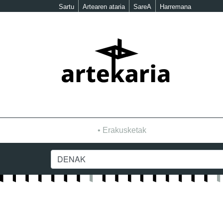
Sartu
Artearen ataria
SareA
Harremana
Erakusketak