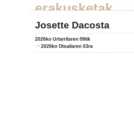
erakusketak
Josette Dacosta
2026ko Urtarrilaren 09tik
2026ko Otsailaren 03ra