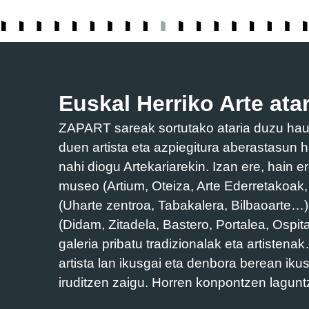
Euskal Herriko Arte atar
ZAPART sareak sortutako ataria duzu hau. 
duen artista eta azpiegitura aberastasun h
nahi diogu Artekariarekin. Izan ere, hain e
museo (Artium, Oteiza, Arte Ederretakoak
(Uharte zentroa, Tabakalera, Bilbaoarte…),
(Didam, Zitadela, Bastero, Portalea, Ospi
galeria pribatu tradizionalak eta artisten
artista lan ikusgai eta denbora berean iku
iruditzen zaigu. Horren konpontzen lagunt