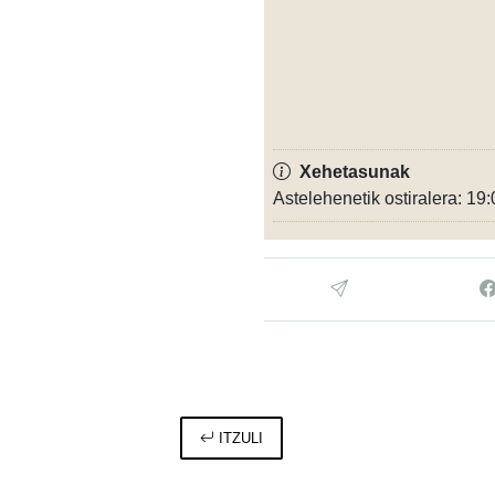
Xehetasunak
Astelehenetik ostiralera: 19:
ITZULI