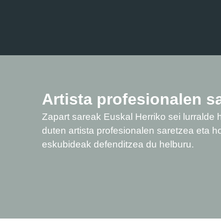
Artista profesionalen s
Zapart sareak Euskal Herriko sei lurralde h
duten artista profesionalen saretzea eta h
eskubideak defenditzea du helburu.