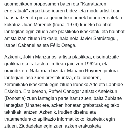
geometrikoen proposamen baten eta "Karratuaren
erretratuak" argazki-seriearen bidez, eta modu artistikoan
hausnartzen du pieza geometriko horiek hondo errealetan
kokatuz. Juan Morenok (Iruña, 1974) Iruñeko hainbat
lantegitan egin zituen arte plastikoko ikasketak, eta hainbat
artista izan zituen irakasle, hala nola Javier Satrústegui,
Isabel Cabanellas eta Félix Ortega.
Azkenik, Jokin Manzanos: artista plastikoa, diseinatzaile
grafikoa eta irakaslea. Iruñean jaio zen 1962an, eta
oraindik ere Nafarroan bizi da. Mariano Royoren pintura-
lantegian jaso zuen prestakuntza, eta, ondoren,
zeramikako ikasketak egin zituen Iruñeko Arte eta Lanbide
Eskolan. Era berean, Rafael Canogar artistak Artelekun
(Donostia) zuen lantegian parte hartu zuen, baita Zubiarte
lantegian (Uharte) ere, azken honetan grabatuak egiteko
teknikak lantzen. Azkenik, irudien diseinu eta
tratamendurako aplikazio informatikoko ikasketak egin
zituen. Ziudadelan egin zuen azken erakusketa