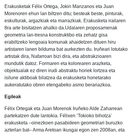
Erakusketak Félix Ortega, Jokin Manzanos eta Juan
Morenoren ehun lan biltzen ditu; besteak beste, pinturak,
eskulturak, argazkiak eta marrazkiak. Erakusketa irailaren
8ra arte bisitatzen ahalko da.Udalaren proposamenak
geometria lan-tresna konstruktibo eta zehatz gisa
erabiltzeko lengoaia komunak ahaidetzen dituen hiru
artistaren lanen bilduma bat aurkezten du. Iruñeari lotutako
artistak dira, Nafarroan bizi dira, eta abstrakzioaren
mundutik datoz. Formaren eta kolorearen arazketa,
objektualak ez diren irudi abstraktu horiek lortzea eta
isilune aktiboak bilatzea da erakusketa honetarako
aukeratutako obren etengabeko asmo berariazkoa.
Egileak
Félix Ortegak eta Juan Morenok Iruñeko Alde Zaharrean
partekatzen dute lantokia. Félixen ‘Tokioko bihotza'
erakusketa –oinezkoen pasabideen geometriari buruzko
azterlan bat– Arma Aretoan ikusgai egon zen 2008an, eta