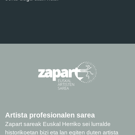
Artista profesionalen sarea
Zapart sareak Euskal Herriko sei lurralde
historikoetan bizi eta lan egiten duten artista