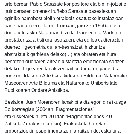
urte berean Pablo Sarasate konpositore eta biolin-jotzaile
iruindarraren omenez Iruñeko Sarasate pasealekuan
eginiko hamabost biolin erraldoiz osatutako instalazioan
parte hartu zuen. Haron, Errioxan, jaio zen 1956an, eta
duela urte asko Nafarroan bizi da. Parisen eta Madrilen
prestakuntza artistikoa jaso zuen, eta egileak adierazten
duenez, "geometria du lan-tresnatzat, hizkuntza
abstrakturik garbiena delako(…) eta obraren eta hura
behatzen duenaren artean distantzia emozionala sortzen
delako". Egilearen lanak zenbait bildumaren parte dira:
Iruñeko Udalaren Arte Garaikidearen Bilduma, Nafarroako
Museoaren Arte Bilduma eta Nafarroako Unibertsitate
Publikoaren Ondare Artistikoa.
Bestalde, Juan Morenoren lanak bi aldiz egon dira ikusgai
Bolborategian (2004an ‘Fragmentaciones'
erakusketarekin, eta 2014an ‘Fragmentaciones 2.0
Zatiketak' erakusketarekin). Erakusketa horretan
proportzioekin esperimentatzen jarraitzen du, eskultura