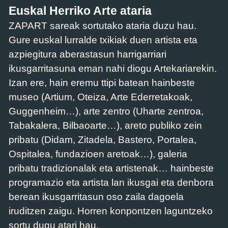
Euskal Herriko Arte ataria
ZAPART sareak sortutako ataria duzu hau.
Gure euskal lurralde txikiak duen artista eta
azpiegitura aberastasun harrigarriari
ikusgarritasuna eman nahi diogu Artekariarekin.
Izan ere, hain eremu ttipi batean hainbeste
museo (Artium, Oteiza, Arte Ederretakoak,
Guggenheim…), arte zentro (Uharte zentroa,
Tabakalera, Bilbaoarte…), areto publiko zein
pribatu (Didam, Zitadela, Bastero, Portalea,
Ospitalea, fundazioen aretoak…), galeria
pribatu tradizionalak eta artistenak… hainbeste
programazio eta artista lan ikusgai eta denbora
berean ikusgarritasun oso zaila dagoela
iruditzen zaigu. Horren konpontzen laguntzeko
sortu dugu atari hau.