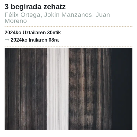
3 begirada zehatz
Félix Ortega, Jokin Manzanos, Juan
Moreno
2024ko Uztailaren 30etik
2024ko Irailaren 08ra