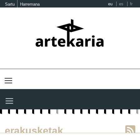
eu
es
fr
Sartu
Harremana
erakusketak