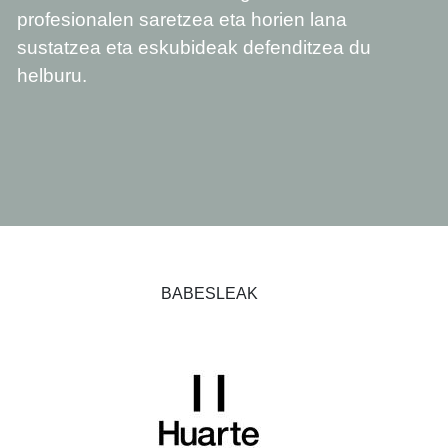
profesionalen saretzea eta horien lana
sustatzea eta eskubideak defenditzea du
helburu.
BABESLEAK