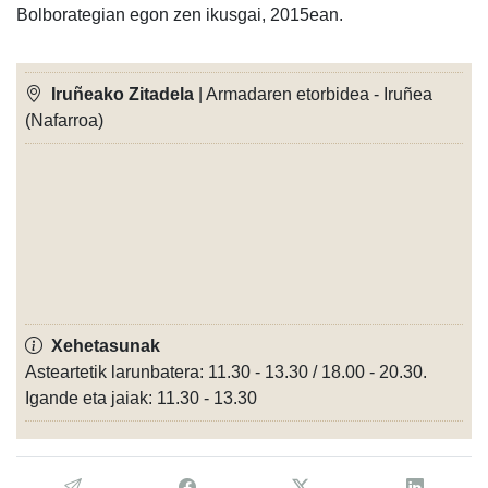
Bolborategian egon zen ikusgai, 2015ean.
Iruñeako Zitadela
| Armadaren etorbidea - Iruñea
(Nafarroa)
Xehetasunak
Asteartetik larunbatera: 11.30 - 13.30 / 18.00 - 20.30.
Igande eta jaiak: 11.30 - 13.30