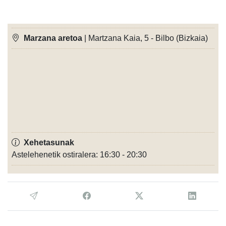
Marzana aretoa
| Martzana Kaia, 5 - Bilbo (Bizkaia)
Xehetasunak
Astelehenetik ostiralera: 16:30 - 20:30