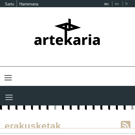
eu
es
fr
Sartu
Harremana
erakusketak