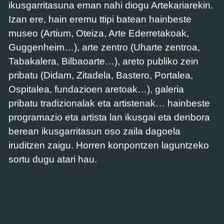
ikusgarritasuna eman nahi diogu Artekariarekin.
Izan ere, hain eremu ttipi batean hainbeste
museo (Artium, Oteiza, Arte Ederretakoak,
Guggenheim…), arte zentro (Uharte zentroa,
Tabakalera, Bilbaoarte…), areto publiko zein
pribatu (Didam, Zitadela, Bastero, Portalea,
Ospitalea, fundazioen aretoak…), galeria
pribatu tradizionalak eta artistenak… hainbeste
programazio eta artista lan ikusgai eta denbora
berean ikusgarritasun oso zaila dagoela
iruditzen zaigu. Horren konpontzen laguntzeko
sortu dugu atari hau.