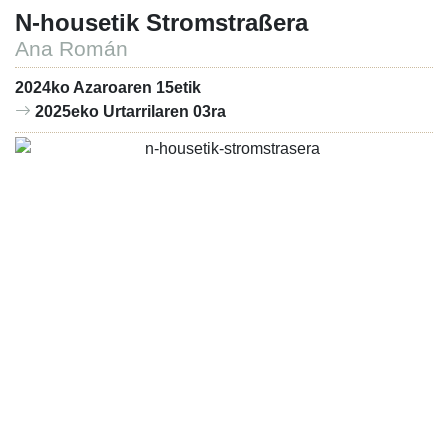
N-housetik Stromstraßera
Ana Román
2024ko Azaroaren 15etik
2025eko Urtarrilaren 03ra