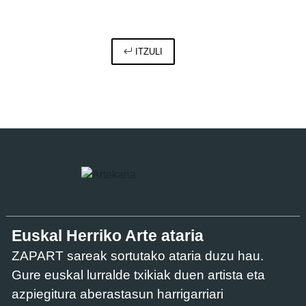
ITZULI
Euskal Herriko Arte ataria
ZAPART sareak sortutako ataria duzu hau.
Gure euskal lurralde txikiak duen artista eta
azpiegitura aberastasun harrigarriari