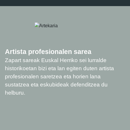
Artista profesionalen sarea
Zapart sareak Euskal Herriko sei lurralde
historikoetan bizi eta lan egiten duten artista
profesionalen saretzea eta horien lana
sustatzea eta eskubideak defenditzea du
helburu.