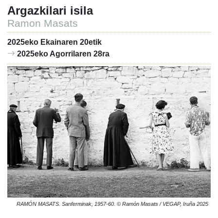
Argazkilari isila
Ramon Masats
2025eko Ekainaren 20etik
2025eko Agorrilaren 28ra
RAMÓN MASATS. Sanferminak, 1957-60. © Ramón Masats / VEGAP, Iruña 2025