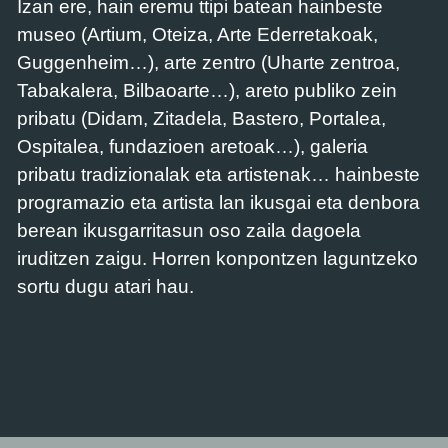
Izan ere, hain eremu ttipi batean hainbeste
museo (Artium, Oteiza, Arte Ederretakoak,
Guggenheim…), arte zentro (Uharte zentroa,
Tabakalera, Bilbaoarte…), areto publiko zein
pribatu (Didam, Zitadela, Bastero, Portalea,
Ospitalea, fundazioen aretoak…), galeria
pribatu tradizionalak eta artistenak… hainbeste
programazio eta artista lan ikusgai eta denbora
berean ikusgarritasun oso zaila dagoela
iruditzen zaigu. Horren konpontzen laguntzeko
sortu dugu atari hau.