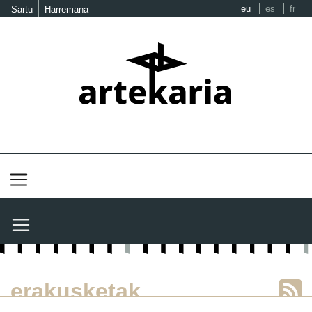
eu
es
fr
Sartu
Harremana
erakusketak