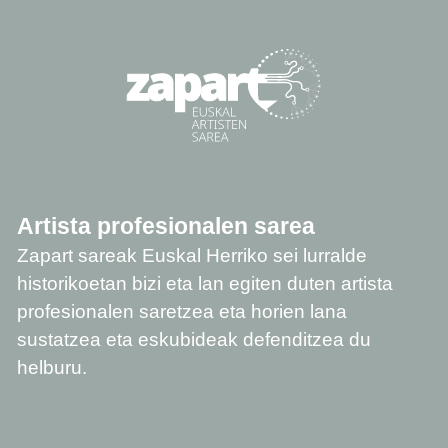
Artista profesionalen sarea
Zapart sareak Euskal Herriko sei lurralde
historikoetan bizi eta lan egiten duten artista
profesionalen saretzea eta horien lana
sustatzea eta eskubideak defenditzea du
helburu.