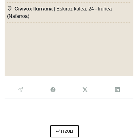
Civivox Iturrama
| Eskiroz kalea, 24 - Iruñea
(Nafarroa)
ITZULI