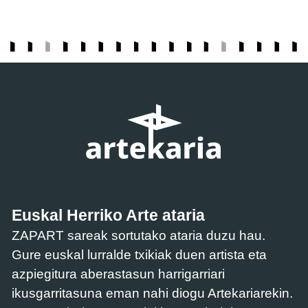
Euskal Herriko Arte ataria
ZAPART sareak sortutako ataria duzu hau.
Gure euskal lurralde txikiak duen artista eta
azpiegitura aberastasun harrigarriari
ikusgarritasuna eman nahi diogu Artekariarekin.