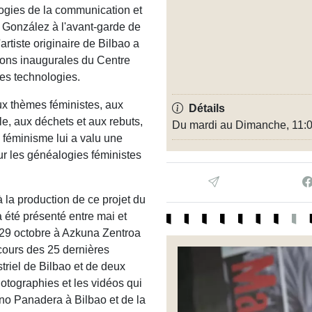
logies de la communication et
é González à l'avant-garde de
artiste originaire de Bilbao a
ions inaugurales du Centre
les technologies.
aux thèmes féministes, aux
Détails
le, aux déchets et aux rebuts,
Du mardi au Dimanche, 11:0
féminisme lui a valu une
ur les généalogies féministes
 la production de ce projet du
a été présenté entre mai et
u 29 octobre à Azkuna Zentroa
 cours des 25 dernières
triel de Bilbao et de deux
otographies et les vidéos qui
no Panadera à Bilbao et de la