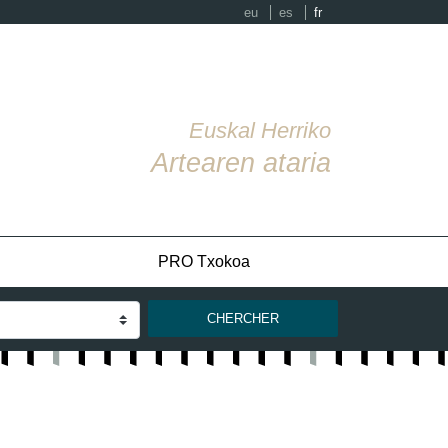
eu
es
fr
Euskal Herriko
Artearen ataria
PRO Txokoa
CHERCHER