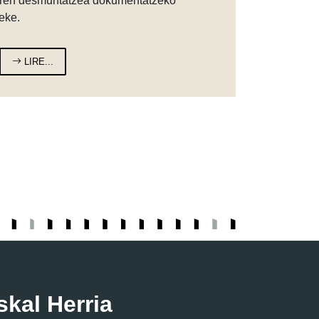
aren desmuntatzea dokumentatzeko
eke.
LIRE...
skal Herria