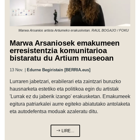
Marwa Arsanios artista Artiumeko erakusketan. RAUL BOGAJO / FOKU
Marwa Arsaniosek emakumeen
erresistentzia komunitarioa
bistaratu du Artium museoan
13 Nov. |
Edurne Begiristain [BERRIA.eus]
Lurraren jabetzari, erabilerari eta zaintzari buruzko
hausnarketa estetiko eta politikoa egin du artistak
'Lurrak ez du jaberik izango' erakusketan. Emakumeek
egitura patriarkalei aurre egiteko abiatutako antolaketa
eta autodefentsa moduak azaleratu ditu.
LIRE...