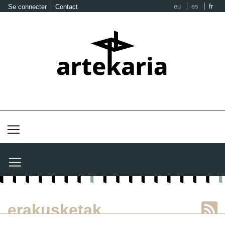
eu
es
fr
Se connecter
Contact
erakusketak