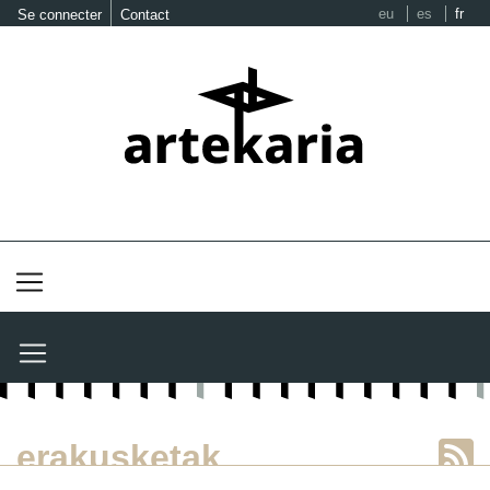
eu
es
fr
Se connecter
Contact
erakusketak