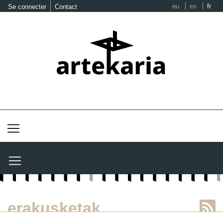
eu
es
fr
Se connecter
Contact
erakusketak