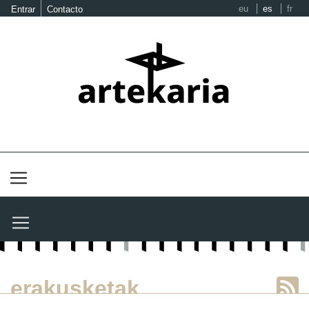
eu
es
fr
Entrar
Contacto
erakusketak