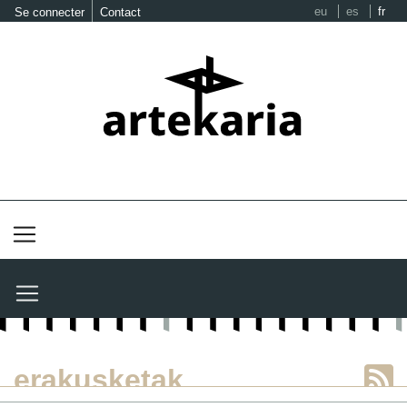
eu
es
fr
Se connecter
Contact
erakusketak