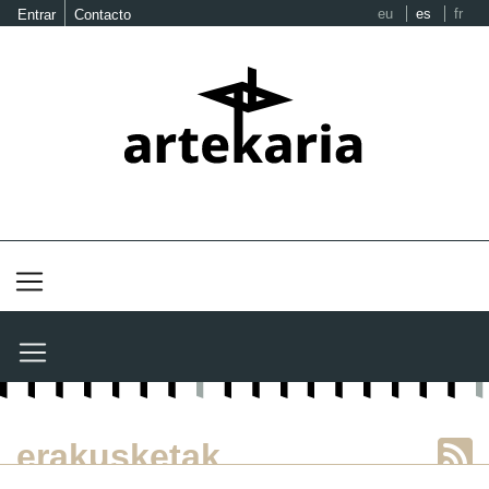
eu
es
fr
Entrar
Contacto
erakusketak