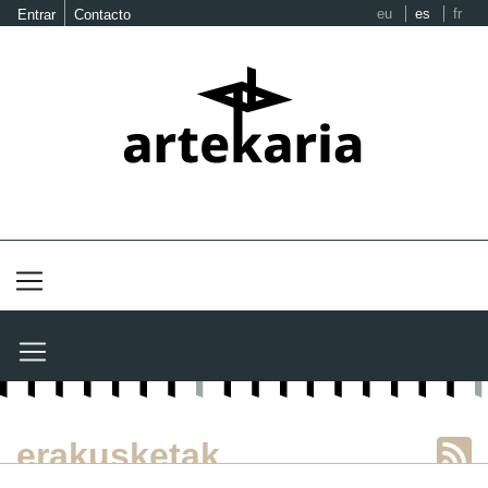
eu
es
fr
Entrar
Contacto
erakusketak