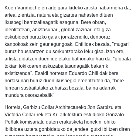
Koen Vanmechelen arte garaikideko artista nabarmena da,
artea, zientzia, natura eta gizartea nahasten dituen
ikuspegi berritzaileagatik ezaguna. Bere obran,
identitateari, aniztasunari, globalizazioari eta giza
eskubideei buruzko gaiak jorratzenditu, denboraz
kanpokoak zein gaur egungoak. Chillidak bezala, "mugari"
buruz hausnartzen du sorkuntzarako leku gisa. Izan ere,
artista gidatzen duen ideietako bathonako hau da: "globala
tokian tokikoaren eskuzabaltasunagatik bakarrik
existitzenda". Esaldi horretan Eduardo Chillidak bere
nortasunari buruz duen ikuspegia ereentzuten da, "bere
lurrean sustraitutako zuhaitza bezala, baina adarrak
mundura osorazabalik".
Horrela, Garbizu Collar Architectureko Jon Garbizu eta
Victoria Collar-rek eta Kri arkitektura estudioko Gonzalo
Peñak komisariatu duten erakusketa honekin, ohiko
ibilbidea uztera gonbidatuko da jendea, gutxi ibiltzen diren