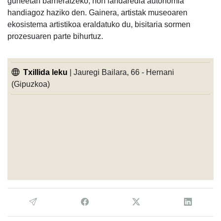
guneetan barneratzeko, non landaredia autonomia
handiagoz haziko den. Gainera, artistak museoaren
ekosistema artistikoa eraldatuko du, bisitaria sormen
prozesuaren parte bihurtuz.
Txillida leku
| Jauregi Bailara, 66 - Hernani
(Gipuzkoa)