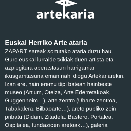
Euskal Herriko Arte ataria
ZAPART sareak sortutako ataria duzu hau.
Gure euskal lurralde txikiak duen artista eta
azpiegitura aberastasun harrigarriari
ikusgarritasuna eman nahi diogu Artekariarekin.
Izan ere, hain eremu ttipi batean hainbeste
museo (Artium, Oteiza, Arte Ederretakoak,
Guggenheim…), arte zentro (Uharte zentroa,
Tabakalera, Bilbaoarte…), areto publiko zein
pribatu (Didam, Zitadela, Bastero, Portalea,
Ospitalea, fundazioen aretoak…), galeria