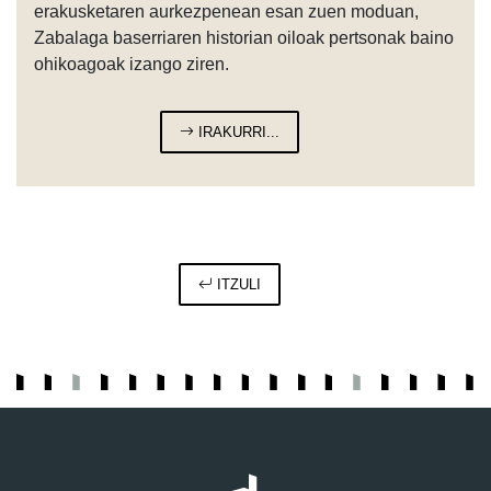
erakusketaren aurkezpenean esan zuen moduan,
Zabalaga baserriaren historian oiloak pertsonak baino
ohikoagoak izango ziren.
IRAKURRI...
ITZULI