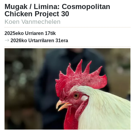
Mugak / Limina: Cosmopolitan
Chicken Project 30
Koen Vanmechelen
2025eko Urriaren 17tik
2026ko Urtarrilaren 31era