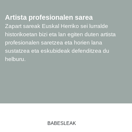
Artista profesionalen sarea
Zapart sareak Euskal Herriko sei lurralde
historikoetan bizi eta lan egiten duten artista
profesionalen saretzea eta horien lana
sustatzea eta eskubideak defenditzea du
helburu.
BABESLEAK