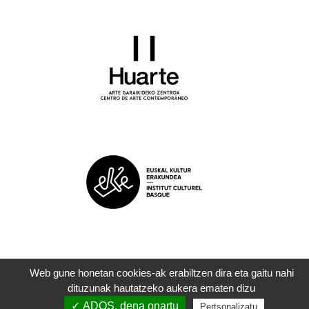
Web gune honetan cookies-ak erabiltzen dira eta gaitu nahi
dituzunak hautatzeko aukera ematen dizu
©
ZAPART
|
Legezko oharrak
| 2022
✓ ADOS, dena onartu
Pertsonalizatu