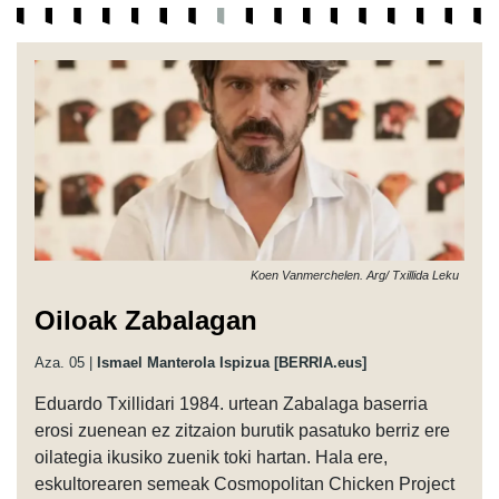
Koen Vanmerchelen. Arg/ Txillida Leku
Oiloak Zabalagan
Aza. 05 |
Ismael Manterola Ispizua [BERRIA.eus]
Eduardo Txillidari 1984. urtean Zabalaga baserria
erosi zuenean ez zitzaion burutik pasatuko berriz ere
oilategia ikusiko zuenik toki hartan. Hala ere,
eskultorearen semeak Cosmopolitan Chicken Project