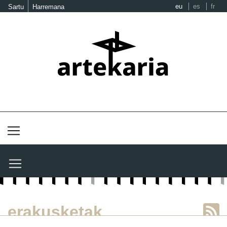
eu
es
fr
Sartu
Harremana
erakusketak