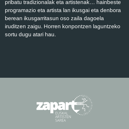
pribatu tradizionalak eta artistenak… hainbeste
programazio eta artista lan ikusgai eta denbora
berean ikusgarritasun oso zaila dagoela
iruditzen zaigu. Horren konpontzen laguntzeko
sortu dugu atari hau.