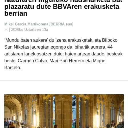
plazaratu dute BBVAren erakusketa
berrian
Mikel Garcia Martikorena [BERRIA.eus]
| 2026ko Uztailaren 13a
‘Mundu baten aukera' du izena erakusketak, eta Bilboko
San Nikolas jauregian egongo da, bihartik aurrera. 44
artistaren lanek osatzen dute: haien artean daude, besteak
beste, Carmen Calvo, Mari Puri Herrero eta Miquel
Barcelo.