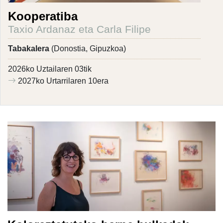
Kooperatiba
Taxio Ardanaz eta Carla Filipe
Tabakalera
(Donostia, Gipuzkoa)
2026ko Uztailaren 03tik
2027ko Urtarrilaren 10era