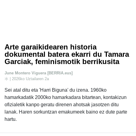
Arte garaikidearen historia
dokumental batera ekarri du Tamara
Garciak, feminismotik berrikusita
June Montero Viguera [BERRIA.eus]
| 2026ko Uztailaren 2a
Sei atal ditu eta 'Harri Biguna' du izena. 1960ko
hamarkadatik 2000ko hamarkadara bitartean, kontakizun
ofizialetik kanpo geratu direnen ahotsak jasotzen ditu
lanak. Haren sorkuntzan emakumeek baino ez dute parte
hartu.