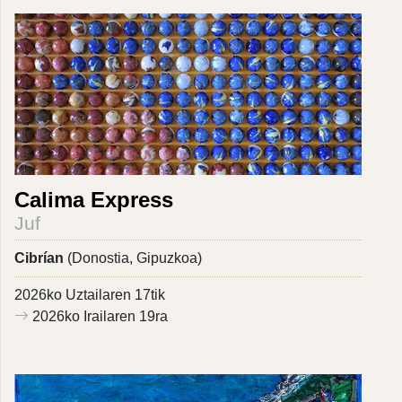
Calima Express
Juf
Cibrían
(Donostia, Gipuzkoa)
2026ko Uztailaren 17tik
2026ko Irailaren 19ra