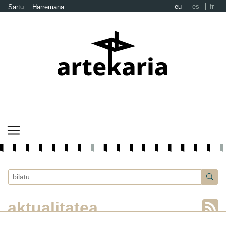
eu
es
fr
Sartu
Harremana
aktualitatea