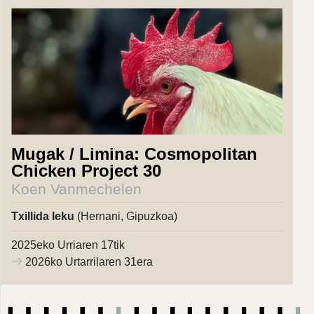
Mugak / Limina: Cosmopolitan
Chicken Project 30
Koen Vanmechelen
Txillida leku
(Hernani, Gipuzkoa)
2025eko Urriaren 17tik
2026ko Urtarrilaren 31era