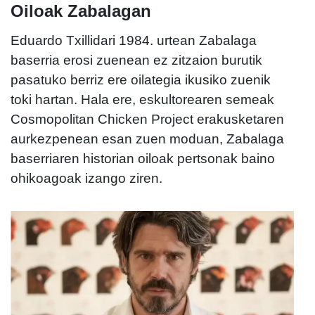
Oiloak Zabalagan
Eduardo Txillidari 1984. urtean Zabalaga
baserria erosi zuenean ez zitzaion burutik
pasatuko berriz ere oilategia ikusiko zuenik
toki hartan. Hala ere, eskultorearen semeak
Cosmopolitan Chicken Project erakusketaren
aurkezpenean esan zuen moduan, Zabalaga
baserriaren historian oiloak pertsonak baino
ohikoagoak izango ziren.