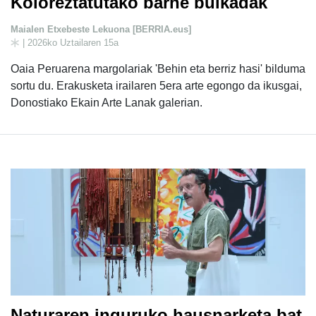
Koloreztatutako barne bulkadak
Maialen Etxebeste Lekuona [BERRIA.eus]
| 2026ko Uztailaren 15a
Oaia Peruarena margolariak 'Behin eta berriz hasi' bilduma
sortu du. Erakusketa irailaren 5era arte egongo da ikusgai,
Donostiako Ekain Arte Lanak galerian.
Naturaren inguruko hausnarketa bat