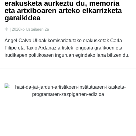
erakusketa aurkeztu du, memoria
eta artxiboaren arteko elkarrizketa
garaikidea
| 2026ko Uztailaren 2a
Ángel Calvo Ulloak komisariatutako erakusketak Carla
Filipe eta Taxio Ardanaz artistek lengoaia grafikoen eta
irudikapen politikoaren inguruan egindako lana biltzen du.