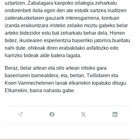
uztartzen. Zabalagara kanpoko oilategia zeharkatu
ondorenbeti itxita egon den ate estutik sartzea iruditzen
zaiterakusketaren gauzarik interesgarriena, kontuan
izanda eraikuntzara iristeko zelaiko moztu gabeko belar
arteko bidezidor estu bat zeharkatu behar dela. Horren
bidez, ikuslearen esperientzia baserriko jatorrira bueltatu
nahi dute, ohikoak diren erabakitako asfaltozko edo
harrizko bideak alde batera lagata.
Beraz, belar artean eta oilo artean iritsiko gara
baserriaren barnealdera, eta, bertan, Txillidaren eta
Koen Vanmechelenen lanak elkarrekin topatuko ditugu.
Elkarrekin, baina nahastu gabe.