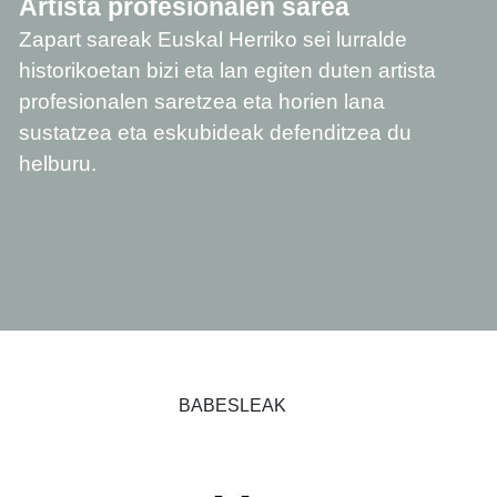
Artista profesionalen sarea
Zapart sareak Euskal Herriko sei lurralde
historikoetan bizi eta lan egiten duten artista
profesionalen saretzea eta horien lana
sustatzea eta eskubideak defenditzea du
helburu.
BABESLEAK