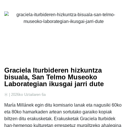
Graciela Iturbideren hizkuntza
bisuala, San Telmo Museoko
Laborategian ikusgai jarri dute
| 2026ko Uztailaren 6a
María Millánek egin ditu komisario lanak eta nagusiki 60ko
eta 80ko hamarkaden artean sortutako garaiko kopiak
biltzen ditu erakusketak. Erakusketak Graciela Iturbidek
han-hemengo kulturetan errespetuz murgiltzeko ahalegina