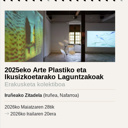
2025eko Arte Plastiko eta
Ikusizkoetarako Laguntzakoak
Erakusketa kolektiboa
Iruñeako Zitadela
(Iruñea, Nafarroa)
2026ko Maiatzaren 28tik
2026ko Irailaren 20era