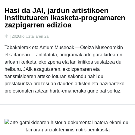
Hasi da JAI, jardun artistikoen
institutuaren ikasketa-programaren
zazpigarren edizioa
| 2026ko Uztailaren 2a
Tabakalerak eta Artium Museoak —Oteiza Museoarekin
elkarlanean— antolatuta, programak arte garaikidearen
arloan ikerketa, ekoizpena eta lan kritikoa sustatzea du
helburu. JAIk ezagutzaren, ekoizpenaren eta
transmisioaren arteko loturan sakondu nahi du,
prestakuntza-prozesuan dauden artisten eta nazioarteko
profesionalen artean hartu-emanerako gune bat sortuz.