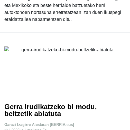
eta Mexikoko eta beste herrialde batzuetako herri
autoktonoen nortasuna erretratatzean izan duen ikuspegi
eraldatzailea nabarmentzen ditu.
Gerra irudikatzeko bi modu,
beltzetik abiatuta
Garazi Izagirre Aiestaran [BERRIA.eus]