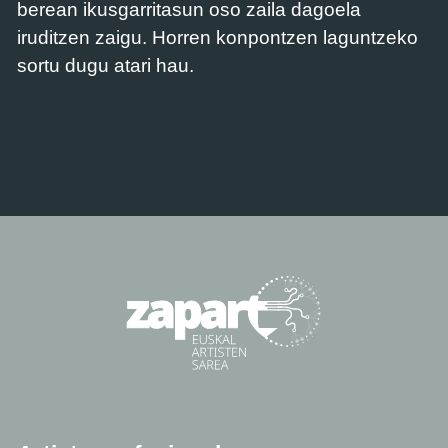
berean ikusgarritasun oso zaila dagoela
iruditzen zaigu. Horren konpontzen laguntzeko
sortu dugu atari hau.