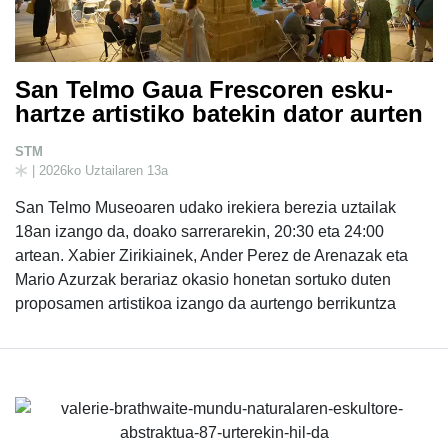
San Telmo Gaua Frescoren esku-
hartze artistiko batekin dator aurten
STM
| 2026ko Uztailaren 13a
San Telmo Museoaren udako irekiera berezia uztailak
18an izango da, doako sarrerarekin, 20:30 eta 24:00
artean. Xabier Zirikiainek, Ander Perez de Arenazak eta
Mario Azurzak berariaz okasio honetan sortuko duten
proposamen artistikoa izango da aurtengo berrikuntza