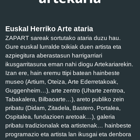
Euskal Herriko Arte ataria
ZAPART sareak sortutako ataria duzu hau.
Gure euskal lurralde txikiak duen artista eta
azpiegitura aberastasun harrigarriari
ikusgarritasuna eman nahi diogu Artekariarekin.
Izan ere, hain eremu ttipi batean hainbeste
museo (Artium, Oteiza, Arte Ederretakoak,
Guggenheim…), arte zentro (Uharte zentroa,
Tabakalera, Bilbaoarte…), areto publiko zein
pribatu (Didam, Zitadela, Bastero, Portalea,
Ospitalea, fundazioen aretoak…), galeria
pribatu tradizionalak eta artistenak… hainbeste
programazio eta artista lan ikusgai eta denbora