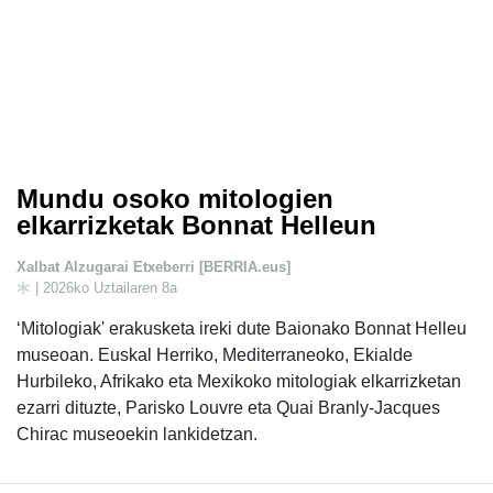
Mundu osoko mitologien
elkarrizketak Bonnat Helleun
Xalbat Alzugarai Etxeberri [BERRIA.eus]
| 2026ko Uztailaren 8a
‘Mitologiak' erakusketa ireki dute Baionako Bonnat Helleu
museoan. Euskal Herriko, Mediterraneoko, Ekialde
Hurbileko, Afrikako eta Mexikoko mitologiak elkarrizketan
ezarri dituzte, Parisko Louvre eta Quai Branly-Jacques
Chirac museoekin lankidetzan.