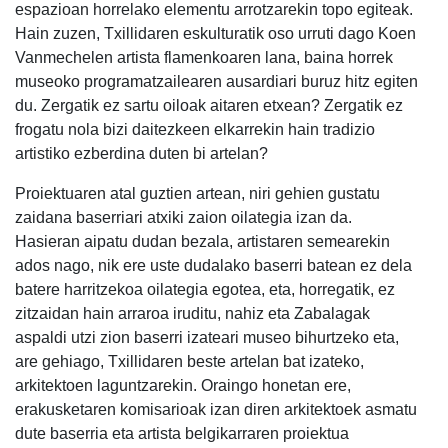
espazioan horrelako elementu arrotzarekin topo egiteak.
Hain zuzen, Txillidaren eskulturatik oso urruti dago Koen
Vanmechelen artista flamenkoaren lana, baina horrek
museoko programatzailearen ausardiari buruz hitz egiten
du. Zergatik ez sartu oiloak aitaren etxean? Zergatik ez
frogatu nola bizi daitezkeen elkarrekin hain tradizio
artistiko ezberdina duten bi artelan?
Proiektuaren atal guztien artean, niri gehien gustatu
zaidana baserriari atxiki zaion oilategia izan da.
Hasieran aipatu dudan bezala, artistaren semearekin
ados nago, nik ere uste dudalako baserri batean ez dela
batere harritzekoa oilategia egotea, eta, horregatik, ez
zitzaidan hain arraroa iruditu, nahiz eta Zabalagak
aspaldi utzi zion baserri izateari museo bihurtzeko eta,
are gehiago, Txillidaren beste artelan bat izateko,
arkitektoen laguntzarekin. Oraingo honetan ere,
erakusketaren komisarioak izan diren arkitektoek asmatu
dute baserria eta artista belgikarraren proiektua