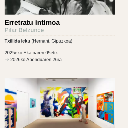
Erretratu intimoa
Pilar Belzunce
Txillida leku
(Hernani, Gipuzkoa)
2025eko Ekainaren 05etik
2026ko Abenduaren 26ra