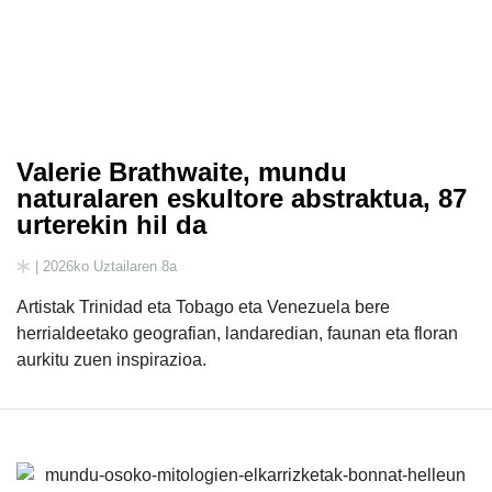
Valerie Brathwaite, mundu
naturalaren eskultore abstraktua, 87
urterekin hil da
| 2026ko Uztailaren 8a
Artistak Trinidad eta Tobago eta Venezuela bere
herrialdeetako geografian, landaredian, faunan eta floran
aurkitu zuen inspirazioa.