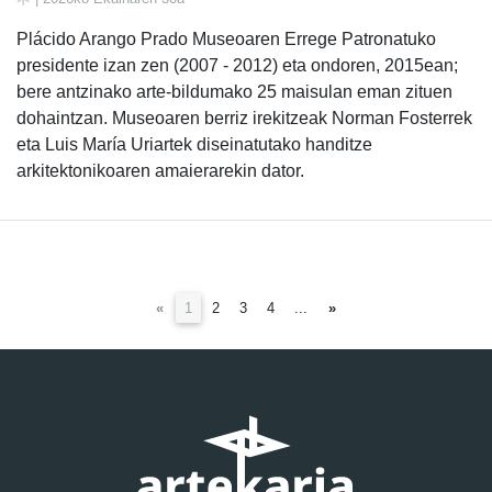
Plácido Arango Prado Museoaren Errege Patronatuko
presidente izan zen (2007 - 2012) eta ondoren, 2015ean;
bere antzinako arte-bildumako 25 maisulan eman zituen
dohaintzan. Museoaren berriz irekitzeak Norman Fosterrek
eta Luis María Uriartek diseinatutako handitze
arkitektonikoaren amaierarekin dator.
(current)
«
1
2
3
4
...
»