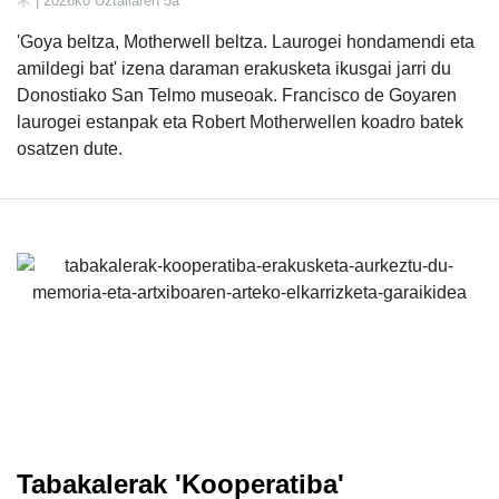
| 2026ko Uztailaren 5a
'Goya beltza, Motherwell beltza. Laurogei hondamendi eta
amildegi bat' izena daraman erakusketa ikusgai jarri du
Donostiako San Telmo museoak. Francisco de Goyaren
laurogei estanpak eta Robert Motherwellen koadro batek
osatzen dute.
Tabakalerak 'Kooperatiba'