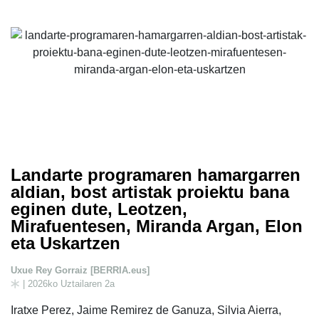
Landarte programaren hamargarren
aldian, bost artistak proiektu bana
eginen dute, Leotzen,
Mirafuentesen, Miranda Argan, Elon
eta Uskartzen
Uxue Rey Gorraiz [BERRIA.eus]
| 2026ko Uztailaren 2a
Iratxe Perez, Jaime Remirez de Ganuza, Silvia Aierra,