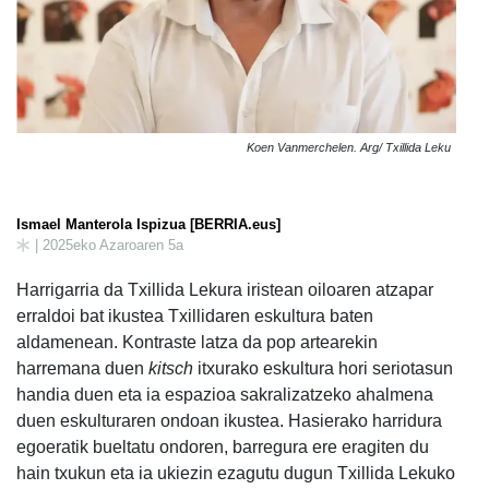
Koen Vanmerchelen. Arg/ Txillida Leku
Ismael Manterola Ispizua [BERRIA.eus]
| 2025eko Azaroaren 5a
Harrigarria da Txillida Lekura iristean oiloaren atzapar
erraldoi bat ikustea Txillidaren eskultura baten
aldamenean. Kontraste latza da pop artearekin
harremana duen
kitsch
itxurako eskultura hori seriotasun
handia duen eta ia espazioa sakralizatzeko ahalmena
duen eskulturaren ondoan ikustea. Hasierako harridura
egoeratik bueltatu ondoren, barregura ere eragiten du
hain txukun eta ia ukiezin ezagutu dugun Txillida Lekuko