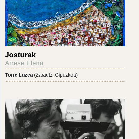
Josturak
Arrese Elena
Torre Luzea
(Zarautz, Gipuzkoa)