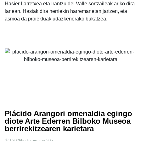
Hasier Larretxea eta Irantzu del Valle sortzaileak ariko dira
lanean. Hasiak dira herriekin harremanetan jartzen, eta
asmoa da proiektuak udazkenerako bukatzea.
Plácido Arangori omenaldia egingo
diote Arte Ederren Bilboko Museoa
berrirekitzearen karietara
| 2026ko Ekainaren 30a