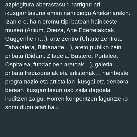
azpiegitura aberastasun harrigarriari
ikusgarritasuna eman nahi diogu Artekariarekin.
Izan ere, hain eremu ttipi batean hainbeste
museo (Artium, Oteiza, Arte Ederretakoak,
Guggenheim…), arte zentro (Uharte zentroa,
Tabakalera, Bilbaoarte…), areto publiko zein
pribatu (Didam, Zitadela, Bastero, Portalea,
Ospitalea, fundazioen aretoak…), galeria
pribatu tradizionalak eta artistenak… hainbeste
programazio eta artista lan ikusgai eta denbora
berean ikusgarritasun oso zaila dagoela
iruditzen zaigu. Horren konpontzen laguntzeko
sortu dugu atari hau.