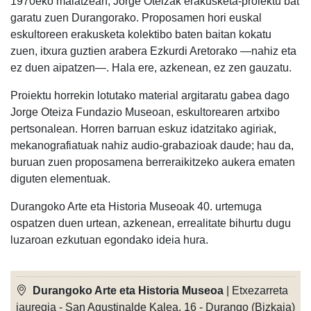
1970eko maiatzean, Jorge Oteizak erakusketa-proiektu bat
garatu zuen Durangorako. Proposamen hori euskal
eskultoreen erakusketa kolektibo baten baitan kokatu
zuen, itxura guztien arabera Ezkurdi Aretorako —nahiz eta
ez duen aipatzen—. Hala ere, azkenean, ez zen gauzatu.
Proiektu horrekin lotutako material argitaratu gabea dago
Jorge Oteiza Fundazio Museoan, eskultorearen artxibo
pertsonalean. Horren barruan eskuz idatzitako agiriak,
mekanografiatuak nahiz audio-grabazioak daude; hau da,
buruan zuen proposamena berreraikitzeko aukera ematen
diguten elementuak.
Durangoko Arte eta Historia Museoak 40. urtemuga
ospatzen duen urtean, azkenean, errealitate bihurtu dugu
luzaroan ezkutuan egondako ideia hura.
Durangoko Arte eta Historia Museoa
| Etxezarreta
jauregia - San Agustinalde Kalea, 16 - Durango (Bizkaia)