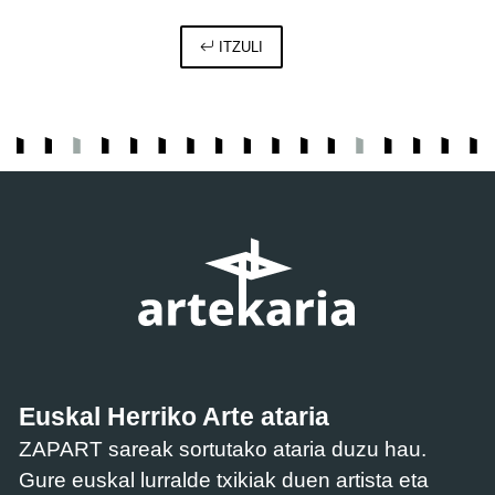
ITZULI
Euskal Herriko Arte ataria
ZAPART sareak sortutako ataria duzu hau.
Gure euskal lurralde txikiak duen artista eta