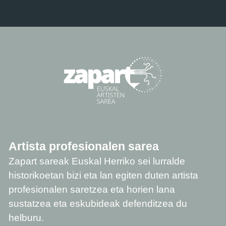
Artista profesionalen sarea
Zapart sareak Euskal Herriko sei lurralde
historikoetan bizi eta lan egiten duten artista
profesionalen saretzea eta horien lana
sustatzea eta eskubideak defenditzea du
helburu.