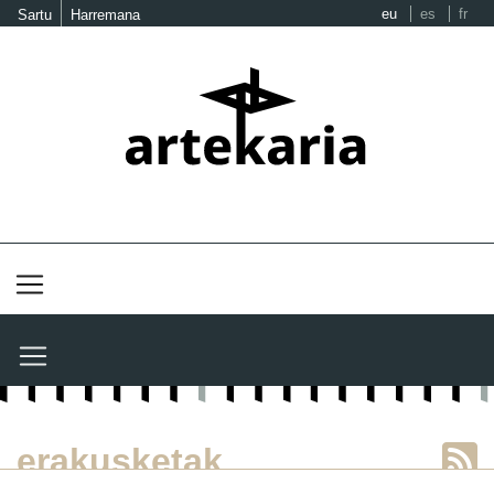
eu
es
fr
Sartu
Harremana
erakusketak