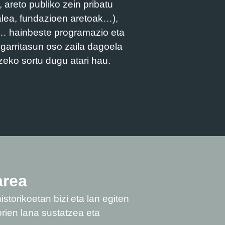
 areto publiko zein pribatu
talea, fundazioen aretoak…),
ak… hainbeste programazio eta
sgarritasun oso zaila dagoela
zeko sortu dugu atari hau.
area
istorikoetan bizi eta lan egiten
orien lana sustatzea eta