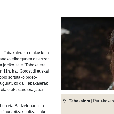
a, Tabakalerako erakusketa-
arteko elkargunea aztertzen
a jarriko zaie "Tabakalera
en 11n, Irati Gorostidi euskal
opio sortutako bideo-
nauguratuko da. Tabakalerak
 eta erakustaretora jauzi
Tabakalera
| Puru-kaxen
ilbon eta Bartzelonan, eta
 Jaurlaritzak bultzatutako