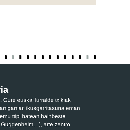
ia
Gure euskal lurralde txikiak
arrigarriari ikusgarritasuna eman
remu ttipi batean hainbeste
, Guggenheim…), arte zentro