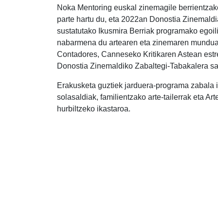
Noka Mentoring euskal zinemagile berrientza
parte hartu du, eta 2022an Donostia Zinemald
sustatutako Ikusmira Berriak programako egoiliar
nabarmena du artearen eta zinemaren munduan.
Contadores, Canneseko Kritikaren Astean estr
Donostia Zinemaldiko Zabaltegi-Tabakalera sa
Erakusketa guztiek jarduera-programa zabala iz
solasaldiak, familientzako arte-tailerrak eta Ar
hurbiltzeko ikastaroa.