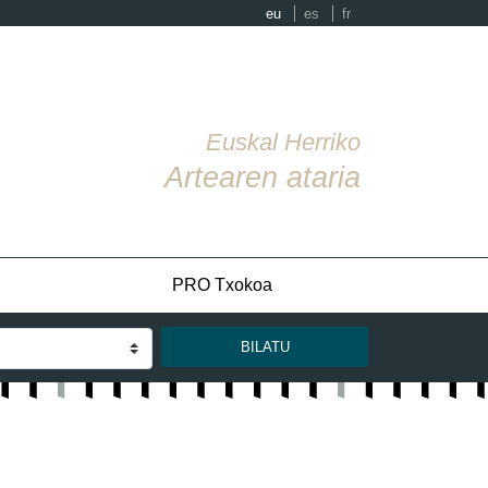
eu
es
fr
Euskal Herriko
Artearen ataria
PRO Txokoa
BILATU