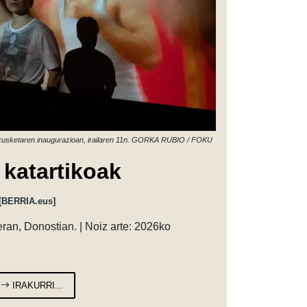
 erakusketaren inaugurazioan, irailaren 11n. GORKA RUBIO / FOKU
 katartikoak
[BERRIA.eus]
leran, Donostian. | Noiz arte: 2026ko
IRAKURRI...