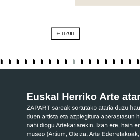
ITZULI
Euskal Herriko Arte atar
ZAPART sareak sortutako ataria duzu hau. 
duen artista eta azpiegitura aberastasun h
nahi diogu Artekariarekin. Izan ere, hain e
museo (Artium, Oteiza, Arte Ederretakoak