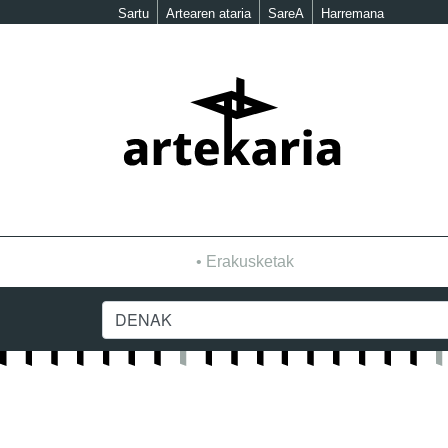
Sartu
Artearen ataria
SareA
Harremana
Erakusketak