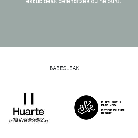
eskubideak defenditzea du helburu.
BABESLEAK