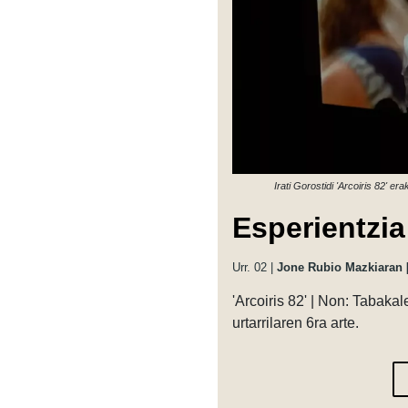
Irati Gorostidi 'Arcoiris 82'
Esperientzia
Urr. 02 |
Jone Rubio Mazkiaran 
'Arcoiris 82' | Non: Tabaka
urtarrilaren 6ra arte.