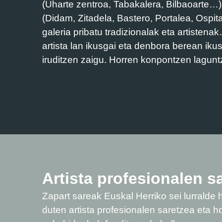
(Uharte zentroa, Tabakalera, Bilbaoarte…),
(Didam, Zitadela, Bastero, Portalea, Ospi
galeria pribatu tradizionalak eta artisten
artista lan ikusgai eta denbora berean iku
iruditzen zaigu. Horren konpontzen lagunt
Artista profesionalen s
Zapart sareak Euskal Herriko sei lurralde h
duten artista profesionalen saretzea eta h