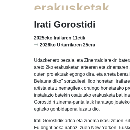
erakusketak
Irati Gorostidi
2025eko Irailaren 11etik
2026ko Urtarrilaren 25era
Udazkenero bezala, eta Zinemaldiarekin bater
areto 2ko erakusketan artearen eta zinemaren 
duten proiektuak egongo dira, eta arreta berezi
Belaunaldiko" sortzaileei. Ildo horretan, irailar
artista eta zinemagileak oraingo honetarako pr
instalazio batekin osatutako erakusketa bat i
Gorostidiri zinema-pantailatik haratago joateko
egiteko gonbidapena luzatu dio.
Irati Gorostidik artea eta zinema ikasi zituen B
Fulbright beka irabazi zuen New Yorken. Eusko