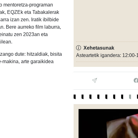
ko mentoretza-programan
iak, EQZEk eta Tabakalerak
ra izan zen. Iratik ibilbide
 Bere aurreko film laburra,
einatu zen 2023an eta
ilean.
Xehetasunak
ango dute: hitzaldiak, bisita
Asteartetik igandera: 12:00-
te-makina, arte garaikidea