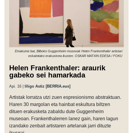
Emakume bat, Bilboko Guggenheim museoak Helen Frankenthaler artistari
eskainitako erakusketa ikusten. OSKAR MATXIN EDESA / FOKU
Helen Frankenthaler: araurik
gabeko sei hamarkada
Api. 16 |
Iñigo Astiz [BERRIA.eus]
Artistak lorratza utzi zuen espresionismo abstraktuan.
Haren 30 margolan eta hainbat eskultura biltzen
dituen erakusketa zabaldu dute Guggenheim
museoan. Frankenthalerren lanez gain, haren lagun
izandako zenbait artistaren artelanak jarri dituzte
ikusgai.