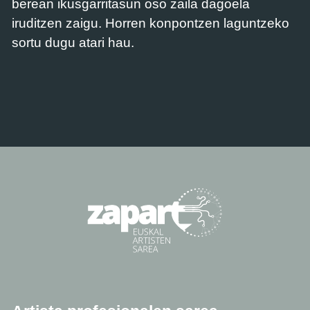
berean ikusgarritasun oso zaila dagoela
iruditzen zaigu. Horren konpontzen laguntzeko
sortu dugu atari hau.