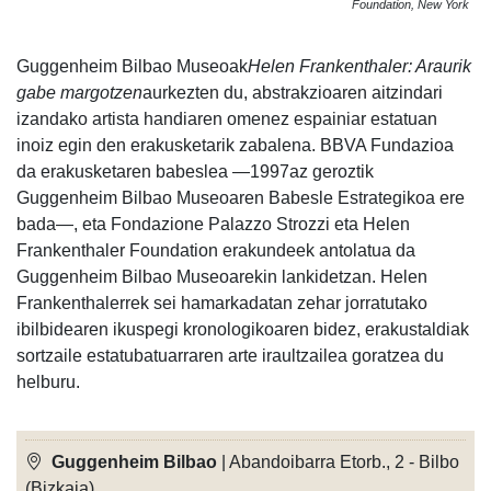
Foundation, New York
Guggenheim Bilbao Museoak
Helen Frankenthaler: Araurik
gabe margotzen
aurkezten du, abstrakzioaren aitzindari
izandako artista handiaren omenez espainiar estatuan
inoiz egin den erakusketarik zabalena. BBVA Fundazioa
da erakusketaren babeslea —1997az geroztik
Guggenheim Bilbao Museoaren Babesle Estrategikoa ere
bada—, eta Fondazione Palazzo Strozzi eta Helen
Frankenthaler Foundation erakundeek antolatua da
Guggenheim Bilbao Museoarekin lankidetzan. Helen
Frankenthalerrek sei hamarkadatan zehar jorratutako
ibilbidearen ikuspegi kronologikoaren bidez, erakustaldiak
sortzaile estatubatuarraren arte iraultzailea goratzea du
helburu.
Guggenheim Bilbao
| Abandoibarra Etorb., 2 - Bilbo
(Bizkaia)