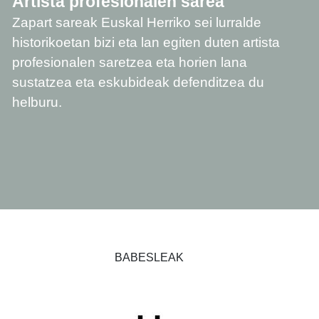
Artista profesionalen sarea
Zapart sareak Euskal Herriko sei lurralde
historikoetan bizi eta lan egiten duten artista
profesionalen saretzea eta horien lana
sustatzea eta eskubideak defenditzea du
helburu.
BABESLEAK