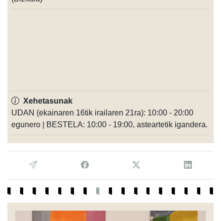
Xehetasunak
UDAN (ekainaren 16tik irailaren 21ra): 10:00 - 20:00
egunero | BESTELA: 10:00 - 19:00, asteartetik igandera.