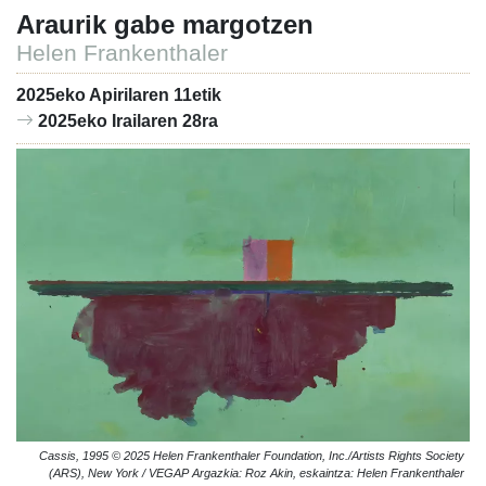
Araurik gabe margotzen
Helen Frankenthaler
2025eko Apirilaren 11etik
2025eko Irailaren 28ra
Cassis, 1995 © 2025 Helen Frankenthaler Foundation, Inc./Artists Rights Society
(ARS), New York / VEGAP Argazkia: Roz Akin, eskaintza: Helen Frankenthaler