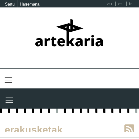
eu
es
fr
Sartu
Harremana
erakusketak