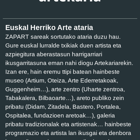
Euskal Herriko Arte ataria
ZAPART sareak sortutako ataria duzu hau.
Gure euskal lurralde txikiak duen artista eta
azpiegitura aberastasun harrigarriari
ikusgarritasuna eman nahi diogu Artekariarekin.
Izan ere, hain eremu ttipi batean hainbeste
museo (Artium, Oteiza, Arte Ederretakoak,
Guggenheim…), arte zentro (Uharte zentroa,
Tabakalera, Bilbaoarte…), areto publiko zein
pribatu (Didam, Zitadela, Bastero, Portalea,
Ospitalea, fundazioen aretoak…), galeria
pribatu tradizionalak eta artistenak… hainbeste
programazio eta artista lan ikusgai eta denbora