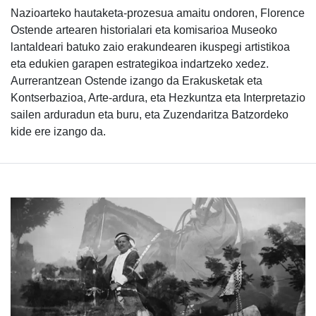
Nazioarteko hautaketa-prozesua amaitu ondoren, Florence
Ostende artearen historialari eta komisarioa Museoko
lantaldeari batuko zaio erakundearen ikuspegi artistikoa
eta edukien garapen estrategikoa indartzeko xedez.
Aurrerantzean Ostende izango da Erakusketak eta
Kontserbazioa, Arte-ardura, eta Hezkuntza eta Interpretazio
sailen arduradun eta buru, eta Zuzendaritza Batzordeko
kide ere izango da.