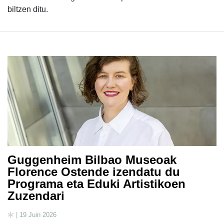
biltzen ditu.
Guggenheim Bilbao Museoak
Florence Ostende izendatu du
Programa eta Eduki Artistikoen
Zuzendari
| 19 Juin 2026