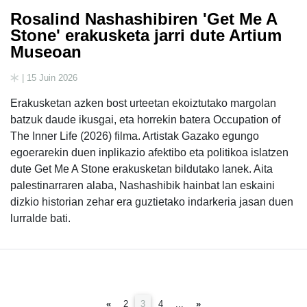
Rosalind Nashashibiren 'Get Me A
Stone' erakusketa jarri dute Artium
Museoan
| 15 Juin 2026
Erakusketan azken bost urteetan ekoiztutako margolan
batzuk daude ikusgai, eta horrekin batera Occupation of
The Inner Life (2026) filma. Artistak Gazako egungo
egoerarekin duen inplikazio afektibo eta politikoa islatzen
dute Get Me A Stone erakusketan bildutako lanek. Aita
palestinarraren alaba, Nashashibik hainbat lan eskaini
dizkio historian zehar era guztietako indarkeria jasan duen
lurralde bati.
(current)
«
2
3
4
...
»