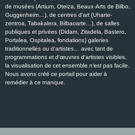
de musées (Artium, Oteiza, Beaux-Arts de Bilbo,
Guggenheim…), de centres d'art (Uharte-
zentroa, Tabakalera, Bilbaoarte…), de salles
publiques et privées (Didam, Zitadela, Bastero,
Portalea, Ospitalea, fondations) galeries
traditionnelles ou d'artistes… avec tant de
programmations et d'œuvres d'artistes visibles,
la visualisation de cet ensemble n'est pas facile.
Nous avons créé ce portail pour aider à
remédier à ce manque.