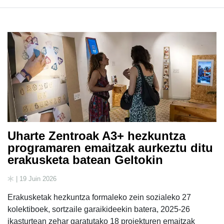
Uharte Zentroak A3+ hezkuntza
programaren emaitzak aurkeztu ditu
erakusketa batean Geltokin
| 19 Juin 2026
Erakusketak hezkuntza formaleko zein sozialeko 27
kolektiboek, sortzaile garaikideekin batera, 2025-26
ikasturtean zehar garatutako 18 proiekturen emaitzak