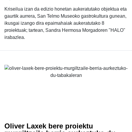
Kriseilua izan da edizio honetan aukeratutako objektua eta
gaurtik aurrera, San Telmo Museoko gastrokultura gunean,
ikusgai izango dira epaimahaiak aukeratutako 8
proiektuak; tartean, Sandra Hermosa Morgadoren "HALO"
irabazlea.
Oliver Laxek bere proiektu