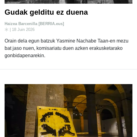
Gudak gelditu ez duena
Haizea Barcenilla [BERRIA.eus]
| 18 Juin 2026
Orain dela egun batzuk Yasmine Nachabe Taan-en mezu
bat jaso nuen, komisariatu duen azken erakusketarako
gonbidapenarekin.