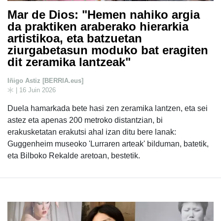
Mar de Dios: "Hemen nahiko argia
da praktiken araberako hierarkia
artistikoa, eta batzuetan
ziurgabetasun moduko bat eragiten
dit zeramika lantzeak"
Iñigo Astiz [BERRIA.eus]
| 16 Juin 2026
Duela hamarkada bete hasi zen zeramika lantzen, eta sei
astez eta apenas 200 metroko distantzian, bi
erakusketatan erakutsi ahal izan ditu bere lanak:
Guggenheim museoko 'Lurraren arteak' bilduman, batetik,
eta Bilboko Rekalde aretoan, bestetik.