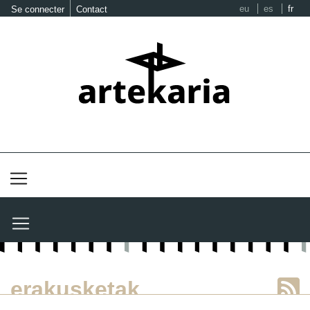
eu
es
fr
Se connecter
Contact
erakusketak