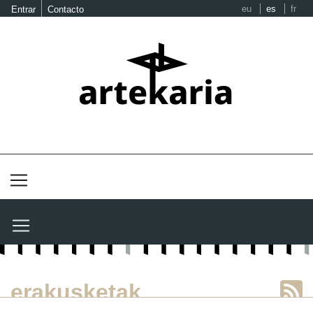
eu
es
fr
Entrar
Contacto
erakusketak