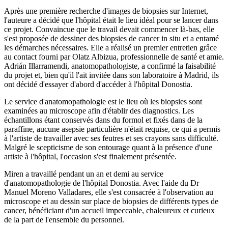
Après une première recherche d'images de biopsies sur Internet,
l'auteure a décidé que l'hôpital était le lieu idéal pour se lancer dans
ce projet. Convaincue que le travail devait commencer là-bas, elle
s'est proposée de dessiner des biopsies de cancer in situ et a entamé
les démarches nécessaires. Elle a réalisé un premier entretien grâce
au contact fourni par Olatz Albizua, professionnelle de santé et amie.
Adrián Illarramendi, anatomopathologiste, a confirmé la faisabilité
du projet et, bien qu'il l'ait invitée dans son laboratoire à Madrid, ils
ont décidé d'essayer d'abord d'accéder à l'hôpital Donostia.
Le service d'anatomopathologie est le lieu où les biopsies sont
examinées au microscope afin d'établir des diagnostics. Les
échantillons étant conservés dans du formol et fixés dans de la
paraffine, aucune asepsie particulière n'était requise, ce qui a permis
à l'artiste de travailler avec ses feutres et ses crayons sans difficulté.
Malgré le scepticisme de son entourage quant à la présence d'une
artiste à l'hôpital, l'occasion s'est finalement présentée.
Miren a travaillé pendant un an et demi au service
d'anatomopathologie de l'hôpital Donostia. Avec l'aide du Dr
Manuel Moreno Valladares, elle s'est consacrée à l'observation au
microscope et au dessin sur place de biopsies de différents types de
cancer, bénéficiant d'un accueil impeccable, chaleureux et curieux
de la part de l'ensemble du personnel.