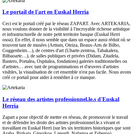
Le portail de l'art en Euskal Herria
Ceci est le portail créé par le réseau ZAPART. Avec ARTEKARIA,
nous voulons donner de la visibilité à l'incroyable richesse artistique
et infrastructurelle de notre petit territoire basque (Euskal Herri
osoa). En effet, il nous semble que dans un espace aussi réduit où se
trouvent tant de musées (Artium, Oteiza, Beaux-Arts de Bilbo,
Guggenheim…), de centres d'art (Uharte-zentroa, Tabakalera,
Bilbaoarte…), de salles publiques et privées (Didam, Zitadela,
Bastero, Portalea, Ospitalea, fondations) galeries traditionnelles ou
d'artistes… avec tant de programmations et d'œuvres d'artistes
visibles, la visualisation de cet ensemble n'est pas facile. Nous avons
créé ce portail pour aider à remédier à ce manque.
Le réseau des artistes professionnel.le.s d'Euskal
Herria
Zapart a pour objectif de mettre en réseau, de promouvoir le travail
et de défendre les droits des artistes professionnel.le.s vivant et
travaillant en Euskal Herri (sur les six territoires historiques que sont
Araba, Bizkaia, Gipuzkoa, Lapurdi, Nafarroa et Zuberoa).