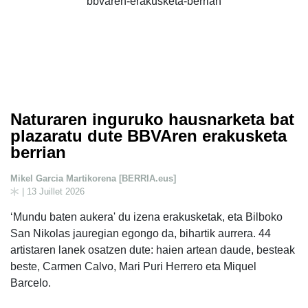
Naturaren inguruko hausnarketa bat
plazaratu dute BBVAren erakusketa
berrian
Mikel Garcia Martikorena [BERRIA.eus]
| 13 Juillet 2026
‘Mundu baten aukera' du izena erakusketak, eta Bilboko
San Nikolas jauregian egongo da, bihartik aurrera. 44
artistaren lanek osatzen dute: haien artean daude, besteak
beste, Carmen Calvo, Mari Puri Herrero eta Miquel
Barcelo.