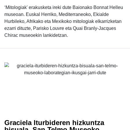
‘Mitologiak' erakusketa ireki dute Baionako Bonnat Helleu
museoan. Euskal Herriko, Mediterraneoko, Ekialde
Hurbileko, Afrikako eta Mexikoko mitologiak elkarrizketan
ezarri dituzte, Parisko Louvre eta Quai Branly-Jacques
Chirac museoekin lankidetzan.
Graciela Iturbideren hizkuntza
bisuala, San Telmo Museoko