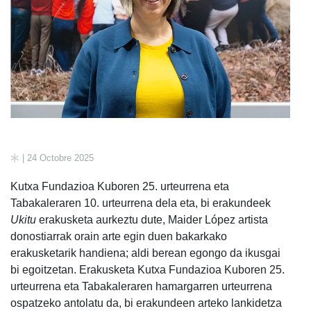
| 24 Octobre 2025
Kutxa Fundazioa Kuboren 25. urteurrena eta
Tabakaleraren 10. urteurrena dela eta, bi erakundeek
Ukitu
erakusketa aurkeztu dute, Maider López artista
donostiarrak orain arte egin duen bakarkako
erakusketarik handiena; aldi berean egongo da ikusgai
bi egoitzetan. Erakusketa Kutxa Fundazioa Kuboren 25.
urteurrena eta Tabakaleraren hamargarren urteurrena
ospatzeko antolatu da, bi erakundeen arteko lankidetza