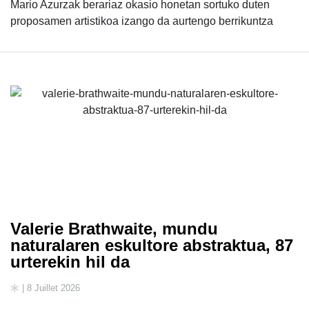
Mario Azurzak berariaz okasio honetan sortuko duten
proposamen artistikoa izango da aurtengo berrikuntza
Valerie Brathwaite, mundu
naturalaren eskultore abstraktua, 87
urterekin hil da
| 8 Juillet 2026