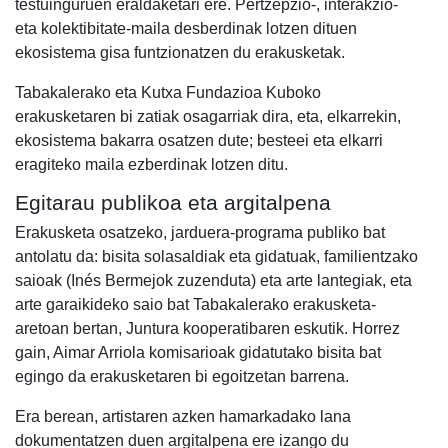
testuinguruen eraldaketari ere. Pertzepzio-, interakzio-
eta kolektibitate-maila desberdinak lotzen dituen
ekosistema gisa funtzionatzen du erakusketak.
Tabakalerako eta Kutxa Fundazioa Kuboko
erakusketaren bi zatiak osagarriak dira, eta, elkarrekin,
ekosistema bakarra osatzen dute; besteei eta elkarri
eragiteko maila ezberdinak lotzen ditu.
Egitarau publikoa eta argitalpena
Erakusketa osatzeko, jarduera-programa publiko bat
antolatu da: bisita solasaldiak eta gidatuak, familientzako
saioak (Inés Bermejok zuzenduta) eta arte lantegiak, eta
arte garaikideko saio bat Tabakalerako erakusketa-
aretoan bertan, Juntura kooperatibaren eskutik. Horrez
gain, Aimar Arriola komisarioak gidatutako bisita bat
egingo da erakusketaren bi egoitzetan barrena.
Era berean, artistaren azken hamarkadako lana
dokumentatzen duen argitalpena ere izango du