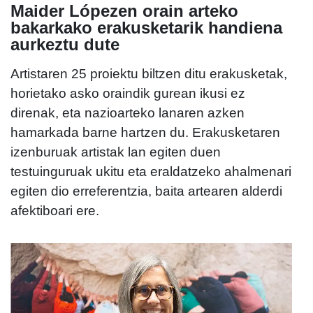
Maider Lópezen orain arteko
bakarkako erakusketarik handiena
aurkeztu dute
Artistaren 25 proiektu biltzen ditu erakusketak,
horietako asko oraindik gurean ikusi ez
direnak, eta nazioarteko lanaren azken
hamarkada barne hartzen du. Erakusketaren
izenburuak artistak lan egiten duen
testuinguruak ukitu eta eraldatzeko ahalmenari
egiten dio erreferentzia, baita artearen alderdi
afektiboari ere.