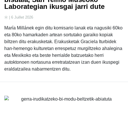
Laborategian ikusgai jarri dute
| 6 Juillet 2026
María Millánek egin ditu komisario lanak eta nagusiki 60ko
eta 80ko hamarkaden artean sortutako garaiko kopiak
biltzen ditu erakusketak. Erakusketak Graciela Iturbidek
han-hemengo kulturetan errespetuz murgiltzeko ahalegina
eta Mexikoko eta beste herrialde batzuetako herri
autoktonoen nortasuna erretratatzean izan duen ikuspegi
eraldatzailea nabarmentzen ditu.