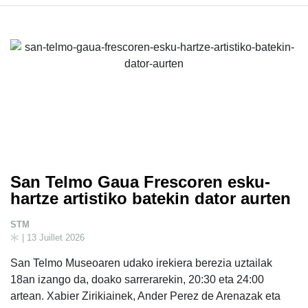
San Telmo Gaua Frescoren esku-
hartze artistiko batekin dator aurten
STM
| 13 Juillet 2026
San Telmo Museoaren udako irekiera berezia uztailak
18an izango da, doako sarrerarekin, 20:30 eta 24:00
artean. Xabier Zirikiainek, Ander Perez de Arenazak eta