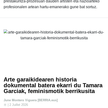
prestakuntza-prozesuan dauden artisten eta nazioarteko
profesionalen artean hartu-emanerako gune bat sortuz.
Arte garaikidearen historia
dokumental batera ekarri du Tamara
Garciak, feminismotik berrikusita
June Montero Viguera [BERRIA.eus]
| 2 Juillet 2026