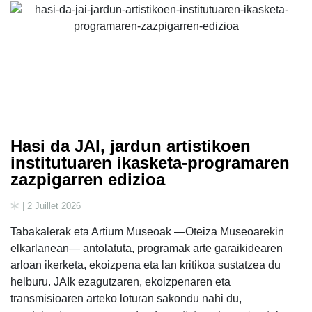
Hasi da JAI, jardun artistikoen
institutuaren ikasketa-programaren
zazpigarren edizioa
| 2 Juillet 2026
Tabakalerak eta Artium Museoak —Oteiza Museoarekin
elkarlanean— antolatuta, programak arte garaikidearen
arloan ikerketa, ekoizpena eta lan kritikoa sustatzea du
helburu. JAIk ezagutzaren, ekoizpenaren eta
transmisioaren arteko loturan sakondu nahi du,