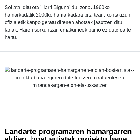
Sei atal ditu eta 'Harri Biguna' du izena. 1960ko
hamarkadatik 2000ko hamarkadara bitartean, kontakizun
ofizialetik kanpo geratu direnen ahotsak jasotzen ditu
lanak. Haren sorkuntzan emakumeek baino ez dute parte
hartu.
Landarte programaren hamargarren
aldian, bost artistak proiektu bana