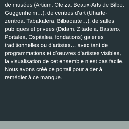
de musées (Artium, Oteiza, Beaux-Arts de Bilbo,
Guggenheim…), de centres d'art (Uharte-
zentroa, Tabakalera, Bilbaoarte…), de salles
publiques et privées (Didam, Zitadela, Bastero,
Portalea, Ospitalea, fondations) galeries
traditionnelles ou d'artistes… avec tant de
programmations et d'œuvres d'artistes visibles,
la visualisation de cet ensemble n'est pas facile.
Nous avons créé ce portail pour aider à
remédier à ce manque.