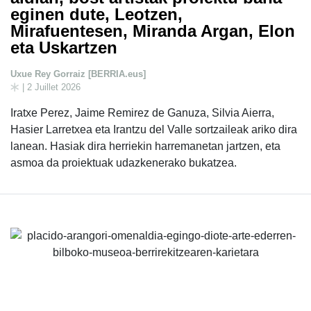
eginen dute, Leotzen,
Mirafuentesen, Miranda Argan, Elon
eta Uskartzen
Uxue Rey Gorraiz [BERRIA.eus]
| 2 Juillet 2026
Iratxe Perez, Jaime Remirez de Ganuza, Silvia Aierra,
Hasier Larretxea eta Irantzu del Valle sortzaileak ariko dira
lanean. Hasiak dira herriekin harremanetan jartzen, eta
asmoa da proiektuak udazkenerako bukatzea.