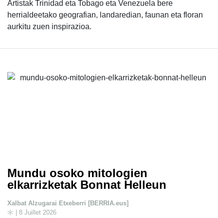
Artistak Trinidad eta Tobago eta Venezuela bere
herrialdeetako geografian, landaredian, faunan eta floran
aurkitu zuen inspirazioa.
Mundu osoko mitologien
elkarrizketak Bonnat Helleun
Xalbat Alzugarai Etxeberri [BERRIA.eus]
| 8 Juillet 2026