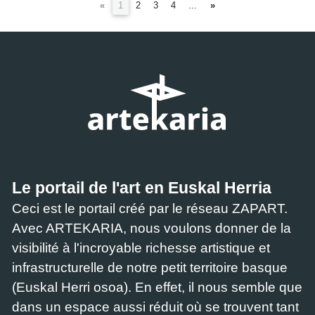
(current)
«
1
2
3
4
...
»
Le portail de l'art en Euskal Herria
Ceci est le portail créé par le réseau ZAPART.
Avec ARTEKARIA, nous voulons donner de la
visibilité à l'incroyable richesse artistique et
infrastructurelle de notre petit territoire basque
(Euskal Herri osoa). En effet, il nous semble que
dans un espace aussi réduit où se trouvent tant