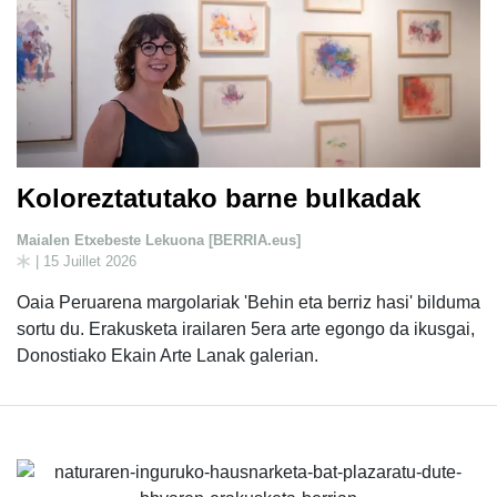
Koloreztatutako barne bulkadak
Maialen Etxebeste Lekuona [BERRIA.eus]
| 15 Juillet 2026
Oaia Peruarena margolariak 'Behin eta berriz hasi' bilduma
sortu du. Erakusketa irailaren 5era arte egongo da ikusgai,
Donostiako Ekain Arte Lanak galerian.