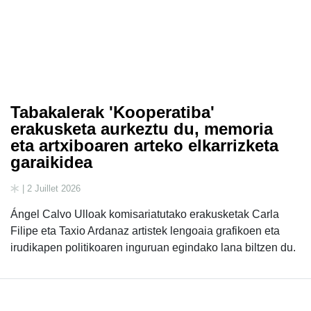
Tabakalerak 'Kooperatiba'
erakusketa aurkeztu du, memoria
eta artxiboaren arteko elkarrizketa
garaikidea
| 2 Juillet 2026
Ángel Calvo Ulloak komisariatutako erakusketak Carla
Filipe eta Taxio Ardanaz artistek lengoaia grafikoen eta
irudikapen politikoaren inguruan egindako lana biltzen du.