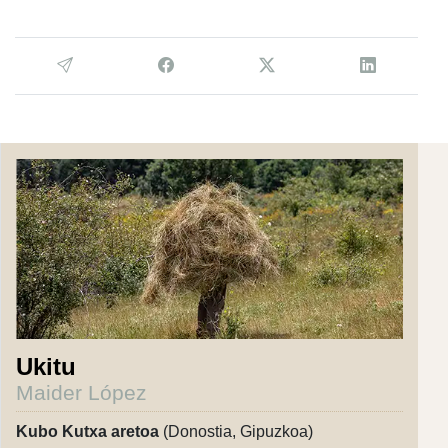
Ukitu
Maider López
Kubo Kutxa aretoa
(Donostia, Gipuzkoa)