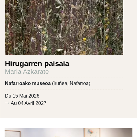
Hirugarren paisaia
Maria Azkarate
Nafarroako museoa
(Iruñea, Nafarroa)
Du 15 Mai 2026
Au 04 Avril 2027