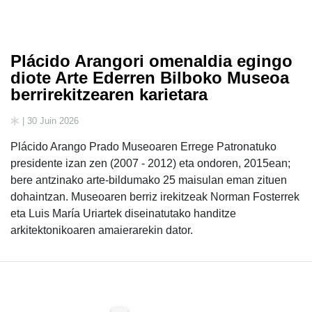
Plácido Arangori omenaldia egingo
diote Arte Ederren Bilboko Museoa
berrirekitzearen karietara
| 30 Juin 2026
Plácido Arango Prado Museoaren Errege Patronatuko
presidente izan zen (2007 - 2012) eta ondoren, 2015ean;
bere antzinako arte-bildumako 25 maisulan eman zituen
dohaintzan. Museoaren berriz irekitzeak Norman Fosterrek
eta Luis María Uriartek diseinatutako handitze
arkitektonikoaren amaierarekin dator.