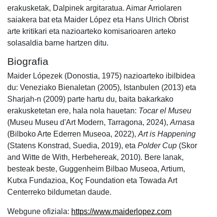
erakusketak, Dalpinek argitaratua. Aimar Arriolaren
saiakera bat eta Maider López eta Hans Ulrich Obrist
arte kritikari eta nazioarteko komisarioaren arteko
solasaldia barne hartzen ditu.
Biografia
Maider Lópezek (Donostia, 1975) nazioarteko ibilbidea
du: Veneziako Bienaletan (2005), Istanbulen (2013) eta
Sharjah-n (2009) parte hartu du, baita bakarkako
erakusketetan ere, hala nola hauetan:
Tocar el Museu
(Museu Museu d'Art Modern, Tarragona, 2024),
Arnasa
(Bilboko Arte Ederren Museoa, 2022),
Art is Happening
(Statens Konstrad, Suedia, 2019), eta
Polder
Cup
(Skor
and Witte de With, Herbehereak, 2010). Bere lanak,
besteak beste, Guggenheim Bilbao Museoa, Artium,
Kutxa Fundazioa, Koç Foundation eta Towada Art
Centerreko bildumetan daude.
Webgune ofiziala:
https://www.maiderlopez.com