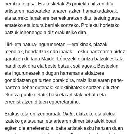
berritzaile gisa. Erakusketak 25 proiektu biltzen ditu,
artistaren nazioarteko lanaren azken hamarkadakoak,
eta aurreko lanak ere berreskuratzen ditu, testuingurua
emateko eta lotura berriak sortzeko. Proiektu horietako
batzuk lehenengo aldiz erakutsiko dira.
Hiri- eta natura-inguruneetan —eraikinak, plazak,
mendiak, hondartzak edo ibaiak— esku hartzearen bidez
garatzen du lana Maider Lópezek; ekintza batzuk eskala
handikoak dira eta beste batzuk sotilagoak. Besteekin
eta ingurunearekin dugun harremana aldatzera
gonbidatzen gaituzten obrak dira, maiz ikuslearen parte-
hartzea behar dutenak: kolektibitateak sortzen dituzten
ekintza publikoetatik hasi eta artistak behatu eta
erregistratzen dituen egoeretaraino.
Erakusketaren izenburuak,
Ukitu
, ukitzeko eta ukitua
izateko gaitasunari eta artearen dimentsio afektiboari
egiten die erreferentzia, baita artistak esku hartzen duen