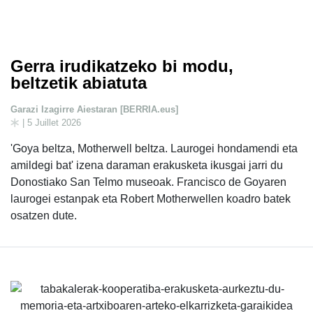
Gerra irudikatzeko bi modu,
beltzetik abiatuta
Garazi Izagirre Aiestaran [BERRIA.eus]
| 5 Juillet 2026
'Goya beltza, Motherwell beltza. Laurogei hondamendi eta
amildegi bat' izena daraman erakusketa ikusgai jarri du
Donostiako San Telmo museoak. Francisco de Goyaren
laurogei estanpak eta Robert Motherwellen koadro batek
osatzen dute.