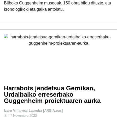
Bilboko Guggenheim museoak. 150 obra bildu dituzte, eta
kronologikoki eta gaika antolatu.
Harrabots jendetsua Gernikan,
Urdaibaiko erreserbako
Guggenheim proiektuaren aurka
Izaro Villarreal Lauroba [ARGIA.eus]
| 7 Novembre 2023