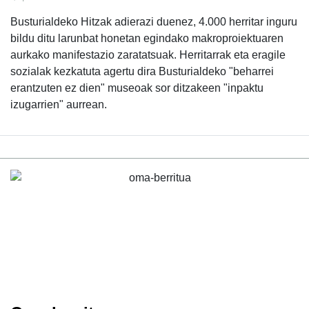
Busturialdeko Hitzak adierazi duenez, 4.000 herritar inguru
bildu ditu larunbat honetan egindako makroproiektuaren
aurkako manifestazio zaratatsuak. Herritarrak eta eragile
sozialak kezkatuta agertu dira Busturialdeko "beharrei
erantzuten ez dien" museoak sor ditzakeen "inpaktu
izugarrien" aurrean.