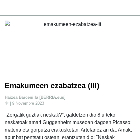
Emakumeen ezabatzea (III)
Haizea Barcenilla [BERRIA.eus]
| 9 Novembre 2023
"Zergatik guztiak neskak?", galdetzen dio 8 urteko
neskatoak amari Guggenheim museoan dagoen Picasso:
materia eta gorputza erakusketan. Artelanez ari da. Amak,
apur bat pentsatu ostean, erantzuten dio: "Neskak