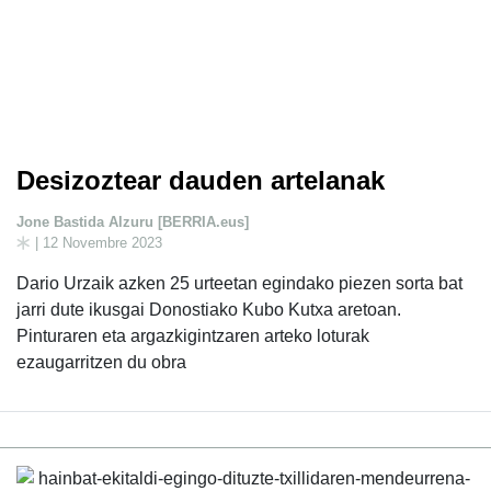
Desizoztear dauden artelanak
Jone Bastida Alzuru [BERRIA.eus]
| 12 Novembre 2023
Dario Urzaik azken 25 urteetan egindako piezen sorta bat
jarri dute ikusgai Donostiako Kubo Kutxa aretoan.
Pinturaren eta argazkigintzaren arteko loturak
ezaugarritzen du obra