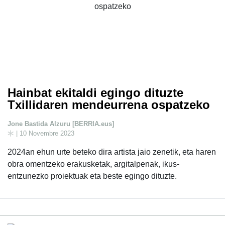
Hainbat ekitaldi egingo dituzte
Txillidaren mendeurrena ospatzeko
Jone Bastida Alzuru [BERRIA.eus]
| 10 Novembre 2023
2024an ehun urte beteko dira artista jaio zenetik, eta haren
obra omentzeko erakusketak, argitalpenak, ikus-
entzunezko proiektuak eta beste egingo dituzte.