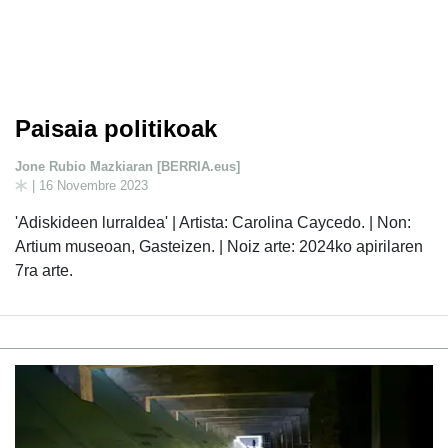
Paisaia politikoak
Jone Rubio Mazkiaran [BERRIA.eus]
| 16 Novembre 2023
'Adiskideen lurraldea' | Artista: Carolina Caycedo. | Non:
Artium museoan, Gasteizen. | Noiz arte: 2024ko apirilaren
7ra arte.