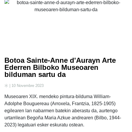
Botoa Sainte-Anne d'Aurayn Arte
Ederren Bilboko Museoaren
bilduman sartu da
| 10 Novembre 2023
Museoaren XIX. mendeko pintura-bilduma William-
Adolphe Bouguereau (Arroxela, Frantzia, 1825-1905)
egilearen lan nabarmen batekin aberastu da, aurtengo
urtarrilean Begoña Maria Azkue andrearen (Bilbo, 1944-
2023) legatuari esker eskuratu ostean.