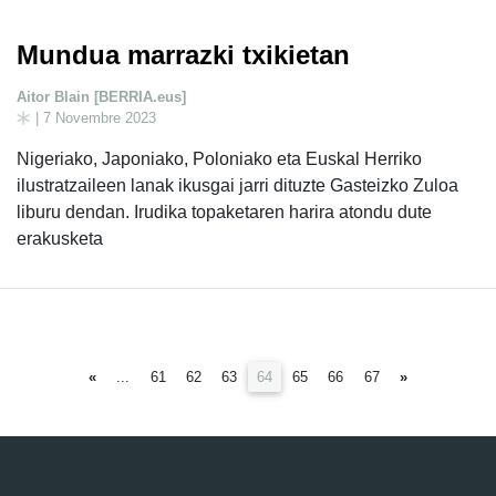
Mundua marrazki txikietan
Aitor Blain [BERRIA.eus]
| 7 Novembre 2023
Nigeriako, Japoniako, Poloniako eta Euskal Herriko
ilustratzaileen lanak ikusgai jarri dituzte Gasteizko Zuloa
liburu dendan. Irudika topaketaren harira atondu dute
erakusketa
(current)
«
...
61
62
63
64
65
66
67
»