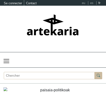
eu
es
fr
Se connecter
Contact