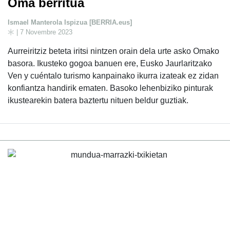
Oma berritua
Ismael Manterola Ispizua [BERRIA.eus]
| 7 Novembre 2023
Aurreiritziz beteta iritsi nintzen orain dela urte asko Omako
basora. Ikusteko gogoa banuen ere, Eusko Jaurlaritzako
Ven y cuéntalo turismo kanpainako ikurra izateak ez zidan
konfiantza handirik ematen. Basoko lehenbiziko pinturak
ikustearekin batera baztertu nituen beldur guztiak.