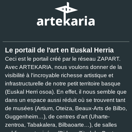
Le portail de l'art en Euskal Herria
Ceci est le portail créé par le réseau ZAPART.
Avec ARTEKARIA, nous voulons donner de la
visibilité à l'incroyable richesse artistique et
infrastructurelle de notre petit territoire basque
(Euskal Herri osoa). En effet, il nous semble que
dans un espace aussi réduit où se trouvent tant
de musées (Artium, Oteiza, Beaux-Arts de Bilbo,
Guggenheim…), de centres d'art (Uharte-
zentroa, Tabakalera, Bilbaoarte…), de salles