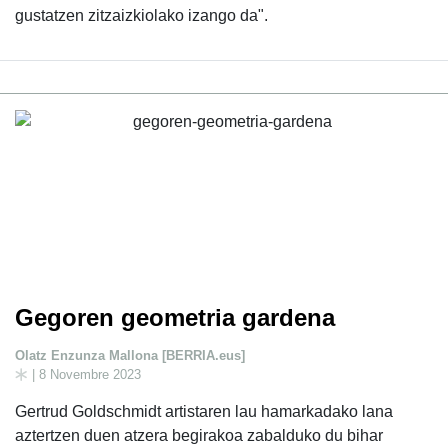
gustatzen zitzaizkiolako izango da".
Gegoren geometria gardena
Olatz Enzunza Mallona [BERRIA.eus]
| 8 Novembre 2023
Gertrud Goldschmidt artistaren lau hamarkadako lana
aztertzen duen atzera begirakoa zabalduko du bihar