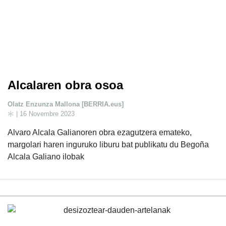
Alcalaren obra osoa
Olatz Enzunza Mallona [BERRIA.eus]
| 16 Novembre 2023
Alvaro Alcala Galianoren obra ezagutzera emateko,
margolari haren inguruko liburu bat publikatu du Begoña
Alcala Galiano ilobak