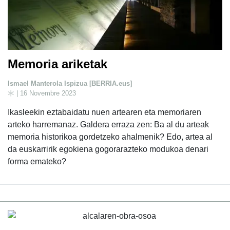
Memoria ariketak
Ismael Manterola Ispizua [BERRIA.eus]
| 16 Novembre 2023
Ikasleekin eztabaidatu nuen artearen eta memoriaren
arteko harremanaz. Galdera erraza zen: Ba al du arteak
memoria historikoa gordetzeko ahalmenik? Edo, artea al
da euskarririk egokiena gogorarazteko modukoa denari
forma emateko?