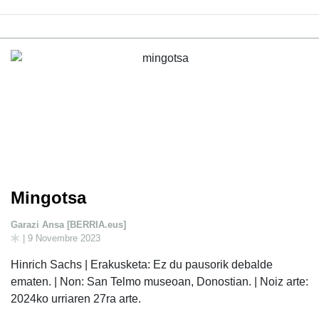
Mingotsa
Garazi Ansa [BERRIA.eus]
| 9 Novembre 2023
Hinrich Sachs | Erakusketa: Ez du pausorik debalde
ematen. | Non: San Telmo museoan, Donostian. | Noiz arte:
2024ko urriaren 27ra arte.