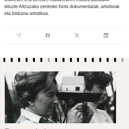
dituzte Altzuzako zentroko funts dokumentalak, artxiboak
eta bilduma artistikoa.