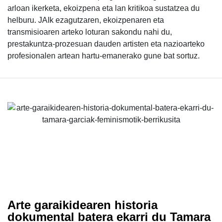
arloan ikerketa, ekoizpena eta lan kritikoa sustatzea du
helburu. JAIk ezagutzaren, ekoizpenaren eta
transmisioaren arteko loturan sakondu nahi du,
prestakuntza-prozesuan dauden artisten eta nazioarteko
profesionalen artean hartu-emanerako gune bat sortuz.
Arte garaikidearen historia
dokumental batera ekarri du Tamara