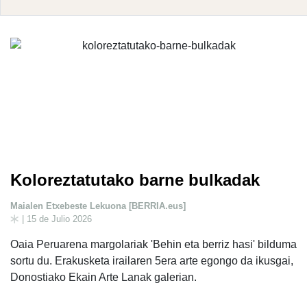
Koloreztatutako barne bulkadak
Maialen Etxebeste Lekuona [BERRIA.eus]
| 15 de Julio 2026
Oaia Peruarena margolariak 'Behin eta berriz hasi' bilduma
sortu du. Erakusketa irailaren 5era arte egongo da ikusgai,
Donostiako Ekain Arte Lanak galerian.