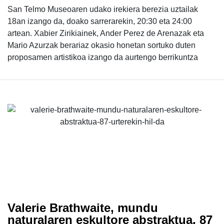
San Telmo Museoaren udako irekiera berezia uztailak
18an izango da, doako sarrerarekin, 20:30 eta 24:00
artean. Xabier Zirikiainek, Ander Perez de Arenazak eta
Mario Azurzak berariaz okasio honetan sortuko duten
proposamen artistikoa izango da aurtengo berrikuntza
Valerie Brathwaite, mundu
naturalaren eskultore abstraktua, 87