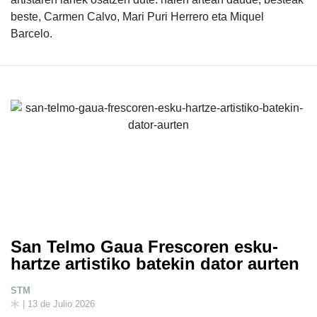
beste, Carmen Calvo, Mari Puri Herrero eta Miquel
Barcelo.
San Telmo Gaua Frescoren esku-
hartze artistiko batekin dator aurten
STM
| 13 de Julio 2026