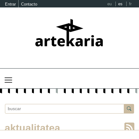
eu
es
fr
Entrar
Contacto
aktualitatea