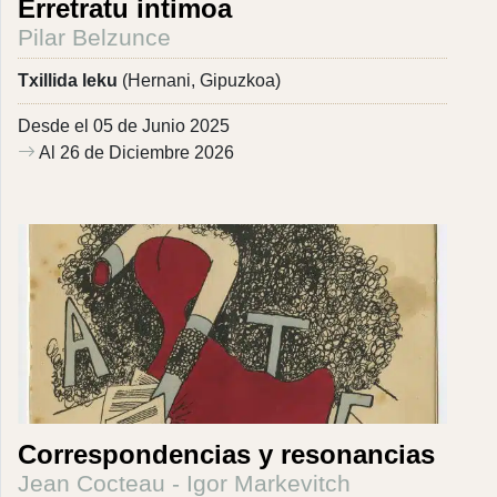
Erretratu intimoa
Pilar Belzunce
Txillida leku
(Hernani, Gipuzkoa)
Desde el 05 de Junio 2025
Al 26 de Diciembre 2026
Correspondencias y resonancias
Jean Cocteau - Igor Markevitch