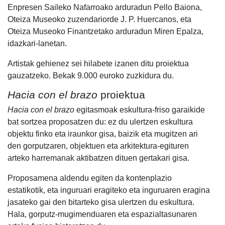
Enpresen Saileko Nafarroako arduradun Pello Baiona,
Oteiza Museoko zuzendariorde J. P. Huercanos, eta
Oteiza Museoko Finantzetako arduradun Miren Epalza,
idazkari-lanetan.
Artistak gehienez sei hilabete izanen ditu proiektua
gauzatzeko. Bekak 9.000 euroko zuzkidura du.
Hacia con el brazo
proiektua
Hacia con el brazo
egitasmoak eskultura-friso garaikide
bat sortzea proposatzen du: ez du ulertzen eskultura
objektu finko eta iraunkor gisa, baizik eta mugitzen ari
den gorputzaren, objektuen eta arkitektura-egituren
arteko harremanak aktibatzen dituen gertakari gisa.
Proposamena aldendu egiten da kontenplazio
estatikotik, eta inguruari eragiteko eta inguruaren eragina
jasateko gai den bitarteko gisa ulertzen du eskultura.
Hala, gorputz-mugimenduaren eta espazialtasunaren