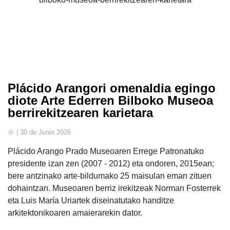
Plácido Arangori omenaldia egingo
diote Arte Ederren Bilboko Museoa
berrirekitzearen karietara
| 30 de Junio 2026
Plácido Arango Prado Museoaren Errege Patronatuko
presidente izan zen (2007 - 2012) eta ondoren, 2015ean;
bere antzinako arte-bildumako 25 maisulan eman zituen
dohaintzan. Museoaren berriz irekitzeak Norman Fosterrek
eta Luis María Uriartek diseinatutako handitze
arkitektonikoaren amaierarekin dator.