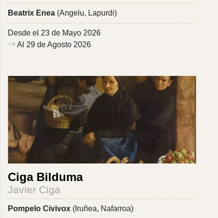
Beatrix Enea
(Angelu, Lapurdi)
Desde el 23 de Mayo 2026
Al 29 de Agosto 2026
Ciga Bilduma
Javier Ciga
Pompelo Civivox
(Iruñea, Nafarroa)