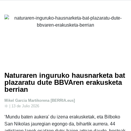
Naturaren inguruko hausnarketa bat
plazaratu dute BBVAren erakusketa
berrian
Mikel Garcia Martikorena [BERRIA.eus]
| 13 de Julio 2026
‘Mundu baten aukera' du izena erakusketak, eta Bilboko
San Nikolas jauregian egongo da, bihartik aurrera. 44
artistaren lanek osatzen dute: haien artean daude, besteak