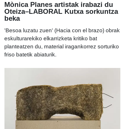
Mònica Planes artistak irabazi du
Oteiza–LABORAL Kutxa sorkuntza
beka
'Besoa luzatu zuen' (Hacia con el brazo) obrak
eskulturarekiko elkarrizketa kritiko bat
planteatzen du, material iragankorrez sorturiko
friso batetik abiaturik.