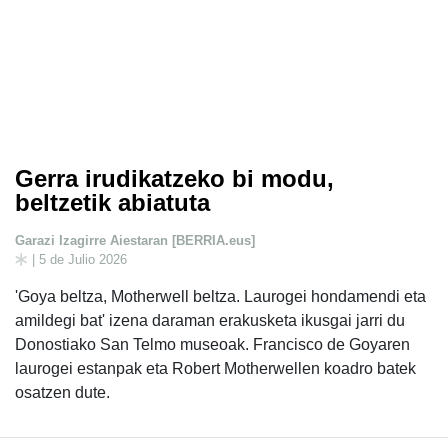
Gerra irudikatzeko bi modu,
beltzetik abiatuta
Garazi Izagirre Aiestaran [BERRIA.eus]
| 5 de Julio 2026
'Goya beltza, Motherwell beltza. Laurogei hondamendi eta
amildegi bat' izena daraman erakusketa ikusgai jarri du
Donostiako San Telmo museoak. Francisco de Goyaren
laurogei estanpak eta Robert Motherwellen koadro batek
osatzen dute.