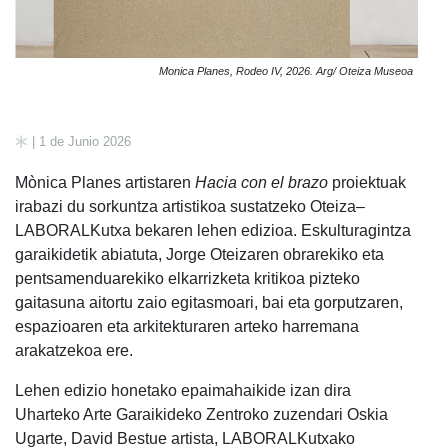
Monica Planes, Rodeo IV, 2026. Arg/ Oteiza Museoa
| 1 de Junio 2026
Mònica Planes artistaren
Hacia con el brazo
proiektuak
irabazi du sorkuntza artistikoa sustatzeko Oteiza–
LABORALKutxa bekaren lehen edizioa. Eskulturagintza
garaikidetik abiatuta, Jorge Oteizaren obrarekiko eta
pentsamenduarekiko elkarrizketa kritikoa pizteko
gaitasuna aitortu zaio egitasmoari, bai eta gorputzaren,
espazioaren eta arkitekturaren arteko harremana
arakatzekoa ere.
Lehen edizio honetako epaimahaikide izan dira
Uharteko Arte Garaikideko Zentroko zuzendari Oskia
Ugarte, David Bestue artista, LABORALKutxako