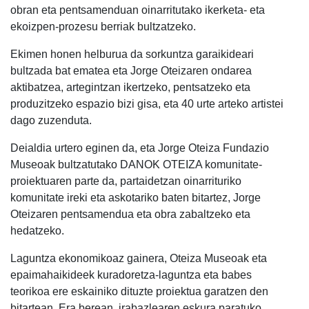
obran eta pentsamenduan oinarritutako ikerketa- eta
ekoizpen-prozesu berriak bultzatzeko.
Ekimen honen helburua da sorkuntza garaikideari
bultzada bat ematea eta Jorge Oteizaren ondarea
aktibatzea, artegintzan ikertzeko, pentsatzeko eta
produzitzeko espazio bizi gisa, eta 40 urte arteko artistei
dago zuzenduta.
Deialdia urtero eginen da, eta Jorge Oteiza Fundazio
Museoak bultzatutako DANOK OTEIZA komunitate-
proiektuaren parte da, partaidetzan oinarrituriko
komunitate ireki eta askotariko baten bitartez, Jorge
Oteizaren pentsamendua eta obra zabaltzeko eta
hedatzeko.
Laguntza ekonomikoaz gainera, Oteiza Museoak eta
epaimahaikideek kuradoretza-laguntza eta babes
teorikoa ere eskainiko dituzte proiektua garatzen den
bitartean. Era berean, irabazlearen eskura paratuko