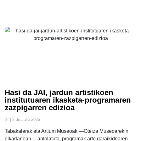
Hasi da JAI, jardun artistikoen
institutuaren ikasketa-programaren
zazpigarren edizioa
| 2 de Julio 2026
Tabakalerak eta Artium Museoak —Oteiza Museoarekin
elkarlanean— antolatuta, programak arte garaikidearen