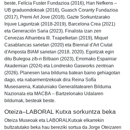
beste, Felícia Fuster Fundazioa (2016), Han Nefkens –
UB graduondokoak (2016), Guasch Coranty Fundazioa
(2017), Premi Art Jove (2018), Gazte Sorkuntzarako
Injuve Laguntzak (2018-2019), Barcelona Crea (2021)
eta Generación Saria (2023). Finalista izan zen
Cervezas Alhambra III. Txapelketan (2019), Miquel
Casablancas sarietan (2020) eta Biennal d'Art Ciutat
d'Amposta BIAM sarietan (2018, 2020). Egoitzak egin
ditu Bulegoa z/b-n Bilbaon (2023), Erromako Espainiar
Akademian (2024) eta Londresko Gasworks zentroan
(2026). Planesen lana bilduma batean baino gehiagotan
dago, eta nabarmentzekoak dira Reina Sofía
Museoarena, Kataluniako Generalitatearen Bilduma
Nazionala eta MACBA – Bartzelonako Udalaren
bildumak, besteak beste.
Oteiza–LABORAL Kutxa sorkuntza beka
Oteiza Museoak eta LABORALKutxak elkarrekin
bultzatutako beka hau bereziki sortua da Jorge Oteizaren