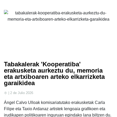
Tabakalerak 'Kooperatiba'
erakusketa aurkeztu du, memoria
eta artxiboaren arteko elkarrizketa
garaikidea
| 2 de Julio 2026
Ángel Calvo Ulloak komisariatutako erakusketak Carla
Filipe eta Taxio Ardanaz artistek lengoaia grafikoen eta
irudikapen politikoaren inguruan egindako lana biltzen du.