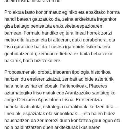
arteko fusioa bistaratzen du.
Proiektua lasto konprimatuz eginiko eta ebakitako horma
handi batean gauzatuko da, zeina arkitektura iragankor
gisa baitago pentsatuta erakusketa-espazioaren
barnean. Formatu handiko egitura lineal horrek zortzi
metro ditu luzean eta bi altueran, gutxi gorabehera, eta
friso garaikide bat da. Ikuslea igarobide fisiko batera
gonbidatzen du, zeinean erliebea ez baita behatzeko
bakarrik, baita bizitzeko ere.
Proposamenak, orobat, frisoaren tipologia historikoa
hartzen du erreferentziatzat, zenbait adibide azterturik,
hala nola asiriar erliebeak, Partenoikoak, Placeres
aztarnategiko friso maiak edo Arantzazuko santutegiko
Jorge Oteizaren Apostoluen frisoa. Erreferentzia
horietatik abiatuta, estrategia narratiboak ikertzen dira —
linealak, espazialak eta sinbolikoak—, eta haien bidez
hausnartzen da zer merezi duen kontatzea gaur egun eta
nola baldintzatzen duen arkitekturak ikuslearen