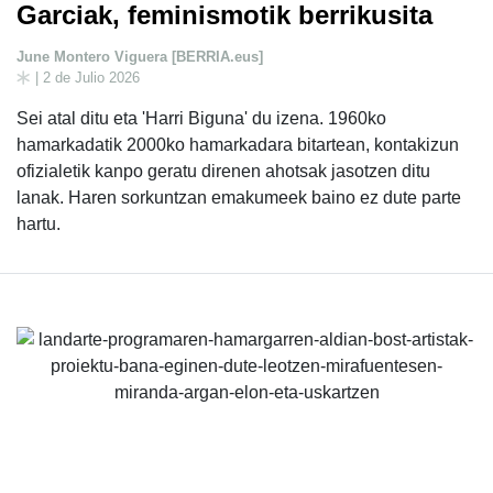
Garciak, feminismotik berrikusita
June Montero Viguera [BERRIA.eus]
| 2 de Julio 2026
Sei atal ditu eta 'Harri Biguna' du izena. 1960ko
hamarkadatik 2000ko hamarkadara bitartean, kontakizun
ofizialetik kanpo geratu direnen ahotsak jasotzen ditu
lanak. Haren sorkuntzan emakumeek baino ez dute parte
hartu.