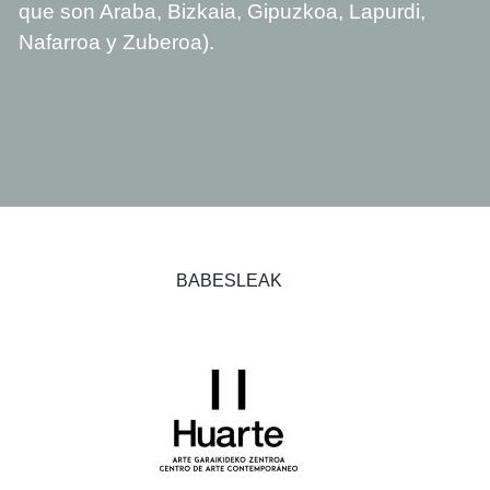
que son Araba, Bizkaia, Gipuzkoa, Lapurdi,
Nafarroa y Zuberoa).
BABESLEAK