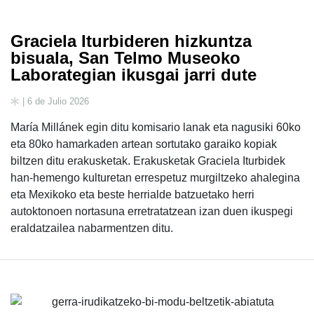
Graciela Iturbideren hizkuntza
bisuala, San Telmo Museoko
Laborategian ikusgai jarri dute
| 6 de Julio 2026
María Millánek egin ditu komisario lanak eta nagusiki 60ko
eta 80ko hamarkaden artean sortutako garaiko kopiak
biltzen ditu erakusketak. Erakusketak Graciela Iturbidek
han-hemengo kulturetan errespetuz murgiltzeko ahalegina
eta Mexikoko eta beste herrialde batzuetako herri
autoktonoen nortasuna erretratatzean izan duen ikuspegi
eraldatzailea nabarmentzen ditu.