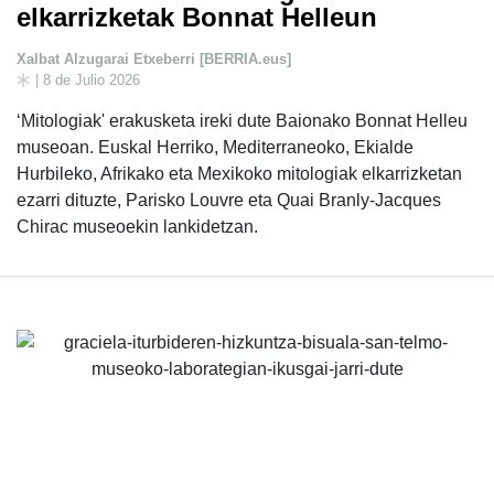
elkarrizketak Bonnat Helleun
Xalbat Alzugarai Etxeberri [BERRIA.eus]
| 8 de Julio 2026
‘Mitologiak' erakusketa ireki dute Baionako Bonnat Helleu
museoan. Euskal Herriko, Mediterraneoko, Ekialde
Hurbileko, Afrikako eta Mexikoko mitologiak elkarrizketan
ezarri dituzte, Parisko Louvre eta Quai Branly-Jacques
Chirac museoekin lankidetzan.