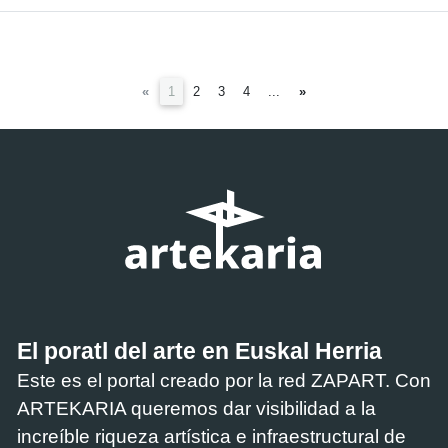
(current)
«
1
2
3
4
...
»
El poratl del arte en Euskal Herria
Este es el portal creado por la red ZAPART. Con
ARTEKARIA queremos dar visibilidad a la
increíble riqueza artística e infraestructural de