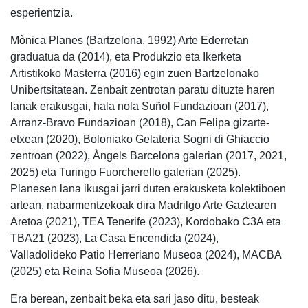
esperientzia.
Mònica Planes (Bartzelona, 1992) Arte Ederretan
graduatua da (2014), eta Produkzio eta Ikerketa
Artistikoko Masterra (2016) egin zuen Bartzelonako
Unibertsitatean. Zenbait zentrotan paratu dituzte haren
lanak erakusgai, hala nola Suñol Fundazioan (2017),
Arranz-Bravo Fundazioan (2018), Can Felipa gizarte-
etxean (2020), Boloniako Gelateria Sogni di Ghiaccio
zentroan (2022), Àngels Barcelona galerian (2017, 2021,
2025) eta Turingo Fuorcherello galerian (2025).
Planesen lana ikusgai jarri duten erakusketa kolektiboen
artean, nabarmentzekoak dira Madrilgo Arte Gaztearen
Aretoa (2021), TEA Tenerife (2023), Kordobako C3A eta
TBA21 (2023), La Casa Encendida (2024),
Valladolideko Patio Herreriano Museoa (2024), MACBA
(2025) eta Reina Sofia Museoa (2026).
Era berean, zenbait beka eta sari jaso ditu, besteak