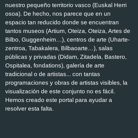
nuestro pequeño territorio vasco (Euskal Herri
osoa). De hecho, nos parece que en un
espacio tan reducido donde se encuentran
tantos museos (Artium, Oteiza, Oteiza, Artes de
Bilbo, Guggenheim…), centros de arte (Uharte-
zentroa, Tabakalera, Bilbaoarte…), salas
públicas y privadas (Didam, Zitadela, Bastero,
Ospitalea, fondations), galería de arte
tradicional o de artistas... con tantas
programaciones y obras de artistas visibles, la
visualización de este conjunto no es fácil.
Hemos creado este portal para ayudar a
resolver esta falta.