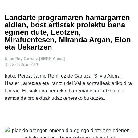
Landarte programaren hamargarren
aldian, bost artistak proiektu bana
eginen dute, Leotzen,
Mirafuentesen, Miranda Argan, Elon
eta Uskartzen
Uxue Rey Gorraiz [BERRIA.eus]
| 2 de Julio 2026
Iratxe Perez, Jaime Remirez de Ganuza, Silvia Aierra,
Hasier Larretxea eta Irantzu del Valle sortzaileak ariko dira
lanean. Hasiak dira herriekin harremanetan jartzen, eta
asmoa da proiektuak udazkenerako bukatzea.