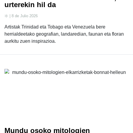
urterekin hil da
| 8 de Julio 2026
Artistak Trinidad eta Tobago eta Venezuela bere
herrialdeetako geografian, landaredian, faunan eta floran
aurkitu zuen inspirazioa.
Mundu osoko mitologien