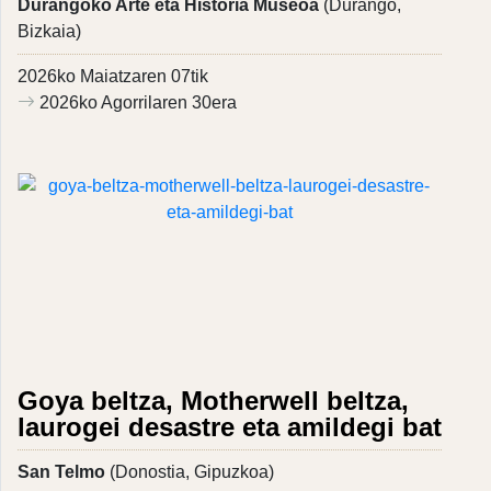
Durangoko Arte eta Historia Museoa
(Durango,
Bizkaia)
2026ko Maiatzaren 07tik
2026ko Agorrilaren 30era
Goya beltza, Motherwell beltza,
laurogei desastre eta amildegi bat
San Telmo
(Donostia, Gipuzkoa)