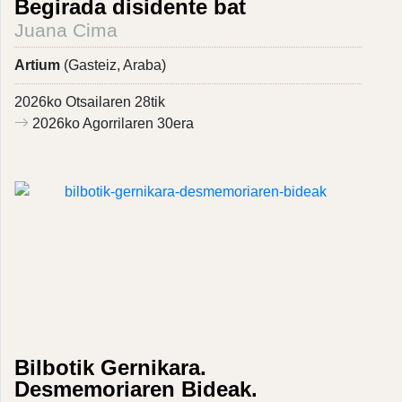
Begirada disidente bat
Juana Cima
Artium
(Gasteiz, Araba)
2026ko Otsailaren 28tik
2026ko Agorrilaren 30era
Bilbotik Gernikara.
Desmemoriaren Bideak.