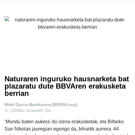
Naturaren inguruko hausnarketa bat
plazaratu dute BBVAren erakusketa
berrian
Mikel Garcia Martikorena [BERRIA.eus]
| 2026ko Uztailaren 13a
‘Mundu baten aukera' du izena erakusketak, eta Bilboko
San Nikolas jauregian egongo da, bihartik aurrera. 44