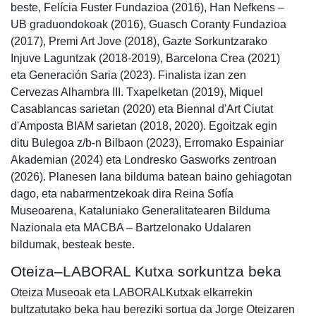
beste, Felícia Fuster Fundazioa (2016), Han Nefkens –
UB graduondokoak (2016), Guasch Coranty Fundazioa
(2017), Premi Art Jove (2018), Gazte Sorkuntzarako
Injuve Laguntzak (2018-2019), Barcelona Crea (2021)
eta Generación Saria (2023). Finalista izan zen
Cervezas Alhambra III. Txapelketan (2019), Miquel
Casablancas sarietan (2020) eta Biennal d'Art Ciutat
d'Amposta BIAM sarietan (2018, 2020). Egoitzak egin
ditu Bulegoa z/b-n Bilbaon (2023), Erromako Espainiar
Akademian (2024) eta Londresko Gasworks zentroan
(2026). Planesen lana bilduma batean baino gehiagotan
dago, eta nabarmentzekoak dira Reina Sofía
Museoarena, Kataluniako Generalitatearen Bilduma
Nazionala eta MACBA – Bartzelonako Udalaren
bildumak, besteak beste.
Oteiza–LABORAL Kutxa sorkuntza beka
Oteiza Museoak eta LABORALKutxak elkarrekin
bultzatutako beka hau bereziki sortua da Jorge Oteizaren