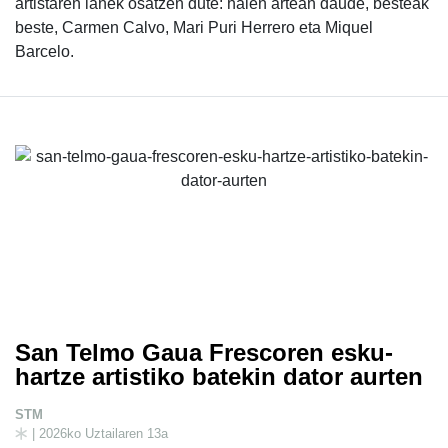
artistaren lanek osatzen dute: haien artean daude, besteak
beste, Carmen Calvo, Mari Puri Herrero eta Miquel
Barcelo.
San Telmo Gaua Frescoren esku-
hartze artistiko batekin dator aurten
STM
| 2026ko Uztailaren 13a