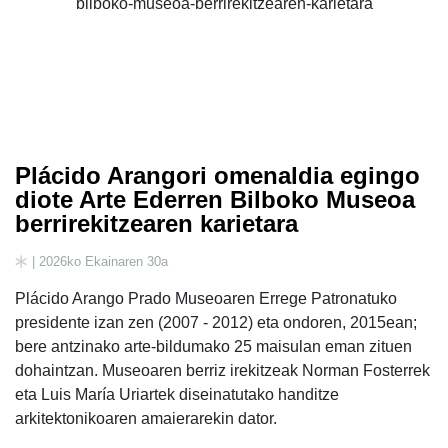
Plácido Arangori omenaldia egingo
diote Arte Ederren Bilboko Museoa
berrirekitzearen karietara
| 2026ko Ekainaren 30a
Plácido Arango Prado Museoaren Errege Patronatuko
presidente izan zen (2007 - 2012) eta ondoren, 2015ean;
bere antzinako arte-bildumako 25 maisulan eman zituen
dohaintzan. Museoaren berriz irekitzeak Norman Fosterrek
eta Luis María Uriartek diseinatutako handitze
arkitektonikoaren amaierarekin dator.