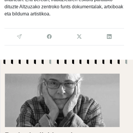
dituzte Altzuzako zentroko funts dokumentalak, artxiboak
eta bilduma artistikoa.