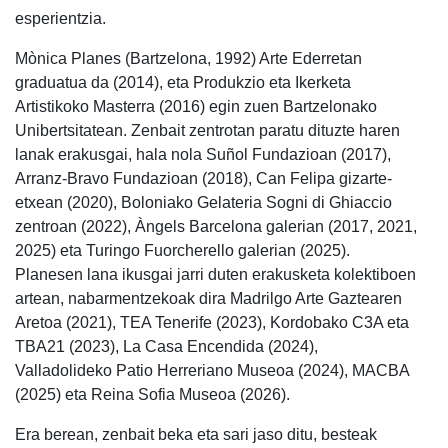
esperientzia.
Mònica Planes (Bartzelona, 1992) Arte Ederretan
graduatua da (2014), eta Produkzio eta Ikerketa
Artistikoko Masterra (2016) egin zuen Bartzelonako
Unibertsitatean. Zenbait zentrotan paratu dituzte haren
lanak erakusgai, hala nola Suñol Fundazioan (2017),
Arranz-Bravo Fundazioan (2018), Can Felipa gizarte-
etxean (2020), Boloniako Gelateria Sogni di Ghiaccio
zentroan (2022), Àngels Barcelona galerian (2017, 2021,
2025) eta Turingo Fuorcherello galerian (2025).
Planesen lana ikusgai jarri duten erakusketa kolektiboen
artean, nabarmentzekoak dira Madrilgo Arte Gaztearen
Aretoa (2021), TEA Tenerife (2023), Kordobako C3A eta
TBA21 (2023), La Casa Encendida (2024),
Valladolideko Patio Herreriano Museoa (2024), MACBA
(2025) eta Reina Sofia Museoa (2026).
Era berean, zenbait beka eta sari jaso ditu, besteak