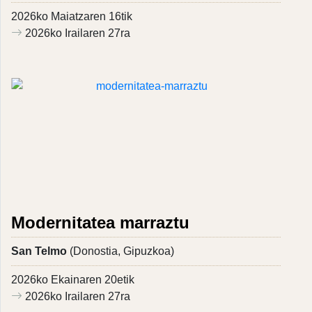
2026ko Maiatzaren 16tik
2026ko Irailaren 27ra
Modernitatea marraztu
San Telmo
(Donostia, Gipuzkoa)
2026ko Ekainaren 20etik
2026ko Irailaren 27ra