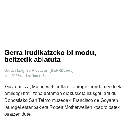
Gerra irudikatzeko bi modu,
beltzetik abiatuta
Garazi Izagirre Aiestaran [BERRIA.eus]
| 2026ko Uztailaren 5a
'Goya beltza, Motherwell beltza. Laurogei hondamendi eta
amildegi bat' izena daraman erakusketa ikusgai jarri du
Donostiako San Telmo museoak. Francisco de Goyaren
laurogei estanpak eta Robert Motherwellen koadro batek
osatzen dute.