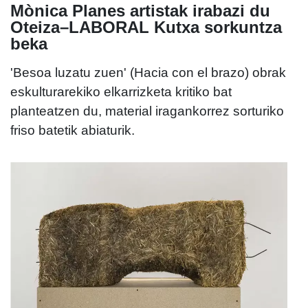
Mònica Planes artistak irabazi du
Oteiza–LABORAL Kutxa sorkuntza
beka
'Besoa luzatu zuen' (Hacia con el brazo) obrak
eskulturarekiko elkarrizketa kritiko bat
planteatzen du, material iragankorrez sorturiko
friso batetik abiaturik.