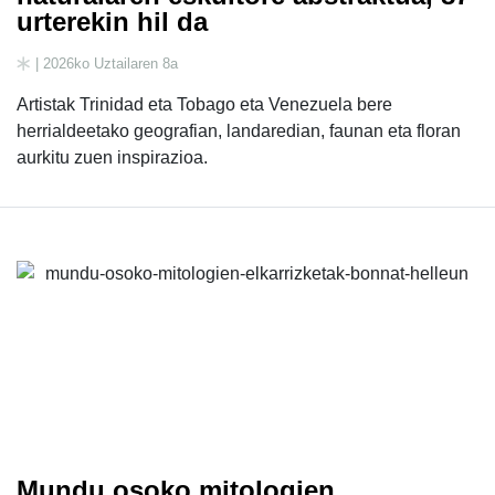
urterekin hil da
| 2026ko Uztailaren 8a
Artistak Trinidad eta Tobago eta Venezuela bere
herrialdeetako geografian, landaredian, faunan eta floran
aurkitu zuen inspirazioa.
Mundu osoko mitologien