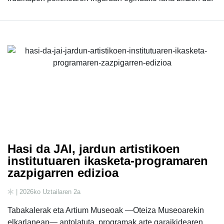
Hasi da JAI, jardun artistikoen
institutuaren ikasketa-programaren
zazpigarren edizioa
| 2026ko Uztailaren 2a
Tabakalerak eta Artium Museoak —Oteiza Museoarekin
elkarlanean— antolatuta, programak arte garaikidearen