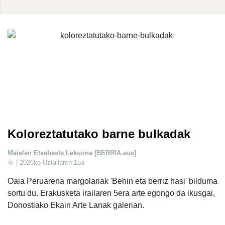
Koloreztatutako barne bulkadak
Maialen Etxebeste Lekuona [BERRIA.eus]
| 2026ko Uztailaren 15a
Oaia Peruarena margolariak 'Behin eta berriz hasi' bilduma
sortu du. Erakusketa irailaren 5era arte egongo da ikusgai,
Donostiako Ekain Arte Lanak galerian.