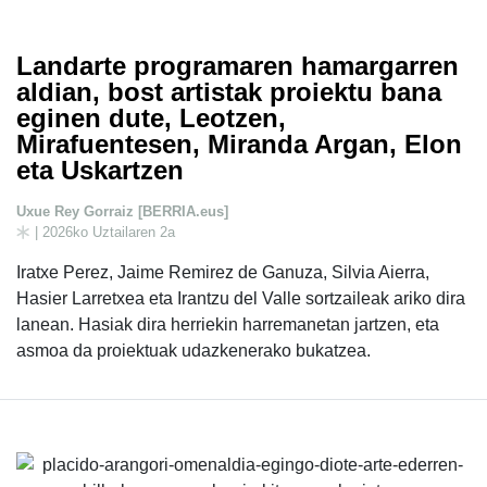
Landarte programaren hamargarren
aldian, bost artistak proiektu bana
eginen dute, Leotzen,
Mirafuentesen, Miranda Argan, Elon
eta Uskartzen
Uxue Rey Gorraiz [BERRIA.eus]
| 2026ko Uztailaren 2a
Iratxe Perez, Jaime Remirez de Ganuza, Silvia Aierra,
Hasier Larretxea eta Irantzu del Valle sortzaileak ariko dira
lanean. Hasiak dira herriekin harremanetan jartzen, eta
asmoa da proiektuak udazkenerako bukatzea.