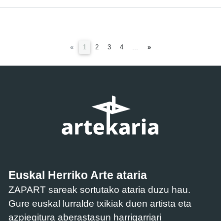
(current)
«
1
2
3
4
...
»
Euskal Herriko Arte ataria
ZAPART sareak sortutako ataria duzu hau.
Gure euskal lurralde txikiak duen artista eta
azpiegitura aberastasun harrigarriari