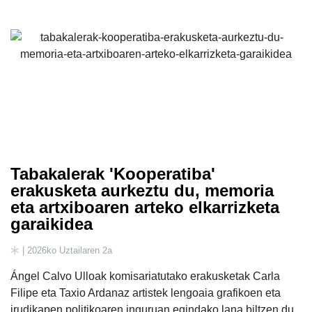
Tabakalerak 'Kooperatiba'
erakusketa aurkeztu du, memoria
eta artxiboaren arteko elkarrizketa
garaikidea
| 2026ko Uztailaren 2a
Ángel Calvo Ulloak komisariatutako erakusketak Carla
Filipe eta Taxio Ardanaz artistek lengoaia grafikoen eta
irudikapen politikoaren inguruan egindako lana biltzen du.