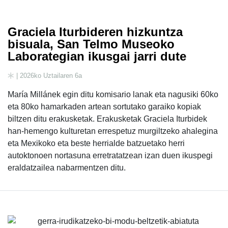
Graciela Iturbideren hizkuntza
bisuala, San Telmo Museoko
Laborategian ikusgai jarri dute
| 2026ko Uztailaren 6a
María Millánek egin ditu komisario lanak eta nagusiki 60ko
eta 80ko hamarkaden artean sortutako garaiko kopiak
biltzen ditu erakusketak. Erakusketak Graciela Iturbidek
han-hemengo kulturetan errespetuz murgiltzeko ahalegina
eta Mexikoko eta beste herrialde batzuetako herri
autoktonoen nortasuna erretratatzean izan duen ikuspegi
eraldatzailea nabarmentzen ditu.