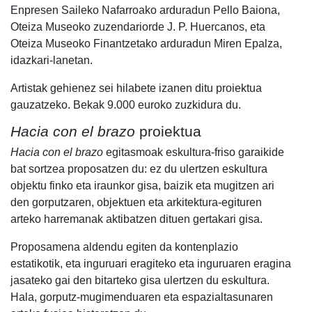
Enpresen Saileko Nafarroako arduradun Pello Baiona,
Oteiza Museoko zuzendariorde J. P. Huercanos, eta
Oteiza Museoko Finantzetako arduradun Miren Epalza,
idazkari-lanetan.
Artistak gehienez sei hilabete izanen ditu proiektua
gauzatzeko. Bekak 9.000 euroko zuzkidura du.
Hacia con el brazo
proiektua
Hacia con el brazo
egitasmoak eskultura-friso garaikide
bat sortzea proposatzen du: ez du ulertzen eskultura
objektu finko eta iraunkor gisa, baizik eta mugitzen ari
den gorputzaren, objektuen eta arkitektura-egituren
arteko harremanak aktibatzen dituen gertakari gisa.
Proposamena aldendu egiten da kontenplazio
estatikotik, eta inguruari eragiteko eta inguruaren eragina
jasateko gai den bitarteko gisa ulertzen du eskultura.
Hala, gorputz-mugimenduaren eta espazialtasunaren