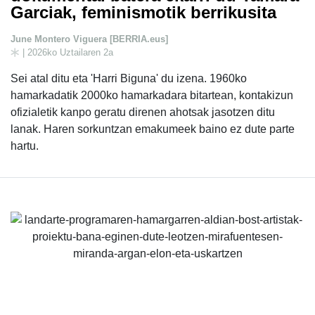
Garciak, feminismotik berrikusita
June Montero Viguera [BERRIA.eus]
| 2026ko Uztailaren 2a
Sei atal ditu eta 'Harri Biguna' du izena. 1960ko
hamarkadatik 2000ko hamarkadara bitartean, kontakizun
ofizialetik kanpo geratu direnen ahotsak jasotzen ditu
lanak. Haren sorkuntzan emakumeek baino ez dute parte
hartu.