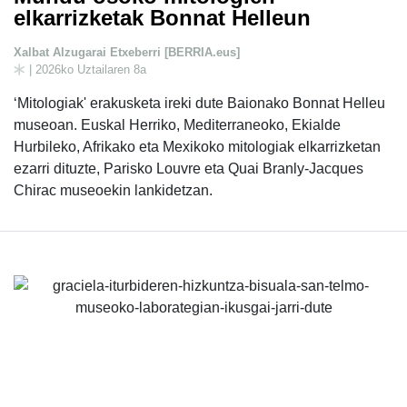
elkarrizketak Bonnat Helleun
Xalbat Alzugarai Etxeberri [BERRIA.eus]
| 2026ko Uztailaren 8a
‘Mitologiak' erakusketa ireki dute Baionako Bonnat Helleu
museoan. Euskal Herriko, Mediterraneoko, Ekialde
Hurbileko, Afrikako eta Mexikoko mitologiak elkarrizketan
ezarri dituzte, Parisko Louvre eta Quai Branly-Jacques
Chirac museoekin lankidetzan.