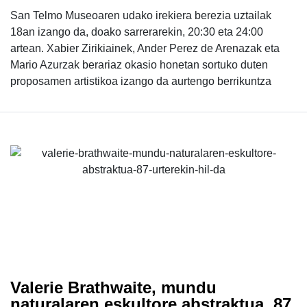
San Telmo Museoaren udako irekiera berezia uztailak
18an izango da, doako sarrerarekin, 20:30 eta 24:00
artean. Xabier Zirikiainek, Ander Perez de Arenazak eta
Mario Azurzak berariaz okasio honetan sortuko duten
proposamen artistikoa izango da aurtengo berrikuntza
Valerie Brathwaite, mundu
naturalaren eskultore abstraktua, 87