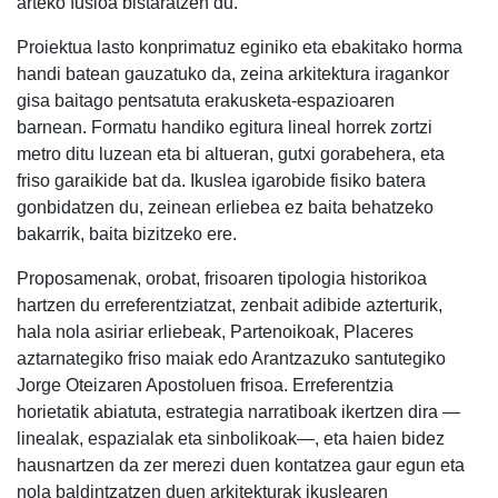
arteko fusioa bistaratzen du.
Proiektua lasto konprimatuz eginiko eta ebakitako horma
handi batean gauzatuko da, zeina arkitektura iragankor
gisa baitago pentsatuta erakusketa-espazioaren
barnean. Formatu handiko egitura lineal horrek zortzi
metro ditu luzean eta bi altueran, gutxi gorabehera, eta
friso garaikide bat da. Ikuslea igarobide fisiko batera
gonbidatzen du, zeinean erliebea ez baita behatzeko
bakarrik, baita bizitzeko ere.
Proposamenak, orobat, frisoaren tipologia historikoa
hartzen du erreferentziatzat, zenbait adibide azterturik,
hala nola asiriar erliebeak, Partenoikoak, Placeres
aztarnategiko friso maiak edo Arantzazuko santutegiko
Jorge Oteizaren Apostoluen frisoa. Erreferentzia
horietatik abiatuta, estrategia narratiboak ikertzen dira —
linealak, espazialak eta sinbolikoak—, eta haien bidez
hausnartzen da zer merezi duen kontatzea gaur egun eta
nola baldintzatzen duen arkitekturak ikuslearen