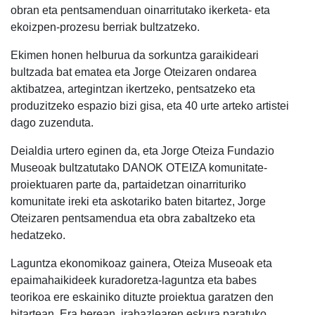
obran eta pentsamenduan oinarritutako ikerketa- eta
ekoizpen-prozesu berriak bultzatzeko.
Ekimen honen helburua da sorkuntza garaikideari
bultzada bat ematea eta Jorge Oteizaren ondarea
aktibatzea, artegintzan ikertzeko, pentsatzeko eta
produzitzeko espazio bizi gisa, eta 40 urte arteko artistei
dago zuzenduta.
Deialdia urtero eginen da, eta Jorge Oteiza Fundazio
Museoak bultzatutako DANOK OTEIZA komunitate-
proiektuaren parte da, partaidetzan oinarrituriko
komunitate ireki eta askotariko baten bitartez, Jorge
Oteizaren pentsamendua eta obra zabaltzeko eta
hedatzeko.
Laguntza ekonomikoaz gainera, Oteiza Museoak eta
epaimahaikideek kuradoretza-laguntza eta babes
teorikoa ere eskainiko dituzte proiektua garatzen den
bitartean. Era berean, irabazlearen eskura paratuko