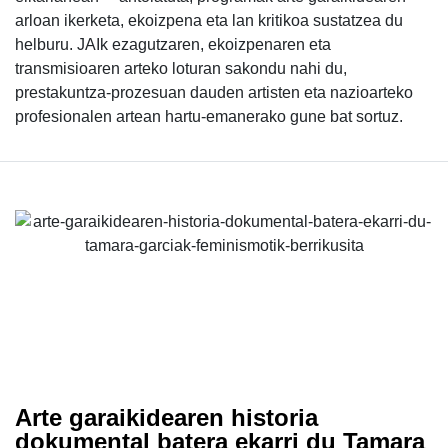
arloan ikerketa, ekoizpena eta lan kritikoa sustatzea du
helburu. JAIk ezagutzaren, ekoizpenaren eta
transmisioaren arteko loturan sakondu nahi du,
prestakuntza-prozesuan dauden artisten eta nazioarteko
profesionalen artean hartu-emanerako gune bat sortuz.
Arte garaikidearen historia
dokumental batera ekarri du Tamara