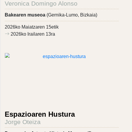
Veronica Domingo Alonso
Bakearen museoa
(Gernika-Lumo, Bizkaia)
2026ko Maiatzaren 15etik
2026ko Irailaren 13ra
Espazioaren Hustura
Jorge Oteiza