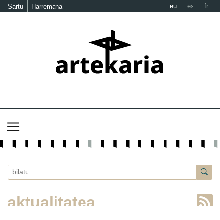
eu
es
fr
Sartu
Harremana
aktualitatea