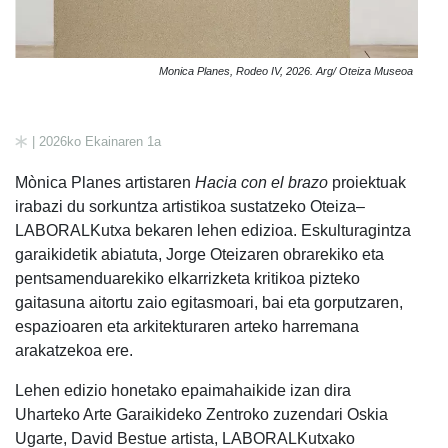
Monica Planes, Rodeo IV, 2026. Arg/ Oteiza Museoa
| 2026ko Ekainaren 1a
Mònica Planes artistaren
Hacia con el brazo
proiektuak
irabazi du sorkuntza artistikoa sustatzeko Oteiza–
LABORALKutxa bekaren lehen edizioa. Eskulturagintza
garaikidetik abiatuta, Jorge Oteizaren obrarekiko eta
pentsamenduarekiko elkarrizketa kritikoa pizteko
gaitasuna aitortu zaio egitasmoari, bai eta gorputzaren,
espazioaren eta arkitekturaren arteko harremana
arakatzekoa ere.
Lehen edizio honetako epaimahaikide izan dira
Uharteko Arte Garaikideko Zentroko zuzendari Oskia
Ugarte, David Bestue artista, LABORALKutxako