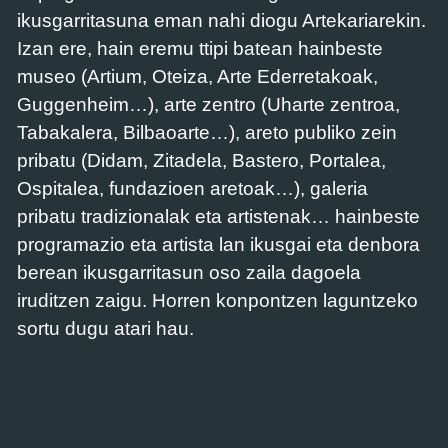
ikusgarritasuna eman nahi diogu Artekariarekin.
Izan ere, hain eremu ttipi batean hainbeste
museo (Artium, Oteiza, Arte Ederretakoak,
Guggenheim…), arte zentro (Uharte zentroa,
Tabakalera, Bilbaoarte…), areto publiko zein
pribatu (Didam, Zitadela, Bastero, Portalea,
Ospitalea, fundazioen aretoak…), galeria
pribatu tradizionalak eta artistenak… hainbeste
programazio eta artista lan ikusgai eta denbora
berean ikusgarritasun oso zaila dagoela
iruditzen zaigu. Horren konpontzen laguntzeko
sortu dugu atari hau.