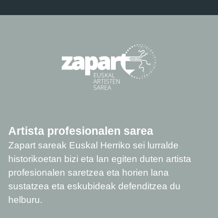
Artista profesionalen sarea
Zapart sareak Euskal Herriko sei lurralde
historikoetan bizi eta lan egiten duten artista
profesionalen saretzea eta horien lana
sustatzea eta eskubideak defenditzea du
helburu.